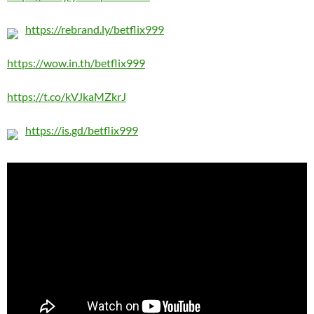
https://rebrand.ly/betflix999
https://wow.in.th/betflix999
https://t.co/kVJkaMZkrJ
https://is.gd/betflix999