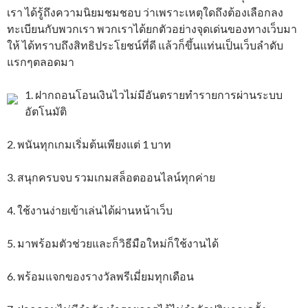
เรา ได้รู้ถึงความนิยมชมชอบ ว่าเพราะเหตุใดถึงต้องเลือกลง
ทะเบียนกับพวกเรา พวกเราได้ยกตัวอย่างจุดเด่นของทางเว็บมา
ให้ ได้ทราบถึงสิทธิประโยชน์ที่ดี แล้วก็ขึ้นแท่นเป็นเว็บลำดับ
แรกๆตลอดมา
1. ฝากถอนโอนเงินไวไม่มีอันตรายทำรายการผ่านระบบ
อัตโนมัติ
2. พนันทุกเกมเริ่มต้นเพียงแต่ 1 บาท
3. สนุกครบจบ รวมเกมสล็อตออนไลน์ทุกค่าย
4. ใช้งานง่ายเข้าเล่นได้ผ่านหน้าเว็บ
5. มาพร้อมตัวช่วยและก็วิธีมือใหม่ก็ใช้งานได้
6. พร้อมแจกของรางวัลพรีเมี่ยมทุกเดือน