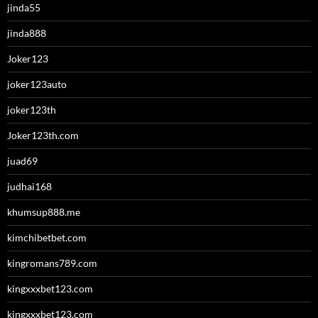
jinda55
jinda888
Joker123
joker123auto
joker123th
Joker123th.com
juad69
judhai168
khumsup888.me
kimchibetbet.com
kingromans789.com
kingxxxbet123.com
kingxxxbet123.com