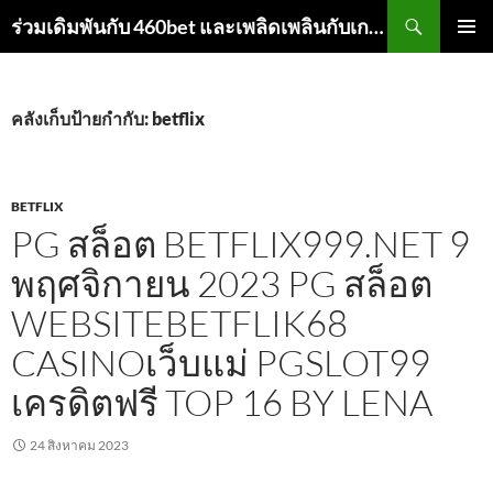
ค้นหา
ร่วมเดิมพันกับ 460bet และเพลิดเพลินกับเกมส์คาสิโนออนไลน์ เกมที่ทุกคนคุ้นเคย velenceibiennale
ข้าม
เมนูหลัก
ไป
ยัง
เนื้อหา
คลังเก็บป้ายกำกับ: betflix
BETFLIX
PG สล็อต BETFLIX999.NET 9
พฤศจิกายน 2023 PG สล็อต
WEBSITEBETFLIK68
CASINOเว็บแม่ PGSLOT99
เครดิตฟรี TOP 16 BY LENA
24 สิงหาคม 2023