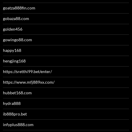
goatza888fin.com
gobaza88.com
golden456
gowingo88.com
happy168
hengjing168
https://sretthi99.bet/enter/
https://www.mfj889xx.com/
hubbet168.com
hydra888
ib888pro.bet
infyplus888.com