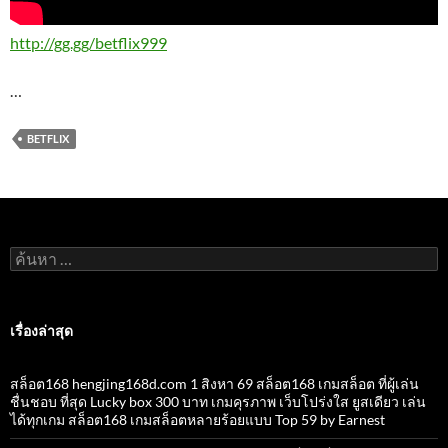
http://gg.gg/betflix999
…
BETFLIX
ค้นหา
สำหรับ:
เรื่องล่าสุด
สล็อต168 hengjing168d.com 1 สิงหา 69 สล็อต168 เกมสล็อต ที่ผู้เล่น
ชื่นชอบ ที่สุด Lucky box 300 บาท เกมคุรภาพ เว็บโปร่งใส ยูสเดียว เล่น
ได้ทุกเกม สล็อต168 เกมสล็อตหลายร้อยแบบ Top 59 by Earnest