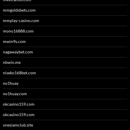
mmgoldsbets.com
mmplay-casino.com
mono16888.com
mwin9s.com
nagawaybet.com
nbwin.me
niseko168bet.com
no1huay
no1huay.com
okcasino159.com
okcasino159.com
onesiamclub.site