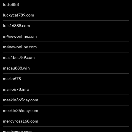
lotto888
luckycat789.com
luis16888.com
m4newonline.com
m4newonline.com
mac1bet789.com
macau888.win
mario678
mario678.info
meekin365day.com
meekin365day.com
mercyrosa168.com
mexicanoo.com