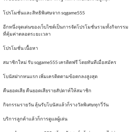
โปรโมชั่นและสิทธิพิเศษจาก sqgame555
อีกหนึ่งจุดเด่นของเว็บไซต์เป็นการจัดโปรโมชั่นรวมทั้งกิจกรรม
ที่คุ้มค่าตลอดระยะเวลา
โปรโมชั่น เนื้อหา
สมาชิกใหม่ รับ sqgame555 เครดิตฟรี โดยทันทีเมื่อสมัคร
โบนัสฝากหนแรก เพิ่มเครดิตตามข้อตกลงสูงสุด
คืนยอดเสีย คืนยอดเสียรายสัปดาห์ให้สมาชิก
กิจกรรมรายวัน ลุ้นรับโบนัสแล้วก็รางวัลพิเศษทุกวี่วัน
บริการลูกค้าแล้วก็การดูแลผู้เล่น