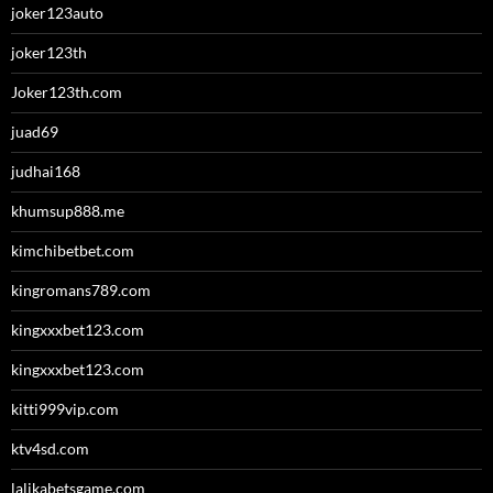
joker123auto
joker123th
Joker123th.com
juad69
judhai168
khumsup888.me
kimchibetbet.com
kingromans789.com
kingxxxbet123.com
kingxxxbet123.com
kitti999vip.com
ktv4sd.com
lalikabetsgame.com