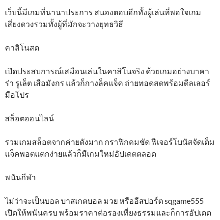
เว็บนี้มีเกมที่นานาประการ สนองตอบอีกทั้งผู้เล่นที่พอใจเกม
เสี่ยงดวงรวมทั้งผู้ที่มักจะวางยุทธวิธี
คาสิโนสด
เปิดประสบการณ์เสมือนเล่นในคาสิโนจริง ด้วยเกมอย่างบาคา
ร่า รูเล็ต เสือมังกร แล้วก็กางล็คแจ็ค ถ่ายทอดสดพร้อมดีลเลอร์
มือโปร
สล็อตออนไลน์
รวมเกมสล็อตจากค่ายดังมาก กราฟิกคมชัด ฟีเจอร์โบนัสจัดเต็ม
แจ็คพอตแตกง่ายแล้วก็มีเกมใหม่อัปเดตตลอด
พนันกีฬา
ไม่ว่าจะเป็นบอล บาสเกตบอล มวย หรืออีสปอร์ต sqgame555
เปิดให้พนันครบ พร้อมราคาต่อรองเที่ยงธรรมและก็การอัปเดต