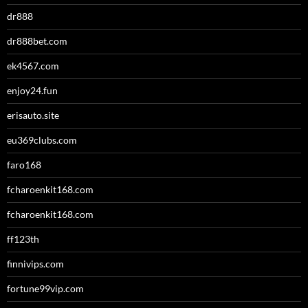
dr888
dr888bet.com
ek4567.com
enjoy24.fun
erisauto.site
eu369clubs.com
faro168
fcharoenkit168.com
fcharoenkit168.com
ff123th
finnivips.com
fortune99vip.com