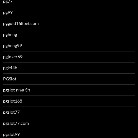
pg77
pg99
pggold168bet.com
pgheng
pgheng99
pgjoker69
pgk44b
PGSlot
pgslot ทางเข้า
pgslot168
pgslot77
pgslot77.com
pgslot99