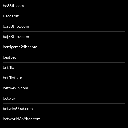
ba88th.com
Baccarat
baj88thbz.com
baj88thbz.com
bar4game24hr.com
bestbet
betflix
betflixtikto
betm4vip.com
betway
betwin6666.com
betworld369hot.com