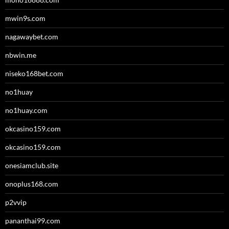
mwin9s.com
nagawaybet.com
nbwin.me
niseko168bet.com
no1huay
no1huay.com
okcasino159.com
okcasino159.com
onesiamclub.site
onoplus168.com
p2vvip
pananthai99.com