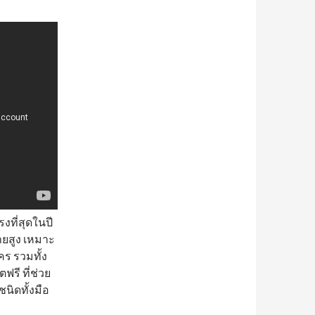
งที่สุดในปี
ายสูง เหมาะ
คร รวมทั้ง
ฟรี ที่ช่วย
ชนิดทั้งมือ