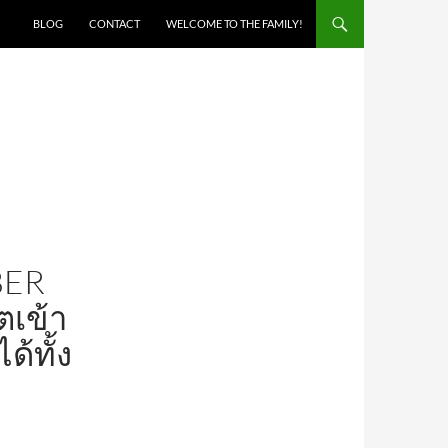
ข้ามไปยังเนื้อหา
BLOG
CONTACT
WELCOME TO THE FAMILY!
BER
ตเข้า
้ทั้ง