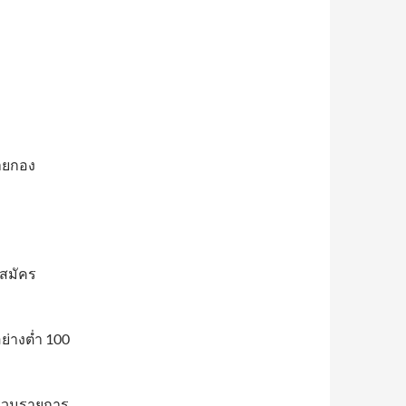
ายกอง
งสมัคร
ย่างต่ำ 100
่ร่วมรายการ