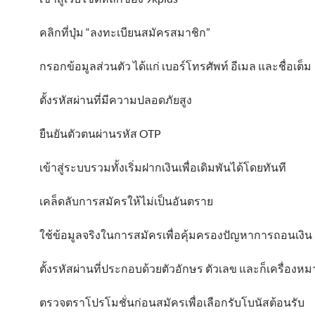
คลิกที่ปุ่ม “ลงทะเบียนสมัครสมาชิก”
กรอกข้อมูลส่วนตัว ได้แก่ เบอร์โทรศัพท์ อีเมล และชื่อเต็ม
ตั้งรหัสผ่านที่มีความปลอดภัยสูง
ยืนยันตัวตนผ่านรหัส OTP
เข้าสู่ระบบรวมทั้งเริ่มฝากเงินเพื่อเดิมพันได้โดยทันที
เคล็ดลับการสมัครให้ไม่เป็นอันตราย
ใช้ข้อมูลจริงในการสมัครเพื่อคุ้มครองปัญหาการถอนเงิน
ตั้งรหัสผ่านที่ประกอบด้วยตัวอักษร ตัวเลข และก็เครื่องหม
ตรวจตราโปรโมชั่นก่อนสมัครเพื่อเลือกรับโบนัสต้อนรับ