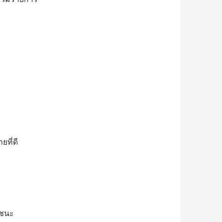
ที่ดี
ะชนะ