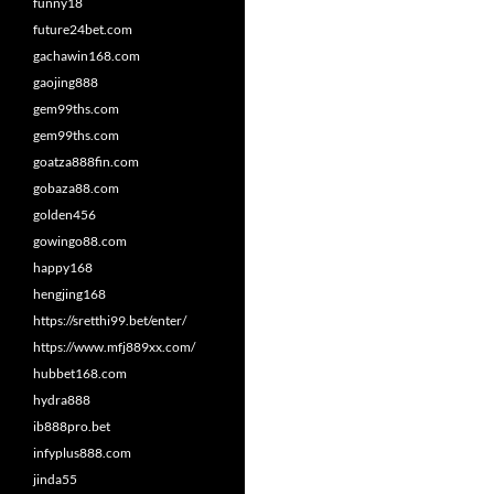
funny18
future24bet.com
gachawin168.com
gaojing888
gem99ths.com
gem99ths.com
goatza888fin.com
gobaza88.com
golden456
gowingo88.com
happy168
hengjing168
https://sretthi99.bet/enter/
https://www.mfj889xx.com/
hubbet168.com
hydra888
ib888pro.bet
infyplus888.com
jinda55