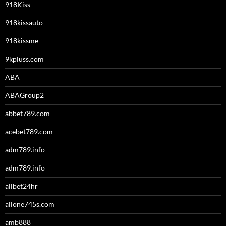
918Kiss
918kissauto
918kissme
9kpluss.com
ABA
ABAGroup2
abbet789.com
acebet789.com
adm789.info
adm789.info
allbet24hr
allone745s.com
amb888