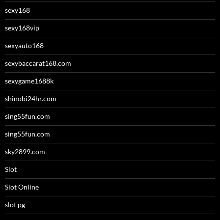
sexy168
sexy168vip
sexyauto168
sexybaccarat168.com
sexygame1688k
shinobi24hr.com
sing55fun.com
sing55fun.com
sky2899.com
Slot
Slot Online
slot pg