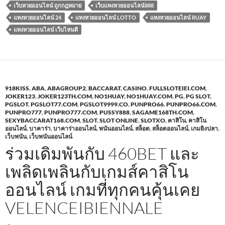
เว็บหวยออนไลน์ ถูกกฎหมาย
เว็บแทงหวยออนไลน์888
แทงหวยออนไลน์ 24
แทงหวยออนไลน์ LOTTO
แทงหวยออนไลน์ RUAY
แทงหวยออนไลน์ เว็บไหนดี
918KISS
,
ABA
,
ABAGROUP2
,
BACCARAT
,
CASINO
,
FULLSLOTEIEI.COM
,
JOKER123
,
JOKER123TH.COM
,
NO1HUAY
,
NO1HUAY.COM
,
PG
,
PG SLOT
,
PGSLOT
,
PGSLOT77.COM
,
PGSLOT9999.CO
,
PUNPRO66
,
PUNPRO66.COM
,
PUNPRO777
,
PUNPRO777.COM
,
PUSSY888
,
SAGAME168TH.COM
,
SEXYBACCARAT168.COM
,
SLOT
,
SLOT ONLINE
,
SLOTXO
,
คาสิโน
,
คาสิโน
ออนไลน์
,
บาคาร่า
,
บาคาร่าออนไลน์
,
พนันออนไลน์
,
สล็อต
,
สล็อตออนไลน์
,
เกมยิงปลา
,
เว็บพนัน
,
เว็บพนันออนไลน์
ร่วมเดิมพันกับ 460BET และ
เพลิดเพลินกับเกมส์คาสิโน
ออนไลน์ เกมที่ทุกคนคุ้นเคย
VELENCEIBIENNALE