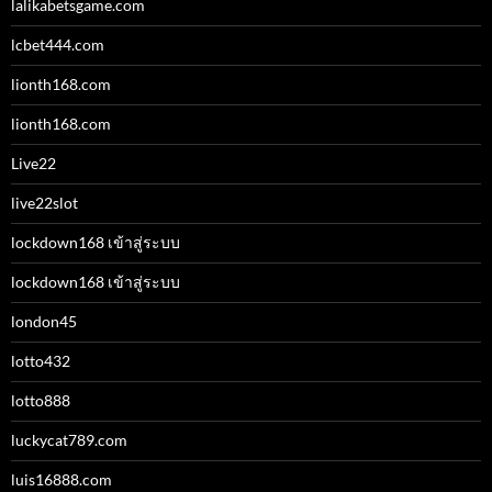
lalikabetsgame.com
lcbet444.com
lionth168.com
lionth168.com
Live22
live22slot
lockdown168 เข้าสู่ระบบ
lockdown168 เข้าสู่ระบบ
london45
lotto432
lotto888
luckycat789.com
luis16888.com