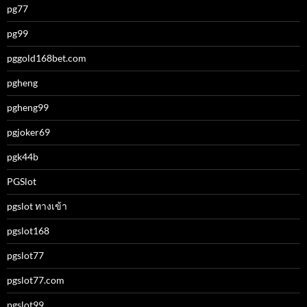
pg77
pg99
pggold168bet.com
pgheng
pgheng99
pgjoker69
pgk44b
PGSlot
pgslot ทางเข้า
pgslot168
pgslot77
pgslot77.com
pgslot99