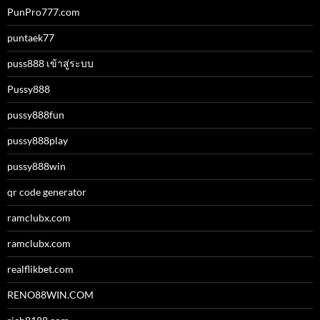
PunPro777.com
puntaek77
puss888 เข้าสู่ระบบ
Pussy888
pussy888fun
pussy888play
pussy888win
qr code generator
ramclubx.com
ramclubx.com
realflikbet.com
RENO88WIN.COM