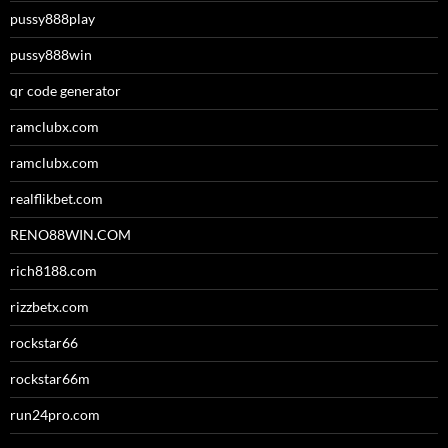
pussy888play
pussy888win
qr code generator
ramclubx.com
ramclubx.com
realflikbet.com
RENO88WIN.COM
rich8188.com
rizzbetx.com
rockstar66
rockstar66m
run24pro.com