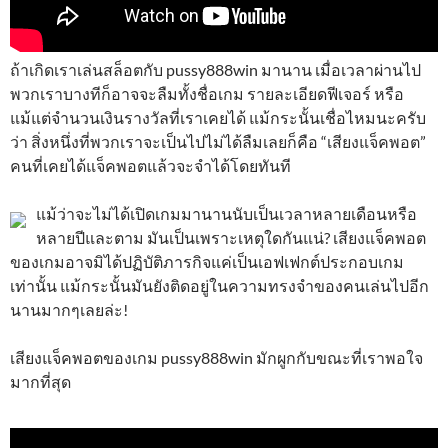
ถ้าเกิดเราเล่นสล็อตกับ pussy888win มานาน เมื่อเวลาผ่านไป
พวกเราบางทีก็อาจจะลืมทั้งชื่อเกม รายละเอียดฟีเจอร์ หรือ
แม้แต่จำนวนเงินรางวัลที่เราเคยได้ แม้กระนั้นเชื่อไหมนะครับ
ว่า สิ่งหนึ่งที่พวกเราจะเป็นไปไม่ได้ลืมเลยก็คือ “เสียงแจ็คพอต”
คนที่เคยได้แจ็คพอตแล้วจะจำได้โดยทันที
แม้ว่าจะไม่ได้เปิดเกมมานานนับเป็นเวลาหลายเดือนหรือ
หลายปีและตาม มันเป็นเพราะเหตุใดกันแน่? เสียงแจ็คพอต
ของเกมอาจมิได้ปฏิบัติภารกิจแค่เป็นเอฟเฟกต์ประกอบเกม
เท่านั้น แม้กระนั้นมันยังติดอยู่ในความทรงจำของคนเล่นไปอีก
นานมากๆเลยล่ะ!
เสียงแจ็คพอตของเกม pussy888win มักผูกกับขณะที่เราพอใจ
มากที่สุด