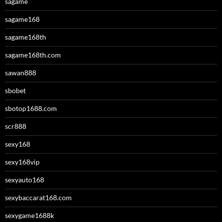
sagame
sagame168
sagame168th
sagame168th.com
sawan888
sbobet
sbotop1688.com
scr888
sexy168
sexy168vip
sexyauto168
sexybaccarat168.com
sexygame1688k