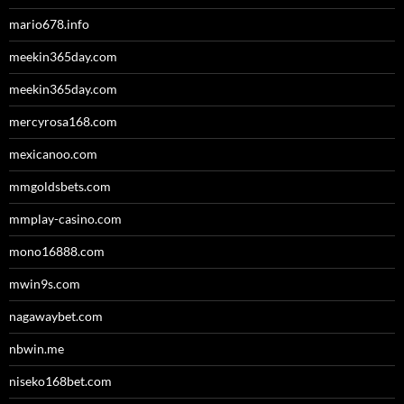
mario678.info
meekin365day.com
meekin365day.com
mercyrosa168.com
mexicanoo.com
mmgoldsbets.com
mmplay-casino.com
mono16888.com
mwin9s.com
nagawaybet.com
nbwin.me
niseko168bet.com