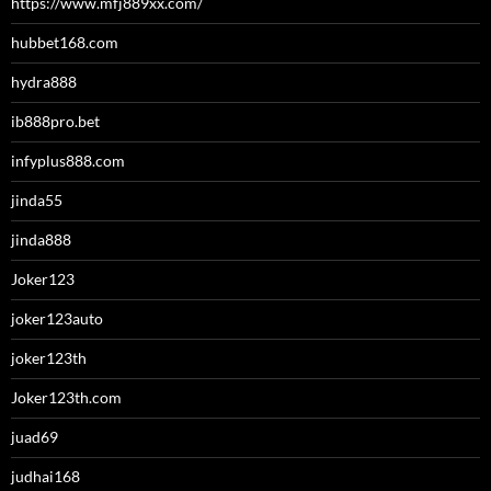
https://www.mfj889xx.com/
hubbet168.com
hydra888
ib888pro.bet
infyplus888.com
jinda55
jinda888
Joker123
joker123auto
joker123th
Joker123th.com
juad69
judhai168