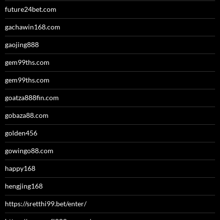
future24bet.com
gachawin168.com
gaojing888
gem99ths.com
gem99ths.com
goatza888fin.com
gobaza88.com
golden456
gowingo88.com
happy168
hengjing168
https://sretthi99.bet/enter/