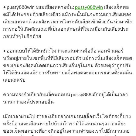
• pussy888win ผสมเสียงหลายชั้น:
pussy888win
เสียงแจ็คพอ
ตมิได้ประกอบด้วยเสียงเดียว แม้กระนั้นมันจะรวมเอาเสียงเพลง
เสียงเอฟเฟกต์ และจังหวะการไล่ระดับเสียงเข้าด้วยกัน นำมาซึ่ง
การก่อให้เกิดลักษณะที่เป็นเอกลักษณ์ที่ไม่เหมือนกับเสียงประ
กอบทั่วๆไปอีกด้วย
• ออกแบบให้ได้ยินชัด: ไม่ว่าจะเล่นผ่านมือถือ คอมพิวเตอร์
หรืออยู่ภายในเขตพื้นที่ที่มีเสียงรอบตัว แม้กระนั้นเสียงแจ็คพอต
ของเกมจะยังคงโดดเด่นกว่าเสียงอื่นๆในเกม ด้วยเหตุว่าถูกปรับ
ให้ได้ยินแจ่มแจ้ง การรับทราบแจ็คพอตจะแจ่มกระจ่างตั้งแต่ต้น
เลยนะครับ
ความทรงจำเกี่ยวกับแจ็คพอตบน pussy888 มักอยู่ได้เป็นเวลา
นานกว่าองค์ประกอบอื่น
เมื่อเวลาผ่านไป รายละเอียดจากเกมบนสล็อตเว็บไซต์ตรงก็บาง
ครั้งก็อาจจะเลือนหายไปบ้าง ถ้าเรามิได้เล่นนานๆแต่ว่าเสียง
ของแจ็คพอตบางทีอาจติดอยู่ในความจำของเราไปอีกนานเลย