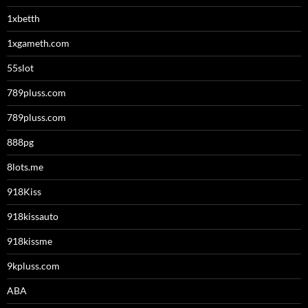
1xbetth
1xgameth.com
55slot
789pluss.com
789pluss.com
888pg
8lots.me
918Kiss
918kissauto
918kissme
9kpluss.com
ABA