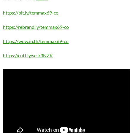
https://bit.ly/temmax69-co
https://rebrand.ly/temmax69-co
https://wow.in.th/temmax69-co
https://cutt.ly/seJr3NZK