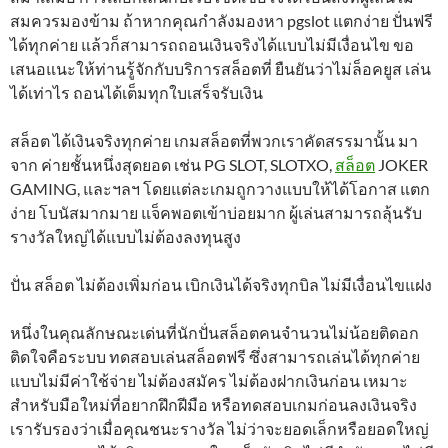
สมควรมองข้าม ถ้าหากคุณกำลังมองหา pgslot แตกง่าย ปั่นฟรี
ได้ทุกค่าย แล้วก็สามารถถอนเงินจริงได้แบบไม่มีเงื่อนไข ขอ
เสนอแนะให้ท่านรู้จักกับบริการสล็อตที่ ยืนยันว่าไม่ล็อคยูส เล่น
ได้เท่าไร ถอนได้เต็มทุกใบเสร็จรับเงิน
สล็อต ได้เงินจริงทุกค่าย เกมสล็อตที่พวกเราคัดสรรมานั้น มา
จาก ค่ายชั้นหนึ่งสุดยอด เช่น PG SLOT, SLOTXO,
สล็อต
JOKER
GAMING, และฯลฯ โดยแต่ละเกมถูกวางแบบให้ได้โอกาส แตก
ง่าย โบนัสมากมาย แจ็คพอตเข้าบ่อยมาก ผู้เล่นสามารถลุ้นรับ
รางวัลใหญ่ได้แบบไม่ต้องลงทุนสูง
ปั่น สล็อต ไม่ต้องเพิ่มก่อน เบิกเงินได้จริงทุกบิล ไม่มีเงื่อนไขแฝง
หนึ่งในคุณลักษณะเด่นที่นักปั่นสล็อตคนจำนวนไม่น้อยติดอก
ติดใจคือระบบ ทดสอบเล่นสล็อตฟรี ซึ่งสามารถเล่นได้ทุกค่าย
แบบไม่มีค่าใช้จ่าย ไม่ต้องสมัคร ไม่ต้องฝากเงินก่อน เหมาะ
สำหรับมือใหม่ที่อยากฝึกฝีมือ หรือทดสอบเกมก่อนลงเงินจริง
เรารับรองว่าเมื่อคุณชนะรางวัล ไม่ว่าจะยอดเล็กหรือยอดใหญ่