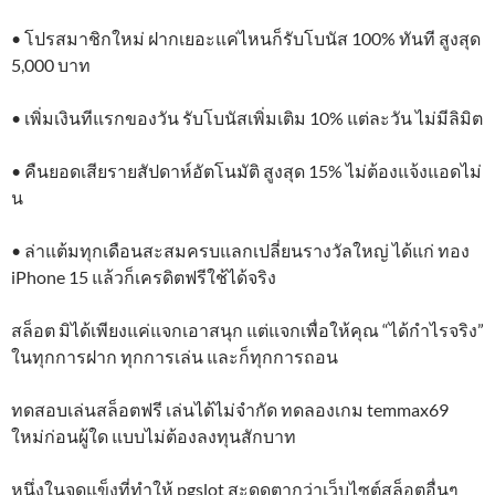
• โปรสมาชิกใหม่ ฝากเยอะแค่ไหนก็รับโบนัส 100% ทันที สูงสุด
5,000 บาท
• เพิ่มเงินทีแรกของวัน รับโบนัสเพิ่มเติม 10% แต่ละวัน ไม่มีลิมิต
• คืนยอดเสียรายสัปดาห์อัตโนมัติ สูงสุด 15% ไม่ต้องแจ้งแอดไม่
น
• ล่าแต้มทุกเดือนสะสมครบแลกเปลี่ยนรางวัลใหญ่ ได้แก่ ทอง
iPhone 15 แล้วก็เครดิตฟรีใช้ได้จริง
สล็อต มิได้เพียงแค่แจกเอาสนุก แต่แจกเพื่อให้คุณ “ได้กำไรจริง”
ในทุกการฝาก ทุกการเล่น และก็ทุกการถอน
ทดสอบเล่นสล็อตฟรี เล่นได้ไม่จำกัด ทดลองเกม temmax69
ใหม่ก่อนผู้ใด แบบไม่ต้องลงทุนสักบาท
หนึ่งในจุดแข็งที่ทำให้ pgslot สะดุดตากว่าเว็บไซต์สล็อตอื่นๆ