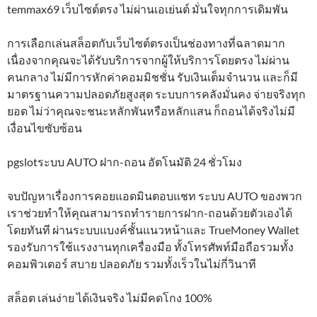
temmax69 เว็บไซต์ตรง ไม่ผ่านเอเย่นต์ มั่นใจทุกการเดิมพัน
การเลือกเล่นสล็อตกับเว็บไซต์ตรงเป็นช่องทางที่ฉลาดมาก
เนื่องจากคุณจะได้รับบริการจากผู้ให้บริการโดยตรง ไม่ผ่าน
คนกลาง ไม่มีการหักค่าคอมมิชชั่น รับเงินเต็มจำนวน และก็มี
มาตรฐานความปลอดภัยสูงสุด ระบบการคลังมั่นคง จ่ายจริงทุก
ยอด ไม่ว่าคุณจะชนะหลักพันหรือหลักแสน ก็ถอนได้จริงไม่มี
เงื่อนไขซับซ้อน
pgslotระบบ AUTO ฝาก-ถอน อัตโนมัติ 24 ชั่วโมง
จบปัญหาเรื่องการคอยแอดมินตอบแชท ระบบ AUTO ของพวก
เราช่วยทำให้คุณสามารถทำรายการฝาก-ถอนด้วยตัวเองได้
โดยทันที ผ่านระบบแบงค์ชั้นแนวหน้าและ TrueMoney Wallet
รองรับการใช้แรงงานทุกเครื่องมือ ทั้งโทรศัพท์มือถือรวมทั้ง
คอมพิวเตอร์ สบาย ปลอดภัย รวมทั้งเร็วในไม่กี่วินาที
สล็อต เล่นง่าย ได้เงินจริง ไม่มีคดโกง 100%