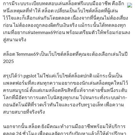
การมีระบบระเบียบทดสอบเล่นสล็อตฟรีแบบมืออาชีพ คืออีก
หนึ่งเหตุผลที่ทำให้ สล็อต เปลี่ยนเป็นเว็บไซต์สล็อตที่ผู้เล่น
ไว้ใจและก็เลือกเล่นกันโดยตลอด เนื่องจากที่นี่คุณไม่ต้องเสี่ยง
ก่อน ไม่ต้องลองถูกลองผิดกับเงินจริง แม้กระนั้นได้ทดลองทุก
เกมที่อยากเล่นtemmax69ก่อน พร้อมเตรียมตัวให้พร้อมก่อนลง
สู่สนามจริง
สล็อต Temmax69 เป็นเว็บไซต์สล็อตที่คุณจะต้องเลือกเล่นในปี
2025
สรุปได้ว่า pgslot ไม่ใช่แค่เว็บไซต์สล็อตปกติ แม้กระนั้นเป็น
แพลตฟอร์มที่สะสมทุกความอยากของนักเล่นสล็อตยุคใหม่ไว้
ครบสมบูรณ์ ตั้งแต่เกมสล็อตลิขสิทธิ์แท้จากค่ายชั้นหนึ่งระดับ
โลกที่มีอัตราการแตกโบนัสสูงทุกเกม ไปจนกระทั่งระบบฝาก-
ถอนอัตโนมัติที่รวดเร็วทันใจและรองรับทรูวอเล็ท เพื่อความ
สบายสบายที่จริงจริง
นอกจากนั้น สล็อต ยังมีคณะทำงานมืออาชีพพร้อมให้บริการ
ตลอด 24 ชั่วโมง เพื่อดูแลจัดการกับปัญหาแล้วก็ให้คำปรึกษา