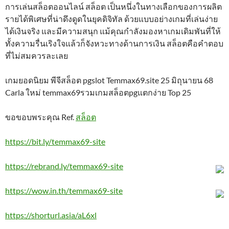
การเล่นสล็อตออนไลน์ สล็อต เป็นหนึ่งในทางเลือกของการผลิต
รายได้พิเศษที่น่าดึงดูดในยุคดิจิทัล ด้วยแบบอย่างเกมที่เล่นง่าย
ได้เงินจริง และมีความสนุก แม้คุณกำลังมองหาเกมเดิมพันที่ให้
ทั้งความรื่นเริงใจแล้วก็จังหวะทางด้านการเงิน สล็อตคือคำตอบ
ที่ไม่สมควรละเลย
เกมยอดนิยม พีจีสล็อต pgslot Temmax69.site 25 มิถุนายน 68
Carla ใหม่ temmax69รวมเกมสล็อตpgแตกง่าย Top 25
ขอขอบพระคุณ Ref.
สล็อต
https://bit.ly/temmax69-site
https://rebrand.ly/temmax69-site
https://wow.in.th/temmax69-site
https://shorturl.asia/aL6xl