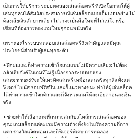
เป็นการให้บริการ ระบบทดลองเล่นสล็อตฟรี ที่เปิดโอกาสให้ผู้
เล่นทุกคนได้สัมผัสประสบการณ์เล่นสล็อตแบบเต็มแบบอย่าง ไม่
ต้องเสียเงินสักบาทเดียว ไม่ว่าจะเป็นมือใหม่ที่ไม่แน่ใจ หรือ
เซียนที่ต้องการลองเกมใหม่ๆก่อนพนันจริง
เพราะอะไรระบบทดสอบเล่นสล็อตฟรีถึงสำคัญและมีคุณ
ประโยชน์สำหรับผู้เล่นทุกระดับ
• ฝึกฝนและก็ทำความเข้าใจเกมแบบไม่มีความเสี่ยง: ไม่ต้อง
กลัวเสียตังค์ในเกมที่ไม่รู้ เนื่องจากระบบทดลอง
เล่นtemmax69จะให้เครดิตเล่นฟรี เหมือนเล่นจริงทุกสิ่ง ตั้งแต่
ฟีเจอร์ โบนัส รอบฟรีสปิน และก็แนวทางชนะ ทำให้ผู้เล่นสล็อต
ได้ทำความเข้าใจกติกาและก็จังหวะเกมให้ละเอียดก่อนลงเงิน
จริง
• ช่วยทำให้เลือกเกมที่เหมาะสมกับสไตล์การเล่นสล็อตของ
คุณ: เกมสล็อตแต่ละเกมมีความต่างทั้งยังในเรื่องความถี่การ
แตก รางวัลแจ็คพอต และก็ฟีเจอร์พิเศษ การทดลอง