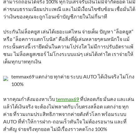
สามารถถอนได้จริง 100% ทุกใบเสร็จรับเงินไม่มีจำกัดยอด ไม่มี
ค่าขนบธรรมเนียมประเพณี และไม่มีเงื่อนไขซับซ้อน เชื่อมั่นได้
ว่าเงินของคุณจะถูกโอนเข้าบัญชีภายในไม่กี่นาที
ประกันไม่ล็อคยูส เล่นได้เยอะแค่ไหน จ่ายเต็ม ปัญหา “ล็อคยูส”
หรือ “ล็อคการแตกโบนัส” คือสิ่งที่ผู้เล่นหลายๆคนหนักใจ แม้
กระนั้นตรงนี้ เรายึดมั่นในความโปร่งใส ไม่มีการปรับอัตราแพ้
ชนะ ไม่ล็อคยูสเซอร์ ไม่โกงระบบแน่ๆ เล่นได้เท่าใด เราจ่ายให้
เต็มทุกบาททุกเงิน
temmax69 แตกง่าย ทุกค่าย ระบบ AUTO ได้เงินจริง ไม่โกง
100%
หากคุณกำลังมองหาเว็บ
temmax69
ที่ปลอดภัย มั่นคง และเล่น
แล้วได้เงินจริง จะต้องไม่พลาดกับ เว็บตรงสล็อต แตกง่าย ทุก
ค่าย ที่รวมเกมประสิทธิภาพจากค่ายดังทั่วโลก พร้อมระบบ
AUTO ที่ทำให้การฝาก-ถอนเร็วทันใจ ไม่ต้องรอนาน และที่
สำคัญ จ่ายจริงทุกยอด ไม่มีเรื่องราวคดโกง 100%