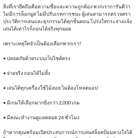
สิ่งที่เรายึดถือคือความซื่อและความถูกต้อง พวกเราการันตีว่า
ไม่มีการล็อกยูส ไม่มีปรับเรทการชนะ ผู้เล่นสามารถตรวจตรา
ประวัติการเล่นและธุรกรรมได้ทุกขั้นตอน โปร่งใสกระจ่างแจ้ง
เล่นได้เท่าไรก็ถอนได้จริงทุกยอด
เพราะเหตุใดจำเป็นต้องเลือกพวกเรา?
• ปลอดภัยด้วยระบบเว็บไซต์ตรง
• จ่ายจริง ถอนได้ไม่ยั้ง
• เล่นได้ทุกเครื่องใช้ไม้สอย ไม่ต้องโหลดแอป
• มีเกมให้เลือกมากยิ่งกว่า 2,000 เกม
• มีคณะทำงานดูแลตลอด 24 ชั่วโมง
ถ้าหากคุณพร้อมเปิดประสบการณ์การเล่นสล็อตป้อมดวงใจได้