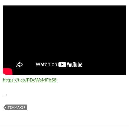
https://t.co/PDcWsMFb58
…
TEMMAX69