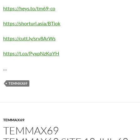
https://heys.to/tm69-co
https://shorturl.asia/BTiok
https://cutt.ly/srv8ArWs
https://t.co/PyxpNzKpYH
…
TEMMAX69
TEMMAX69
TEMMAX69