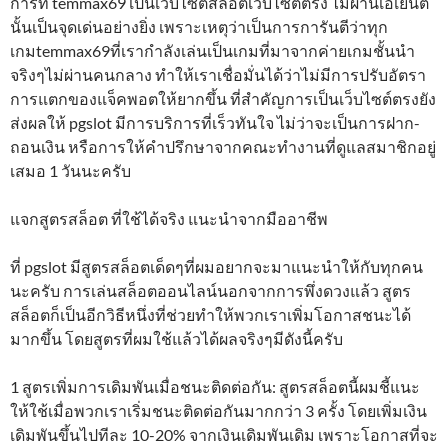
การที่ temmax69 เป็นเว็บไซต์สล็อตเว็บไซต์ตรง ไม่ผ่านเอเย่นต์
นั้นเป็นจุดเด่นอย่างยิ่ง เพราะเหตุว่าเป็นการการันตีว่าทุก
เกมtemmax69ที่เรากำลังเล่นเป็นเกมที่มาจากค่ายเกมชั้นนำ
จริงๆไม่ผ่านคนกลาง ทำให้เราเชื่อมั่นได้ว่าไม่มีการปรับอัตรา
การแตกของแจ็คพอตให้ยากขึ้น ที่สำคัญการเป็นเว็บไซต์ตรงยัง
ส่งผลให้ pgslot มีการบริการที่เร็วทันใจ ไม่ว่าจะเป็นการฝาก-
ถอนเงิน หรือการให้คำปรึกษาจากคณะทำงานที่ดูแลสมาชิกอยู่
เสมอ 1 วันนะครับ
แจกสูตรสล็อต ที่ใช้ได้จริง แนะนำจากมืออาชีพ
ที่ pgslot มีสูตรสล็อตเด็ดๆที่ผมอยากจะมาแนะนำให้กับทุกคน
นะครับ การเล่นสล็อตออนไลน์นอกจากการพึ่งดวงแล้ว สูตร
สล็อตก็เป็นอีกวิธีหนึ่งที่ช่วยทำให้พวกเราเพิ่มโอกาสชนะได้
มากขึ้น โดยสูตรที่ผมใช้แล้วได้ผลจริงๆมีดังนี้ครับ
1 สูตรเพิ่มการเดิมพันเมื่อชนะติดต่อกัน: สูตรสล็อตนี้ผมชี้แนะ
ให้ใช้เมื่อพวกเราเริ่มชนะติดต่อกันมากกว่า 3 ครั้ง โดยเพิ่มเงิน
เดิมพันขึ้นไปทีละ 10-20% จากเงินเดิมพันเดิม เพราะโอกาสที่จะ