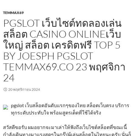
TEMMAX69
PGSLOT เว็บไซต์ทดลองเล่น
สล็อต CASINO ONLINEเว็บ
ใหญ่ สล็อต เครดิตฟรี TOP 5
BY JOESPH PGSLOT
TEMMAX69.CO 23 พฤศจิกา
24
20 พฤศจิกายน 2024
pgslot เว็บสล็อตอันดับแรกๆของไทย สล็อตเว็บตรง บริการ
ทุกระดับประทับใจ พร้อมสูตรเด็ดที่ใช้ได้จริง
สวัสดีขอรับ ผมอยากจะมาเล่าให้ฟังถึงเว็บไซต์สล็อตที่ขณะนี้
กำลังเดินทางมาแรงสุดๆในกรุ๊ปผู้เล่นสล็อตในไทยนะครับ นั่นก็