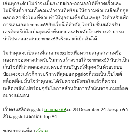
เล่นทุกระดับ ไม่ว่าจะเป็นระบบฝาก-ถอนออโต้ที่รวดเร็วและ
ไม่มีขั้นต่ำ รวมทั้งคณะทำงานที่พร้อมให้ความช่วยเหลือเกื้อกูล
ตลอด 24 ชั่วโมง ที่ช่วยทำให้ทุกคนเชื่อมั่นและสุขใจสำหรับเพื่อ
การเล่นเกมtemmax69กับเว็บนี้ ที่สำคัญโปรโมชั่นสมัครรับ
เครดิตฟรีก็ถือเป็นจุดแข็งที่หลายคนประทับใจ เพราะสามารถ
นำไปทดลองเล่นtemmax69จริงและก็เบิกเงินได้
ไม่ว่าคุณจะเป็นคนที่เล่นเกมpgslotเพื่อความสนุกสนานหรือ
มองหาช่องทางสำหรับในการสร้างรายได้ temmax69 นับว่าเป็น
เว็บไซต์ที่น่าทดลองและครบถ้วนบริบูรณ์ที่สุดครับ ด้วยระบบ
ป้อมคงจะแล้วก็การบริการที่สุดยอด pgslot ก็เลยเป็นเว็บไซต์
สล็อตที่ผมมั่นใจว่าคุณจะได้รับความพึงพอใจแล้วก็ความ
เพลิดเพลินไปพร้อมๆกับโอกาสสำหรับการทำเงินจากเกมสล็อต
อย่างแน่นอน
เว็บตรงสล็อต pgslot
temmax69
.co 28 December 24 Joesph คา
สิโน pgslotแจกบ่อย Top 94
ขอขอบคุณที่มา
สล็อต