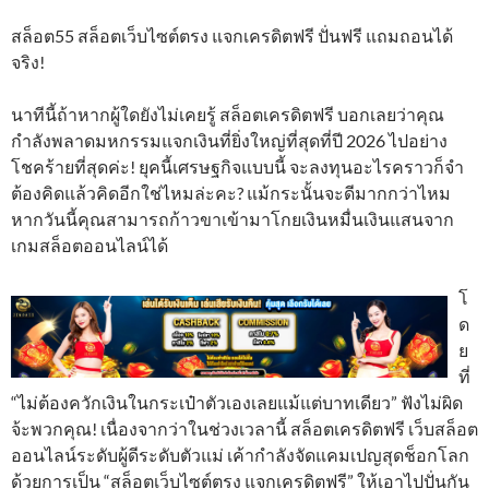
สล็อต55 สล็อตเว็บไซต์ตรง แจกเครดิตฟรี ปั่นฟรี แถมถอนได้
จริง!
นาทีนี้ถ้าหากผู้ใดยังไม่เคยรู้ สล็อตเครดิตฟรี บอกเลยว่าคุณ
กำลังพลาดมหกรรมแจกเงินที่ยิ่งใหญ่ที่สุดที่ปี 2026 ไปอย่าง
โชคร้ายที่สุดค่ะ! ยุคนี้เศรษฐกิจแบบนี้ จะลงทุนอะไรคราวก็จำ
ต้องคิดแล้วคิดอีกใช่ไหมล่ะคะ? แม้กระนั้นจะดีมากกว่าไหม
หากวันนี้คุณสามารถก้าวขาเข้ามาโกยเงินหมื่นเงินแสนจาก
เกมสล็อตออนไลน์ได้
โ
ด
ย
ที่
“ไม่ต้องควักเงินในกระเป๋าตัวเองเลยแม้แต่บาทเดียว” ฟังไม่ผิด
จ้ะพวกคุณ! เนื่องจากว่าในช่วงเวลานี้ สล็อตเครดิตฟรี เว็บสล็อต
ออนไลน์ระดับผู้ดีระดับตัวแม่ เค้ากำลังจัดแคมเปญสุดช็อกโลก
ด้วยการเป็น “สล็อตเว็บไซต์ตรง แจกเครดิตฟรี” ให้เอาไปปั่นกัน