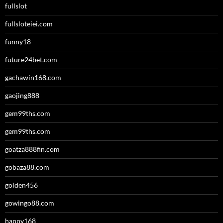
fullslot
fullsloteiei.com
funny18
future24bet.com
gachawin168.com
gaojing888
gem99ths.com
gem99ths.com
goatza888fin.com
gobaza88.com
golden456
gowingo88.com
happy168