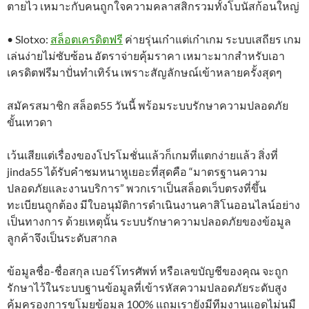
ตายไว เหมาะกับคนถูกใจความคลาสสิกรวมทั้งโบนัสก้อนใหญ่
• Slotxo:
สล็อตเครดิตฟรี
ค่ายรุ่นเก๋าแต่เก๋าเกม ระบบเสถียร เกม
เล่นง่ายไม่ซับซ้อน อัตราจ่ายคุ้มราคา เหมาะมากสำหรับเอา
เครดิตฟรีมาปั่นทำเทิร์น เพราะสัญลักษณ์เข้าหลายครั้งสุดๆ
สมัครสมาชิก สล็อต55 วันนี้ พร้อมระบบรักษาความปลอดภัย
ขั้นเทวดา
เว้นเสียแต่เรื่องของโปรโมชั่นแล้วก็เกมที่แตกง่ายแล้ว สิ่งที่
jinda55 ได้รับคำชมหนาหูเยอะที่สุดคือ “มาตรฐานความ
ปลอดภัยและงานบริการ” พวกเราเป็นสล็อตเว็บตรงที่ขึ้น
ทะเบียนถูกต้อง มีใบอนุมัติการดำเนินงานคาสิโนออนไลน์อย่าง
เป็นทางการ ด้วยเหตุนั้น ระบบรักษาความปลอดภัยของข้อมูล
ลูกค้าจึงเป็นระดับสากล
ข้อมูลชื่อ-ชื่อสกุล เบอร์โทรศัพท์ หรือเลขบัญชีของคุณ จะถูก
รักษาไว้ในระบบฐานข้อมูลที่เข้ารหัสความปลอดภัยระดับสูง
คุ้มครองการขโมยข้อมูล 100% แถมเรายังมีทีมงานแอดไม่นมื