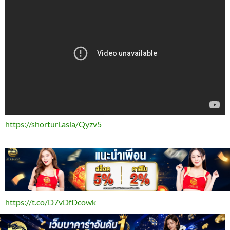
https://shorturl.asia/Qyzv5
https://t.co/D7vDfDcowk