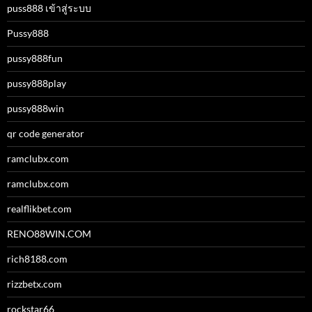
puss888 เข้าสู่ระบบ
Pussy888
pussy888fun
pussy888play
pussy888win
qr code generator
ramclubx.com
ramclubx.com
realflikbet.com
RENO88WIN.COM
rich8188.com
rizzbetx.com
rockstar66