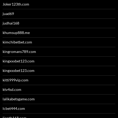
Joker123th.com
juad69
judhai168
khumsup888.me
kimchibetbet.com
kingromans789.com
kingxxxbet123.com
kingxxxbet123.com
kitti999vip.com
ktv4sd.com
lalikabetsgame.com
lcbet444.com
lionth168.com