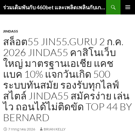
ค้นหา
ร่วมเดิมพันกับ 460bet และเพลิดเพลินกับเกมส์คาสิโนออนไลน์ เกมที่ทุกคนคุ้นเคย velenceibiennale
ข้าม
เมนูหลัก
ไป
ยัง
เนื้อหา
JINDA55
สล็อต55 JIN55.GURU 2 ก.ค.
2026 JINDA55 คาสิโนเว็บ
ใหญ่ มาตรฐานเอเชีย แคช
แบค 10% แจกวันเกิด 500
ระบบทันสมัย รองรับทุกไลฟ์
สไตล์ JINDA55 สมัครง่าย เล่น
ไว ถอนได้ไม่ติดขัด TOP 44 BY
BERNARD
7 กรกฎาคม 2026
BRIAN KELLY