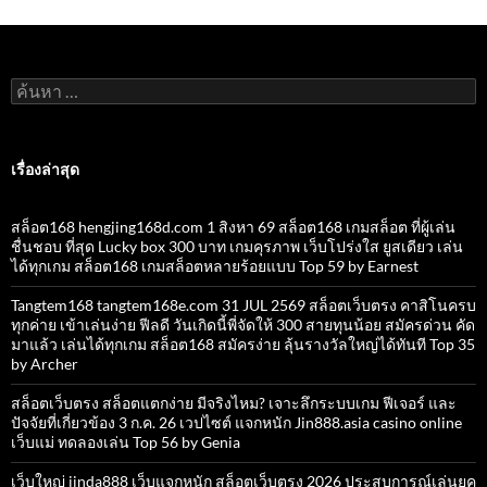
ค้นหา
สำหรับ:
เรื่องล่าสุด
สล็อต168 hengjing168d.com 1 สิงหา 69 สล็อต168 เกมสล็อต ที่ผู้เล่น
ชื่นชอบ ที่สุด Lucky box 300 บาท เกมคุรภาพ เว็บโปร่งใส ยูสเดียว เล่น
ได้ทุกเกม สล็อต168 เกมสล็อตหลายร้อยแบบ Top 59 by Earnest
Tangtem168 tangtem168e.com 31 JUL 2569 สล็อตเว็บตรง คาสิโนครบ
ทุกค่าย เข้าเล่นง่าย ฟีลดี วันเกิดนี้พี่จัดให้ 300 สายทุนน้อย สมัครด่วน คัด
มาแล้ว เล่นได้ทุกเกม สล็อต168 สมัครง่าย ลุ้นรางวัลใหญ่ได้ทันที Top 35
by Archer
สล็อตเว็บตรง สล็อตแตกง่าย มีจริงไหม? เจาะลึกระบบเกม ฟีเจอร์ และ
ปัจจัยที่เกี่ยวข้อง 3 ก.ค. 26 เวปไซต์ แจกหนัก Jin888.asia casino online
เว็บแม่ ทดลองเล่น Top 56 by Genia
เว็บใหญ่ jinda888 เว็บแจกหนัก สล็อตเว็บตรง 2026 ประสบการณ์เล่นยุค