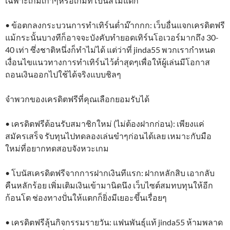
เฉพาะเกมเก่าๆหรือเกมที่โบนัสไม่แตก
• ข้อตกลงกระบวนการทำเทิร์นต่ำม๊ากกก: เว็บอื่นแจกเครดิตฟรี
แม้กระนั้นบางทีก็อาจจะบังคับทำยอดเทิร์นโอเวอร์มากถึง 30-
40 เท่า ซึ่งชาติหนึ่งก็ทำไม่ได้ แต่ว่าที่ jinda55 พวกเรากำหนด
เงื่อนไขแนวทางการทำเทิร์นไว้ต่ำสุดๆเพื่อให้ผู้เล่นมีโอกาส
ถอนเงินออกไปใช้ได้จริงแบบชิลๆ
จำพวกของเครดิตฟรีที่คุณเลือกยอมรับได้
• เครดิตฟรีต้อนรับสมาชิกใหม่ (ไม่ต้องฝากก่อน): เพียงแค่
สมัครเสร็จ รับทุนไปทดลองเล่นขำๆก่อนได้เลย เหมาะกับมือ
ใหม่ที่อยากทดสอบจังหวะเกม
• โบนัสเครดิตฟรีจากการฝากเงินทีแรก: ฝากหลักสิบ เอากลับ
คืนหลักร้อย เพิ่มเติมเงินเข้ามานิดนึง เว็บไซต์สมทบทุนให้อีก
ก้อนโต ช่องทางปั่นให้แตกก็ยิ่งมีเยอะขึ้นเรื่อยๆ
• เครดิตฟรีลุ้นกิจกรรมรายวัน: แฟนพันธุ์แท้ jinda55 ห้ามพลาด