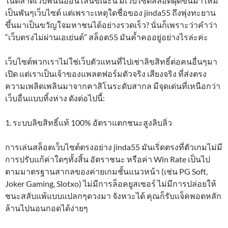
ในตลาดเว็บพนันออนไลน์ขณะนี้ มีเว็บไซต์สล็อตผุดขึ้นมาใหม่
เป็นพันๆเว็บไซต์ แต่เพราะเหตุใดชื่อของ jinda55 ถึงพุ่งทะยาน
ขึ้นมาเป็นขวัญใจมหาชนได้อย่างรวดเร็ว? นั่นก็เพราะว่าคำว่า
“เว็บตรงไม่ผ่านเอเย่นต์” สล็อต55 มันค้ำคออยู่อย่างไรล่ะค่ะ
เว็บไซต์พวกเราไม่ใช่เว็บตัวแทนที่ไปเช่าลิขสิทธิ์ต่อคนอื่นๆมา
เปิด แต่เราเป็นเจ้าของแพลตฟอร์มตัวจริง เสียงจริง ที่ส่งตรง
ความเพลิดเพลินมาจากคาสิโนระดับสากล มีจุดเด่นที่เหนือกว่า
เว็บอื่นแบบทิ้งห่าง ดังต่อไปนี้:
1. ระบบลิขสิทธิ์แท้ 100% อัตราแตกชนะสูงลิบลิ่ว
การเล่นสล็อตเว็บไซต์ตรงอย่าง jinda55 มันเริ่ดตรงที่ตัวเกมไม่มี
การปรับแก้ค่าใดๆทั้งสิ้น อัตราชนะ หรือค่า Win Rate เป็นไป
ตามมาตรฐานสากลของค่ายเกมชั้นแนวหน้า (เช่น PG Soft,
Joker Gaming, Slotxo) ไม่มีการล็อคยูสเซอร์ ไม่มีการปล่อยให้
ชนะสลับแพ้แบบแปลกๆดวงมา จังหวะได้ คุณก็รับแจ็คพอตหลัก
ล้านไปนอนกอดได้ง่ายๆ