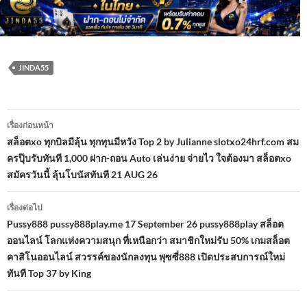
JINDA55
เมนู
เรื่องก่อนหน้า
นำทาง
สล็อตxo ทุกบิลมีลุ้น ทุกทุนมีหวัง Top 2 by Julianne slotxo24hrf.com สม
ครปุ๊บรับทันที 1,000 ฝาก-ถอน Auto เล่นง่าย จ่ายไว ใจต้องมา สล็อตxo
เรื่อง
สมัครวันนี้ ลุ้นโบนัสทันที 21 AUG 26
เรื่องต่อไป
Pussy888 pussy888play.me 17 September 26 pussy888play สล็อต
ออนไลน์ โลกแห่งความสนุก ที่เหนือกว่า สมาชิกใหม่รับ 50% เกมสล็อต
คาสิโนออนไลน์ สวรรค์ของนักลงทุน พุซซี่888 เปิดประสบการณ์ใหม่
ทันที Top 37 by King