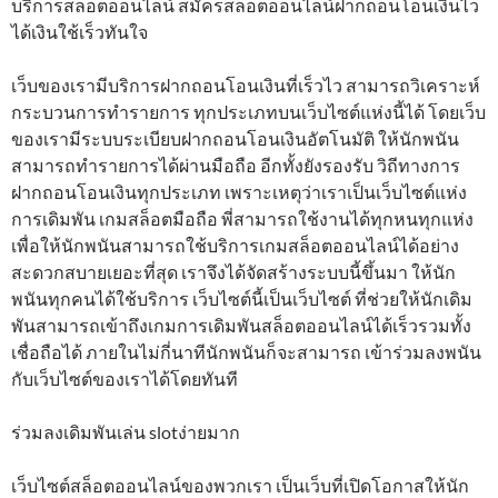
บริการสล็อตออนไลน์ สมัครสล็อตออนไลน์ฝากถอนโอนเงินไว
ได้เงินใช้เร็วทันใจ
เว็บของเรามีบริการฝากถอนโอนเงินที่เร็วไว สามารถวิเคราะห์
กระบวนการทำรายการ ทุกประเภทบนเว็บไซต์แห่งนี้ได้ โดยเว็บ
ของเรามีระบบระเบียบฝากถอนโอนเงินอัตโนมัติ ให้นักพนัน
สามารถทำรายการได้ผ่านมือถือ อีกทั้งยังรองรับ วิถีทางการ
ฝากถอนโอนเงินทุกประเภท เพราะเหตุว่าเราเป็นเว็บไซต์แห่ง
การเดิมพัน เกมสล็อตมือถือ พี่สามารถใช้งานได้ทุกหนทุกแห่ง
เพื่อให้นักพนันสามารถใช้บริการเกมสล็อตออนไลน์ได้อย่าง
สะดวกสบายเยอะที่สุด เราจึงได้จัดสร้างระบบนี้ขึ้นมา ให้นัก
พนันทุกคนได้ใช้บริการ เว็บไซต์นี้เป็นเว็บไซต์ ที่ช่วยให้นักเดิม
พันสามารถเข้าถึงเกมการเดิมพันสล็อตออนไลน์ได้เร็วรวมทั้ง
เชื่อถือได้ ภายในไม่กี่นาทีนักพนันก็จะสามารถ เข้าร่วมลงพนัน
กับเว็บไซต์ของเราได้โดยทันที
ร่วมลงเดิมพันเล่น slotง่ายมาก
เว็บไซต์สล็อตออนไลน์ของพวกเรา เป็นเว็บที่เปิดโอกาสให้นัก