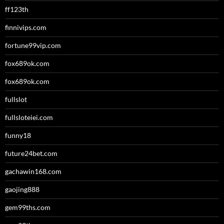
ff123th
finnivips.com
fortune99vip.com
fox689ok.com
fox689ok.com
fullslot
fullsloteiei.com
funny18
future24bet.com
gachawin168.com
gaojing888
gem99ths.com