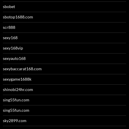
sbobet
sbotop1688.com
scr888
sexy168
sexy168vip
sexyauto168
sexybaccarat168.com
sexygame1688k
shinobi24hr.com
sing55fun.com
sing55fun.com
sky2899.com