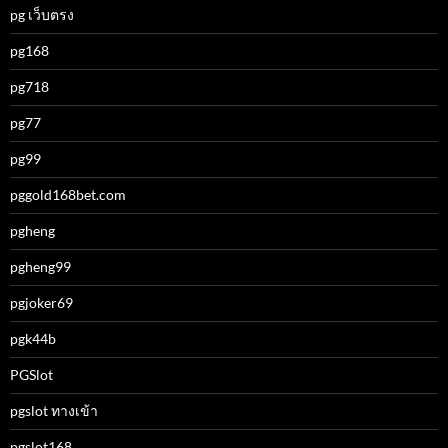
pg เว็บตรง
pg168
pg718
pg77
pg99
pggold168bet.com
pgheng
pgheng99
pgjoker69
pgk44b
PGSlot
pgslot ทางเข้า
pgslot168