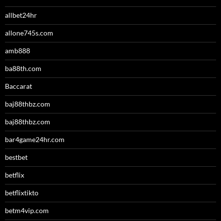
allbet24hr
allone745s.com
amb888
ba88th.com
Baccarat
baj88thbz.com
baj88thbz.com
bar4game24hr.com
bestbet
betflix
betflixtikto
betm4vip.com