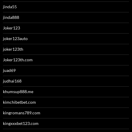
jinda55
jinda888
Joker123
joker123auto
joker123th
Joker123th.com
juad69
judhai168
khumsup888.me
kimchibetbet.com
kingromans789.com
kingxxxbet123.com