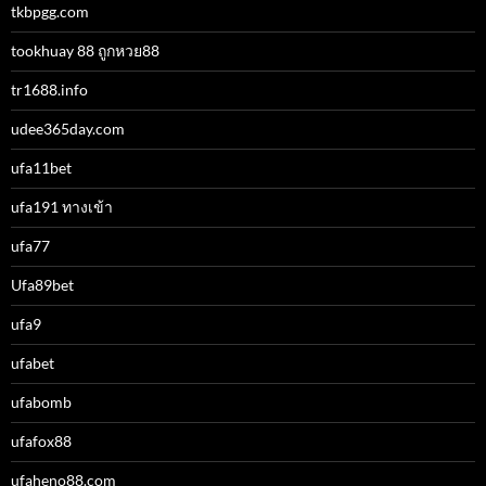
tkbpgg.com
tookhuay 88 ถูกหวย88
tr1688.info
udee365day.com
ufa11bet
ufa191 ทางเข้า
ufa77
Ufa89bet
ufa9
ufabet
ufabomb
ufafox88
ufaheno88.com