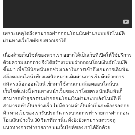
เพราะเหตุใดถึงสามารถฝากถอนโอนเงินผ่านระบบอัตโนมัติ
ผ่านทางเว็บไซต์ของพวกเราได้
เนื่องด้วยเว็บไซต์ของพวกเรา อยากได้เป็นเว็บที่เปิดให้ใช้บริการ
ด้วยความแตกต่าง จึงได้สร้างระบบฝากถอนโอนเงินอัตโนมัติ
ขึ้นมา เพื่อให้นักพนันลดช่วงเวลาในการเข้าถึงเกมการเดิมพัน
สล็อตออนไลน์ เพียงแต่นัดหมายเดิมผ่านการเริ่มต้นด้วยการ
สมัครสล็อตออนไลน์ เข้ามาใช้งานเกมสล็อตออนไลน์บน
เว็บไซต์แห่งนี้ ผ่านทางหน้าเว็บของเราโดยตรง นักเดิมพันก็
สามารถทำธุรกรรมฝากถอนโอนเงินผ่านระบบอัตโนมัติ ที่
สามารถทำเป็นอย่างเร็ว ไม่มีความจำเป็นจำเป็นจะต้องรอคอย
คิว ทางเว็บของเรารับประกัน กระบวนการทำรายการฝากถอน
โอนเงินข้างใน 30 วินาทีเท่านั้น ทั้งยังยังสามารถตรวจดู
แนวทางการทำรายการ บนเว็บไซต์ของเราได้อีกด้วย