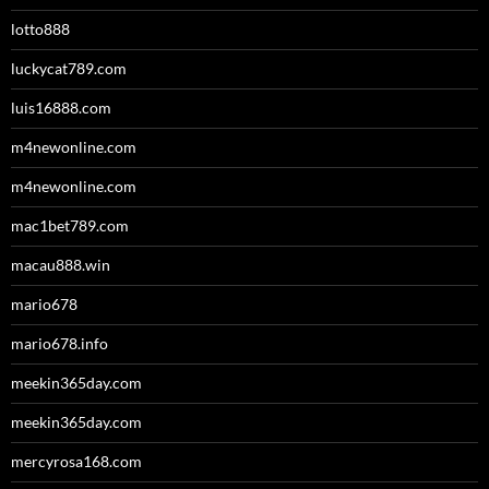
lotto888
luckycat789.com
luis16888.com
m4newonline.com
m4newonline.com
mac1bet789.com
macau888.win
mario678
mario678.info
meekin365day.com
meekin365day.com
mercyrosa168.com