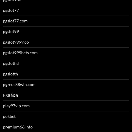
pgslot77
pgslot77.com
pgslot99
pgslot9999.co
pgslot999bets.com
pgslotfish
pgslotth
pgzeus88win.com
Pgสล็อต
play97vip.com
pokbet
premium66.info