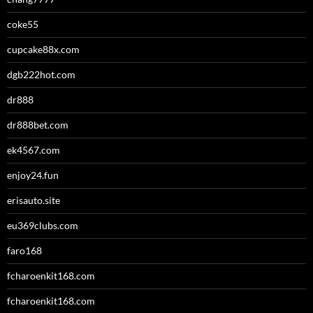
coke55
cupcake88x.com
dgb222hot.com
dr888
dr888bet.com
ek4567.com
enjoy24.fun
erisauto.site
eu369clubs.com
faro168
fcharoenkit168.com
fcharoenkit168.com