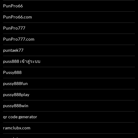
PunPro66
PunPro66.com
PunPro777
PunPro777.com
puntaek77
puss888 เข้าสู่ระบบ
Pussy888
pussy888fun
pussy888play
pussy888win
qr code generator
ramclubx.com