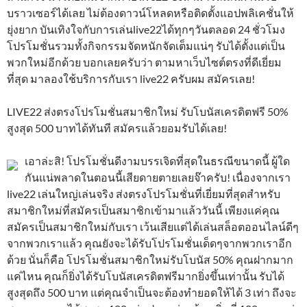
บราวเซอร์ได้เลย ไม่ต้องดาวน์โหลดหรือติดตั้งแอปพลิเคชั่นให้
ยุ่งยาก บันเทิงใจกับการเล่นlive22ได้ทุกๆวันตลอด 24 ชั่วโมง
โปรโมชั่นรวมทั้งกิจกรรมจัดหนักจัดเต็มแน่ๆ รับได้ตั้งแต่เป็น
พวกใหม่อีกด้วย บอกเลยครับว่า ตามหาเว็บไซต์ตรงที่ดีเยี่ยม
ที่สุด มาลองใช้บริการกับเรา live22 ครับผม สมัครเลย!
LIVE22 ส่งตรงโปรโมชั่นสมาชิกใหม่ รับโบนัสเครดิตฟรี 50%
สูงสุด 500 บาทได้ทันที สมัครแล้วยอมรับได้เลย!
เอาล่ะสิ! โปรโมชั่นดีงามบรรเจิดที่สุดในธรณีขนาดนี้ ผู้ใด
กันแน่พลาดในตอนนี้เสียดายตายเลยจ๊าครับ! เนื่องจากเรา
live22 เล่นใหญ่เล่นจริง ส่งตรงโปรโมชั่นที่เยี่ยมที่สุดสำหรับ
สมาชิกใหม่ที่สมัครเป็นสมาชิกเข้ามาแล้ววันนี้ เพียงแค่คุณ
สมัครเป็นสมาชิกใหม่กับเรา เว้นเสียแต่ได้เล่นสล็อตออนไลน์ดีๆ
จากพวกเราแล้ว คุณยังจะได้รับโปรโมชั่นเด็ดๆจากพวกเราอีก
ด้วย นั่นก็คือ โปรโมชั่นสมาชิกใหม่รับโบนัส 50% คุณฝากมาก
แค่ไหน คุณก็ยิ่งได้รับโบนัสเครดิตฟรีมากยิ่งขึ้นเท่านั้น รับได้
สูงสุดถึง 500 บาท แต่คุณจำเป็นจะต้องทำยอดให้ได้ 3 เท่า ถึงจะ