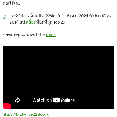
คุณได้เลย
live22slot สล็อต live22slot.fun 16 เม.ย. 2024 Seth คาสิโน
ออนไลน์
สล็อต
ที่ฮิตที่สุด Top 27
ขอขอบคุณมากwebsite
สล็อต
https://bit.ly/live22slot-fun