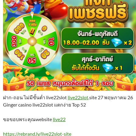
ฝาก-ถอน ไม่มีขั้นต่ำ live22slot
live22slot
.site 27 พฤษภาคม 26
Ginger casino live22slot แตกง่าย Top 52
ขอขอบพระคุณwebsite
live22
https://rebrand.ly/live22slot-site