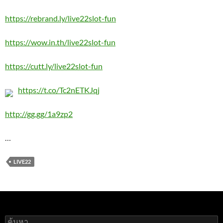
https://rebrand.ly/live22slot-fun
https://wow.in.th/live22slot-fun
https://cutt.ly/live22slot-fun
https://t.co/Tc2nETKJqj
http://gg.gg/1a9zp2
…
LIVE22
ค้นหา