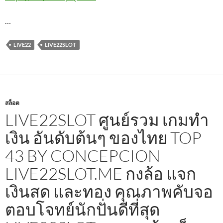
…
LIVE22
LIVE22SLOT
สล็อต
LIVE22SLOT ศูนย์รวม เกมทำ
เงิน อันดับต้นๆ ของไทย TOP
43 BY CONCEPCION
LIVE22SLOT.ME กงล้อ แจก
เงินสด และทอง คุณภาพคับจอ
ตอบโจทย์นักปั่นดีที่สุด