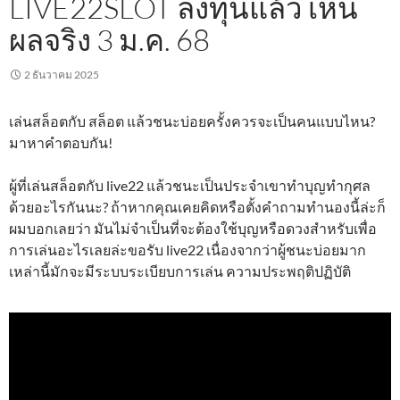
LIVE22SLOT ลงทุนแล้ว เห็น
ผลจริง 3 ม.ค. 68
2 ธันวาคม 2025
เล่นสล็อตกับ สล็อต แล้วชนะบ่อยครั้งควรจะเป็นคนแบบไหน?
มาหาคำตอบกัน!
ผู้ที่เล่นสล็อตกับ live22 แล้วชนะเป็นประจำเขาทำบุญทำกุศล
ด้วยอะไรกันนะ? ถ้าหากคุณเคยคิดหรือตั้งคำถามทำนองนี้ล่ะก็
ผมบอกเลยว่า มันไม่จำเป็นที่จะต้องใช้บุญหรือดวงสำหรับเพื่อ
การเล่นอะไรเลยล่ะขอรับ live22 เนื่องจากว่าผู้ชนะบ่อยมาก
เหล่านี้มักจะมีระบบระเบียบการเล่น ความประพฤติปฏิบัติ