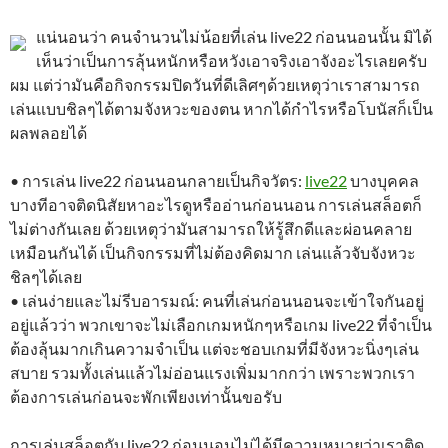
แน่นอนว่า คนจำนวนไม่น้อยที่เล่น live22 ก่อนนอนนั้น มิได้
เห็นว่าเป็นการลุ้นหนักหรือหวังเอาจริงเอาจังอะไรเลยครับ
ผม แต่ว่ามันคือกิจกรรมปิดวันที่ดีเลิศๆด้วยเหตุว่าเราสามารถ
เล่นแบบชิลๆได้ตามจังหวะของตน หากได้กำไรหรือโบนัสก็เป็น
ผลพลอยได้
• การเล่น live22 ก่อนนอนกลายเป็นกิจวัตร:
live22
บางบุคคล
บางทีอาจติดนิสัยหาอะไรดูหรืออ่านก่อนนอน การเล่นสล็อตก็
ไม่ต่างกันเลย ด้วยเหตุว่ามันสามารถให้รู้สึกดีและผ่อนคลาย
เหมือนกันได้ เป็นกิจกรรมที่ไม่ต้องคิดมาก เล่นแล้วจับจังหวะ
ชิลๆได้เลย
• เล่นง่ายและไม่รีบอารมณ์: คนที่เล่นก่อนนอนจะเข้าใจกันอยู่
อยู่แล้วว่า พวกเขาจะไม่เลือกเกมหนักๆหรือเกม live22 ที่จำเป็น
ต้องลุ้นมากเกินความจำเป็น แต่จะชอบเกมที่มีจังหวะนิ่งๆเล่น
สบาย รวมทั้งเล่นแล้วไม่อ่อนแรงเพิ่มมากกว่า เพราะพวกเรา
ต้องการเล่นก่อนจะพักเพียงเท่านั้นขอรับ
การเล่นสล็อตกับ live22 ก่อนนอนไม่ได้มีความหมายว่าเราติด