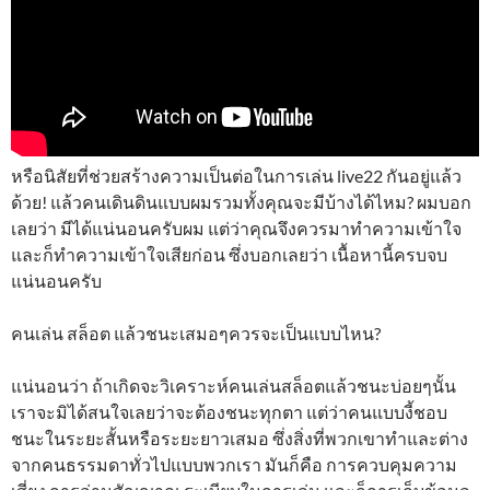
หรือนิสัยที่ช่วยสร้างความเป็นต่อในการเล่น live22 กันอยู่แล้ว
ด้วย! แล้วคนเดินดินแบบผมรวมทั้งคุณจะมีบ้างได้ไหม? ผมบอก
เลยว่า มีได้แน่นอนครับผม แต่ว่าคุณจึงควรมาทำความเข้าใจ
และก็ทำความเข้าใจเสียก่อน ซึ่งบอกเลยว่า เนื้อหานี้ครบจบ
แน่นอนครับ
คนเล่น สล็อต แล้วชนะเสมอๆควรจะเป็นแบบไหน?
แน่นอนว่า ถ้าเกิดจะวิเคราะห์คนเล่นสล็อตแล้วชนะบ่อยๆนั้น
เราจะมิได้สนใจเลยว่าจะต้องชนะทุกตา แต่ว่าคนแบบงี้ชอบ
ชนะในระยะสั้นหรือระยะยาวเสมอ ซึ่งสิ่งที่พวกเขาทำและต่าง
จากคนธรรมดาทั่วไปแบบพวกเรา มันก็คือ การควบคุมความ