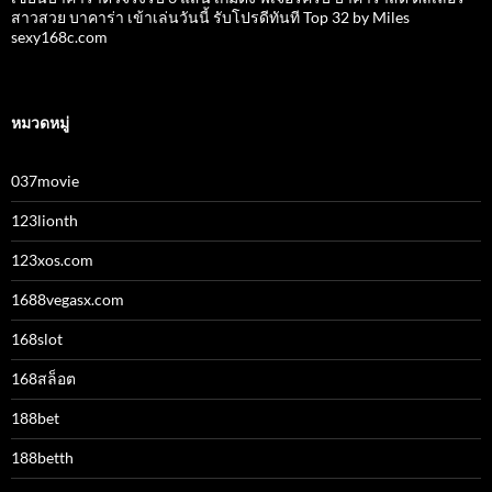
สาวสวย บาคาร่า เข้าเล่นวันนี้ รับโปรดีทันที Top 32 by Miles
sexy168c.com
หมวดหมู่
037movie
123lionth
123xos.com
1688vegasx.com
168slot
168สล็อต
188bet
188betth