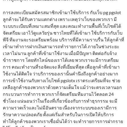
การลงทะเบียนสมัครสมาชิกเข้ามาใช้บริการ กับเว็บ pg pgslot
ลูกค้าจะได้รับความแตกต่าง เพราะเหตุว่าเว็บของพวกเรา มี
ระบบระเบียบที่เหมาะสมที่สุด และคณะทำงานพื้นที่เว็บไซต์ได้
จัดเตรียม เอาไว้ดูแลวัยรุ่น ชาวไทยที่ได้เข้ามา ใช้บริการกับเว็บ
พีจี ทีมงานจะรอเตรียมพร้อม บริการที่มีความราบรื่น ให้ลูกค้าที่
เข้ามาทำการฝากเงินสามารถทำรายการได้ ภายในช่วงระยะ
เวลาไม่นาน ลูกค้าที่เข้ามาใช้งาน เมื่อมีปัญหา ติดต่อกับจ้าง
ข้าราชการ โดยทักไลน์ของเราได้เลย พวกเราจะมีการเตรียม
การ คณะทำงานที่รอจัดแจง สิ่งที่เยี่ยมที่สุด เพื่อลูกค้าที่เข้ามา
ใช้งานได้ติดใจ ว่าบริการของเรานั้นคำนึงถึงลูกค้าอย่างมาก
การเข้าใช้งานกับทางเว็บไซต์ pgslotx เราตระเตรียมที่จะ ช่วย
เหลือลูกค้าของพวกเราด้วยความเต็มใจ แม้ว่าจะตรงเวลานอก
กระบวนการทำการ พวกเราก็จัดเตรียมทีมงานไว้ตลอด 24
ชั่วโมง แน่นอนว่าในเรื่องที่เกี่ยวข้องกับการทำธุรกรรม จะมี
ความรวดเร็วและไม่มีอันตราย เนื่องจากระบบของเรามีการ
รักษาความปลอดภัย ตั้งแต่เริ่มสำหรับในการเปิดให้บริการ
ทำให้ลูกค้าของพวกเราเชื่อมั่นได้ว่า จะทำรายการการฝากราย