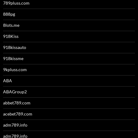
789pluss.com
888pg
8lots.me
918Kiss
918kissauto
918kissme
9kpluss.com
ABA
ABAGroup2
abbet789.com
acebet789.com
adm789.info
adm789.info