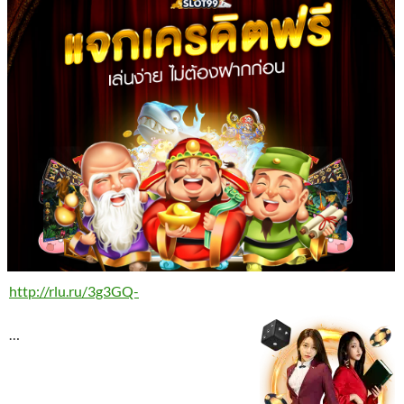
http://rlu.ru/3g3GQ-
…