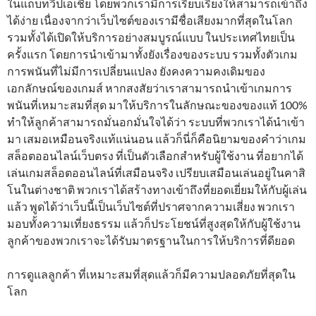
ในแถบทวีปเอเชีย โดยพวกเรามีการเรียบเรียงให้สามารถเข้าถึง
ได้ง่าย เนื่องจากว่าเว็บไซต์ของเรามีชื่อเสียงมากที่สุดในโลก
รวมทั้งได้เปิดให้บริการอย่างสมบูรณ์แบบ ในประเทศไทยเป็น
ครั้งแรก โดยการนำเข้ามาทั้งยังเรื่องของระบบ รวมทั้งตัวเกม
การพนันที่ไม่มีการเปลี่ยนแปลง ยังคงความคงเดิมของ
เอกลักษณ์ของเกมส์ หากสงสัยว่าเราสามารถนำเข้าเกมการ
พนันที่เหมาะสมที่สุด มาให้บริการในลักษณะของของแท้ 100%
ทำให้ลูกค้าสามารถมั่นอกมั่นใจได้ว่า ระบบที่พวกเราได้นำเข้า
มา เสมอเหมือนจริงแท้แน่นอน แล้วก็นี่ก็คือนิยามของคำว่าเกม
สล็อตออนไลน์เว็บตรง ที่เป็นตัวเลือกสำหรับผู้ใช้งาน ที่อยากได้
เล่นเกมสล็อตออนไลน์ที่เสมือนจริง เปรียบเสมือนเล่นอยู่ในคาสิ
โนในต่างชาติ พวกเราได้สร้างทางเข้าถึงที่ยอดเยี่ยมให้กับผู้เล่น
แล้ว พูดได้ว่าเว็บนี้เป็นเว็บไซต์ที่ปราศจากความเสี่ยง พวกเรา
มอบทั้งความเที่ยงธรรม แล้วก็ประโยชน์ที่สูงสุดให้กับผู้ใช้งาน
ลูกค้าของพวกเราจะได้รับมาตรฐานในการให้บริการที่ดียอด
การดูแลลูกค้า ที่เหมาะสมที่สุดแล้วก็มีความปลอดภัยที่สุดใน
โลก