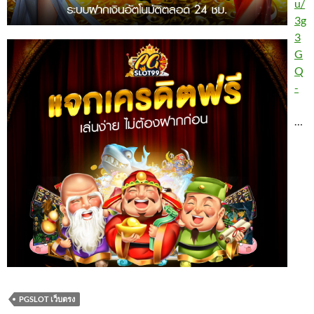
u/
3g
3
G
Q
-
…
PGSLOT เว็บตรง