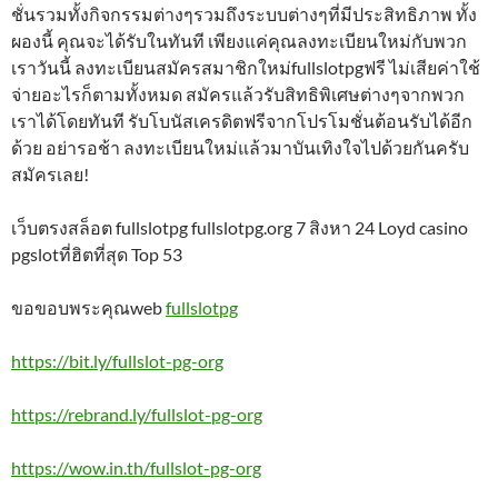
ชั่นรวมทั้งกิจกรรมต่างๆรวมถึงระบบต่างๆที่มีประสิทธิภาพ ทั้ง
ผองนี้ คุณจะได้รับในทันที เพียงแค่คุณลงทะเบียนใหม่กับพวก
เราวันนี้ ลงทะเบียนสมัครสมาชิกใหม่fullslotpgฟรี ไม่เสียค่าใช้
จ่ายอะไรก็ตามทั้งหมด สมัครแล้วรับสิทธิพิเศษต่างๆจากพวก
เราได้โดยทันที รับโบนัสเครดิตฟรีจากโปรโมชั่นต้อนรับได้อีก
ด้วย อย่ารอช้า ลงทะเบียนใหม่แล้วมาบันเทิงใจไปด้วยกันครับ
สมัครเลย!
เว็บตรงสล็อต fullslotpg fullslotpg.org 7 สิงหา 24 Loyd casino
pgslotที่ฮิตที่สุด Top 53
ขอขอบพระคุณweb
fullslotpg
https://bit.ly/fullslot-pg-org
https://rebrand.ly/fullslot-pg-org
https://wow.in.th/fullslot-pg-org