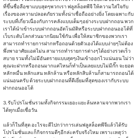
ที่ขึ้นชื่อลือชาแบบสุดๆพวกเรา ฟลูสล็อตพีจี ให้ความใส่ใจกับ
เรื่องของความปลอดภัยรวมทั้งน่าเชื่อถืออย่างยิ่ง โดยเฉพาะกับ
ระบบที่เกี่ยวเนื่องกับการคลังแบบเต็มๆอย่างระบบฝากถอน พวก
เราได้นำเข้าระบบฝากถอนอัตโนมัติหรือระบบฝากถอนออโต้ที่
เว็บระดับโลกส่วนมากนิยมใช้กัน เพื่อให้สมาชิกของพวกเรา
สามารถทำรายการฝากหรือถอนด้วยตัวเองได้แบบง่ายๆไม่ต้อง
พึ่งพาอาศัยแอดไม่น สามารถทำรายการต่างๆได้อย่างรวดเร็ว
สบาย รวมทั้งไม่มีอันตรายแบบสุดๆเงินเข้าออกไวแน่นอน ไม่ว่า
คุณจะฝากหรือถอนมากแค่ไหนก็ทำเป็นเลยแบบไม่มีกั๊ก จะยอด
หลักหมื่น หลักแสน หลักล้าน หรือหลักสิบล้านก็สามารถถอนได้
แน่นอนครับ ด้วยระบบฝากถอนที่ดีเยี่ยมที่สุดของเรากับระบบ
ฝากถอนออโต้
3. รับโปรโมชั่นรวมทั้งกิจกรรมเยอะแยะล้นหลามจากพวกเรา
ได้ทุกเมื่อเชื่อวัน
แล้วก็ในที่สุด อะไรจะดีไปกว่าการเล่นฟลูสล็อตพีจีแล้วได้รับ
โปรโมชั่นและก็กิจกรรมดีๆอีกล่ะครับจริงไหม เพราะเหตุว่า