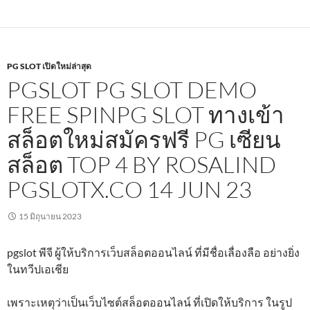
PG SLOT เปิดใหม่ล่าสุด
PGSLOT PG SLOT DEMO
FREE SPINPG SLOT ทางเข้า
สล็อตใหม่สมัครฟรี PG เซียน
สล็อต TOP 4 BY ROSALIND
PGSLOTX.CO 14 JUN 23
15 มิถุนายน 2023
pgslot พีจี ผู้ให้บริการเว็บสล็อตออนไลน์ ที่มีชื่อเลื่องลือ อย่างยิ่ง
ในทวีปเอเชีย
เพราะเหตุว่าเป็นเว็บไซต์สล็อตออนไลน์ ที่เปิดให้บริการ ในรูป