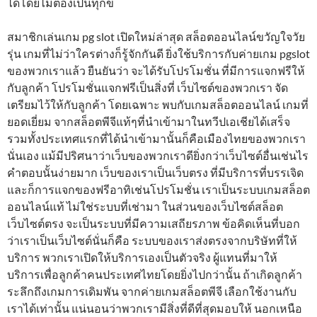
ได้โดยไม่ต้องเป็นทุกข์
สมาชิกเล่นเกม pg slot เปิดใหม่ล่าสุด สล็อตออนไลน์ขวัญใจวัย
รุ่น เกมที่ไม่ว่าใครต่างก็รู้จักกันดี ยิ่งใช้บริการกับค่ายเกม pgslot
ของพวกเราแล้ว ยืนยันว่า จะได้รับโปรโมชั่น ที่มีการแจกฟรีให้
กับลูกค้า โปรโมชั่นแจกฟรีเป็นสิ่งที่ เว็บไซต์ของพวกเรา จัด
เตรียมไว้ให้กับลูกค้า โดยเฉพาะ พบกับเกมสล็อตออนไลน์ เกมที่
ยอดเยี่ยม จากสล็อตพีจีแท้ๆที่นำเข้ามาในทวีปเอเชียได้เสร็จ
รวมทั้งประเทศแรกที่ได้นำเข้ามานั้นก็คือเมืองไทยของพวกเรา
นั่นเอง แม้มีปริศนาว่าเว็บของพวกเราดียิ่งกว่าเว็บไซต์อื่นเช่นไร
คำตอบนั้นง่ายมาก เว็บของเราเป็นเว็บตรง ที่มีบริการที่บรรเจิด
และก็การแจกของฟรีอาทิเช่นโปรโมชั่น เราเป็นระบบเกมสล็อต
ออนไลน์แท้ ไม่ใช่ระบบที่เช่ามา ในส่วนของเว็บไซต์สล็อต
เว็บไซต์ตรง จะเป็นระบบที่มีความเสถียรภาพ ข้อคิดเห็นที่บอก
ว่าเราเป็นเว็บไซต์นั่นก็คือ ระบบของเราส่งตรงจากบริษัทที่ให้
บริการ พวกเราเปิดให้บริการเองเป็นตัวจริง ผู้แทนที่มาให้
บริการเพื่อลูกค้าคนประเทศไทยโดยยิ่งไปกว่านั้น ถ้าเกิดลูกค้า
ระลึกถึงเกมการเดิมพัน จากค่ายเกมสล็อตพีจี เลือกใช้งานกับ
เราได้เท่านั้น แน่นอนว่าพวกเรามีสิ่งที่ดีที่สุดมอบให้ นอกเหนือ