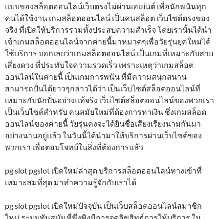
แบบของสล็อตออนไลน์เว็บตรงไม่ผ่านเอเย่นต์ เพื่อนักพนันทุก
คนได้ใช้งาน เกมสล็อตออนไลน์ เป็นคนสล็อต เว็บไซต์ตรงของ
จริง ที่เปิดให้บริการรวมทั้งประสบความสำเร็จ โดยเรานั้นได้นำ
เข้าเกมสล็อตออนไลน์จากค่ายนี้มาหมาดๆเพื่อวัยรุ่นยุคใหม่ได้
ใช้บริการ บอกเลยว่าเกมสล็อตออนไลน์ เป็นเกมที่เหมาะกับสาย
เสี่ยงดวง ที่ประทับใจความรวดเร็ว เพราะเหตุว่าเกมสล็อต
ออนไลน์ในค่ายนี้ เป็นเกมการพนัน ที่มีความสนุกสนาน
สามารถปั่นได้ยาวๆกล่าวได้ว่า เป็นเว็บไซต์สล็อตออนไลน์ที่
เหมาะกับนักปั่นอย่างแท้จริง เว็บไซต์สล็อตออนไลน์ของพวกเรา
เป็นเว็บไซต์สำหรับ คนสมัยใหม่ที่ต้องการหาเงิน ซึ่งเกมสล็อต
ออนไลน์ของค่ายนี้ วัยรุ่นคงจะได้ยินชื่อเสียงเรียงนามกันมา
อย่างนานอยู่แล้ว ในวันนี้ได้นำมาให้บริการผ่านเว็บไซต์ของ
พวกเรา เพื่อตอบโจทย์ในสิ่งที่ต้องการแล้ว
pg slot pgslot เปิดใหม่ล่าสุด บริการสล็อตออนไลน์ทางเข้าที่
เหมาะสมที่สุด มาทำความรู้จักกับเราได้
pg slot pgslot เปิดใหม่ปัจจุบัน เป็นเว็บสล็อตออนไลน์สมาชิก
ใหม่ ระบบทันสมัย ที่พึ่งพิงมีการจดลิขสิทธ์การให้บริการ ใน