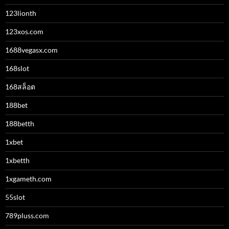
123lionth
123xos.com
1688vegasx.com
168slot
168สล็อต
188bet
188betth
1xbet
1xbetth
1xgameth.com
55slot
789pluss.com