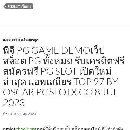
PGSLOT เว็บตรง
PG SLOT เปิดใหม่ล่าสุด
พีจี PG GAME DEMOเว็บ
สล็อต PG ทั้งหมด รับเครดิตฟรี
สมัครฟรี PG SLOT เปิดใหม่
ล่าสุด แอพเสถียร TOP 97 BY
OSCAR PGSLOTX.CO 8 JUL
2023
13 กรกฎาคม 2023
pgslot
theolc.org
pg ผู้ให้บริการเว็บสล็อตออนไลน์ ที่โด่งดังดัง