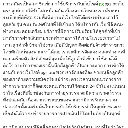
การสมัครเป็นสมาชิกเข้ามาใช้บริการ กับเว็บไซต์
pg
pgslot เว็บ
ตรง ลูกค้าจะได้รับไม่เหมือนกัน เนื่องจากเว็บของเรา มีระบบ
ระเบียบที่ดีที่สุด รวมทั้งทีมงานที่เว็บไซต์ได้ตระเตรียม เอาไว้
ดูแลวัยรุ่น คนประเทศไทยที่ได้เข้ามา ใช้บริการกับเว็บ พีจี คณะ
ทำงานจะคอยเตรียม บริการที่มีความเรียบร้อย ให้ลูกค้าที่เข้า
มาทำการฝากเงินสามารถทำรายการได้ ภายในระยะเวลาไม่
นาน ลูกค้าที่เข้ามาใช้งาน เมื่อมีปัญหา ติดต่อกับจ้างข้าราชการ
โดยทักไลน์ของพวกเราได้เลย เราจะมีการจัดแจง คณะทำงานที่
คอยเตรียมตัว สิ่งที่เยี่ยมที่สุด เพื่อให้ลูกค้าที่เข้ามาใช้งานได้
ติดใจ ว่าบริการของเรานั้นนึกถึงลูกค้าเป็นอย่างมาก การเข้าใช้
งานกับทางเว็บไซต์ pgslotx พวกเราจัดแจงที่จะ ช่วยเหลือลูกค้า
ของเราด้วยความสมัครใจ แม้ว่าจะตรงเวลานอกแนวทางการ
ทำการ พวกเราก็จัดแจงคณะทำงานไว้ตลอด 24 ชั่วโมง แน่นอน
ว่าในเรื่องที่เกี่ยวข้องกับการทำธุรกรรม จะมีความรวดเร็วรวม
ทั้งปลอดภัย เนื่องจากว่าระบบของพวกเรามีการรักษาความ
ปลอดภัย ตั้งแต่เริ่มต้นในการเปิดให้บริการ ทำให้ลูกค้าของเรา
เชื่อมั่นได้ว่า จะทำรายการการฝากเงินได้โดยไม่ต้องเป็นทุกข์
สมาชิกเล่นเกม พีจี สล็อตออนไลน์ขวัญใจวัยรุ่น เกมที่ไม่ว่าใคร