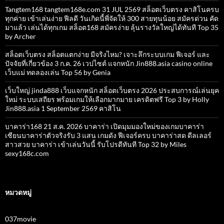
Tangtem168 tangtem168e.com 31 JUL 2569 สล็อตเว็บตรง คาสิโนครบ
ทุกค่าย เข้าเล่นง่าย ฟีลดี วันเกิดนี้พี่จัดให้ 300 สายทุนน้อย สมัครด่วน คัด
มาแล้ว เล่นได้ทุกเกม สล็อต168 สมัครง่าย ลุ้นรางวัลใหญ่ได้ทันที Top 35
by Archer
สล็อตเว็บตรง สล็อตแตกง่าย มีจริงไหม? เจาะลึกระบบเกม ฟีเจอร์ และ
ปัจจัยที่เกี่ยวข้อง 3 ก.ค. 26 เวปไซต์ แจกหนัก Jin888.asia casino online
เว็บแม่ ทดลองเล่น Top 56 by Genia
เว็บใหญ่ jinda888 เว็บแจกหนัก สล็อตเว็บตรง 2026 ประสบการณ์เล่นยุค
ใหม่ ระบบเสถียร พร้อมเกมให้เลือกมากมาย เครดิตฟรี Top 3 by Holly
Jin888.asia 1 September 2569 คาสิโน
บาคาร่า168 21 ส.ค. 2026 บาคาร่า เปิดมุมมองใหม่ของเกมบาคาร่า
เซียนบาคาร่าตัวจริงรับ 3 แสน เกมดัง ฟีเจอร์ครบ บาคาร่าสด ดีลเลอร์
สาวสวย บาคาร่า เข้าเล่นวันนี้ รับโปรดีทันที Top 32 by Miles
sexy168c.com
หมวดหมู่
037movie