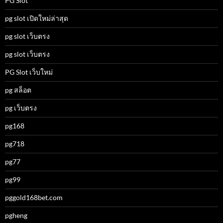
PG Slot
pg slot เปิดใหม่ล่าสุด
pg slot เว็บตรง
pg slot เว็บตรง
PG Slot เว็บใหม่
pg สล็อต
pg เว็บตรง
pg168
pg718
pg77
pg99
pggold168bet.com
pgheng