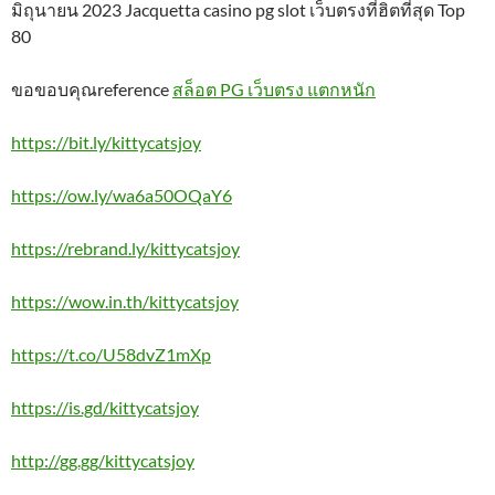
มิถุนายน 2023 Jacquetta casino pg slot เว็บตรงที่ฮิตที่สุด Top
80
ขอขอบคุณreference
สล็อต PG เว็บตรง แตกหนัก
https://bit.ly/kittycatsjoy
https://ow.ly/wa6a50OQaY6
https://rebrand.ly/kittycatsjoy
https://wow.in.th/kittycatsjoy
https://t.co/U58dvZ1mXp
https://is.gd/kittycatsjoy
http://gg.gg/kittycatsjoy