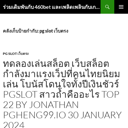
ค้นหา
ร่วมเดิมพันกับ 460bet และเพลิดเพลินกับเกมส์คาสิโนออนไลน์ เกมที่ทุกคนคุ้นเคย velenceibiennale
ข้าม
เมนูหลัก
ไป
ยัง
เนื้อหา
คลังเก็บป้ายกำกับ: pg slot เว็บตรง
PG SLOT เว็บตรง
ทดลองเล่นสล็อต เว็บสล็อต
กำลังมาแรงเว็ปที่คนไทยนิยม
เล่น โบนัสโดนใจทั้งปีเงินชัวร์
PGSLOT สาวถ้ำคืออะไร TOP
22 BY JONATHAN
PGHENG99.IO 30 JANUARY
2024