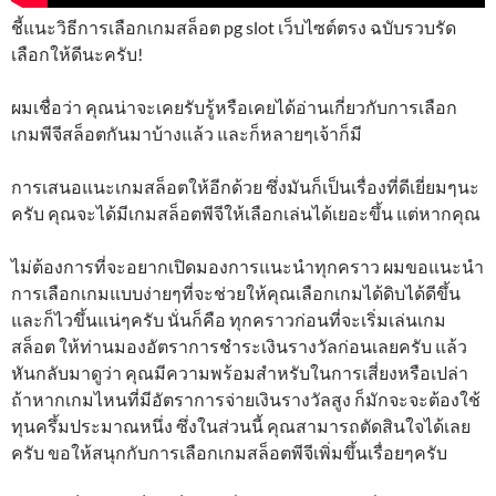
ชี้แนะวิธีการเลือกเกมสล็อต pg slot เว็บไซต์ตรง ฉบับรวบรัด
เลือกให้ดีนะครับ!
ผมเชื่อว่า คุณน่าจะเคยรับรู้หรือเคยได้อ่านเกี่ยวกับการเลือก
เกมพีจีสล็อตกันมาบ้างแล้ว และก็หลายๆเจ้าก็มี
การเสนอแนะเกมสล็อตให้อีกด้วย ซึ่งมันก็เป็นเรื่องที่ดีเยี่ยมๆนะ
ครับ คุณจะได้มีเกมสล็อตพีจีให้เลือกเล่นได้เยอะขึ้น แต่หากคุณ
ไม่ต้องการที่จะอยากเปิดมองการแนะนำทุกคราว ผมขอแนะนำ
การเลือกเกมแบบง่ายๆที่จะช่วยให้คุณเลือกเกมได้ดิบได้ดีขึ้น
และก็ไวขึ้นแน่ๆครับ นั่นก็คือ ทุกคราวก่อนที่จะเริ่มเล่นเกม
สล็อต ให้ท่านมองอัตราการชำระเงินรางวัลก่อนเลยครับ แล้ว
หันกลับมาดูว่า คุณมีความพร้อมสำหรับในการเสี่ยงหรือเปล่า
ถ้าหากเกมไหนที่มีอัตราการจ่ายเงินรางวัลสูง ก็มักจะจะต้องใช้
ทุนครึ้มประมาณหนึ่ง ซึ่งในส่วนนี้ คุณสามารถตัดสินใจได้เลย
ครับ ขอให้สนุกกับการเลือกเกมสล็อตพีจีเพิ่มขึ้นเรื่อยๆครับ