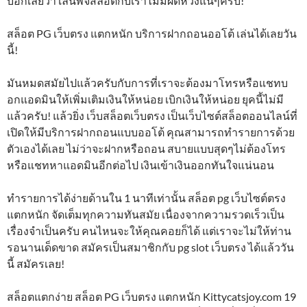
บอกเลยว่า เล่นพีจีสล็อตกับเราไม่มีผิดหวังแน่ๆครับ!
สล็อต PG เว็บตรง แตกหนัก บริการฝากถอนออโต้ เล่นได้เลยวัน
นี้!
มันหมดสมัยไปแล้วครับกับการที่เราจะต้องมาโทรหรือแชทบ
อกแอดมินให้เพิ่มเติมเงินให้หน่อย เบิกเงินให้หน่อย ยุคนี้ไม่มี
แล้วครับ! แล้วยิ่ง เว็บสล็อตเว็บตรง เป็นเว็บไซต์สล็อตออนไลน์ที่
เปิดให้มีบริการฝากถอนแบบออโต้ คุณสามารถทำรายการด้วย
ตัวเองได้เลย ไม่ว่าจะฝากหรือถอน สบายแบบสุดๆไม่ต้องโทร
หรือแชทหาแอดมินอีกต่อไป เงินเข้าเงินออกทันใจแน่นอน
ทำรายการได้ง่ายด้านใน 1 นาทีเท่านั้น สล็อต pg เว็บไซต์ตรง
แตกหนัก จัดเต็มทุกความทันสมัย เนื่องจากความรวดเร็วเป็น
เรื่องจำเป็นครับ คนไหนจะให้คุณคอยก็ได้ แต่เราจะไม่ให้ท่าน
รอนานเด็ดขาด สมัครเป็นสมาชิกกับ pg slot เว็บตรง ได้แล้ววัน
นี้ สมัครเลย!
สล็อตแตกง่าย สล็อต PG เว็บตรง แตกหนัก Kittycatsjoy.com 19