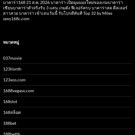
บาคาร่า168 21 ส.ค. 2026 บาคาร่า เปิดมุมมองใหม่ของเกมบาคาร่า
เซียนบาคาร่าตัวจริงรับ 3 แสน เกมดัง ฟีเจอร์ครบ บาคาร่าสด ดีลเลอร์
สาวสวย บาคาร่า เข้าเล่นวันนี้ รับโปรดีทันที Top 32 by Miles
sexy168c.com
หมวดหมู่
037movie
123lionth
123xos.com
1688vegasx.com
168slot
168สล็อต
188bet
188betth