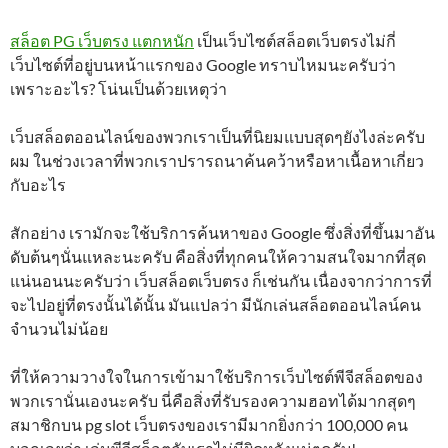
สล็อต PG เว็บตรง แตกหนัก
เป็นเว็บไซต์สล็อตเว็บตรงไม่กี่
เว็บไซต์ที่อยู่บนหน้าแรกของ Google ทราบไหมนะครับว่า
เพราะอะไร? โน่นเป็นด้วยเหตุว่า
เว็บสล็อตออนไลน์ของพวกเราเป็นที่นิยมแบบสุดๆยังไงล่ะครับ
ผม ในช่วงเวลาที่พวกเราปรารถนาค้นคว้าหรือหาเนื้อหาเกี่ยว
กับอะไร
สักอย่าง เรามักจะใช้บริการค้นหาของ Google ซึ่งสิ่งที่ขึ้นมาอัน
ดับต้นๆนั่นแหละนะครับ คือสิ่งที่ทุกคนให้ความสนใจมากที่สุด
แน่นอนนะครับว่า เว็บสล็อตเว็บตรง ก็เช่นกัน เนื่องจากว่าการที่
จะไปอยู่ที่ตรงนั้นได้นั้น มันแปลว่า มีนักเล่นสล็อตออนไลน์คน
จำนวนไม่น้อย
ที่ให้ความวางใจในการเข้ามาใช้บริการเว็บไซต์พีจีสล็อตของ
พวกเรานั่นเองนะครับ นี่คือสิ่งที่รับรองความฮอทได้มากสุดๆ
สมาชิกบน pg slot เว็บตรงของเรามีมากยิ่งกว่า 100,000 คน