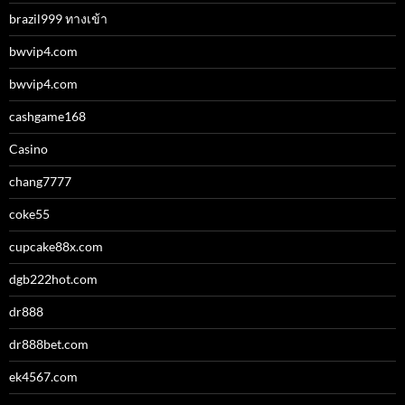
brazil999 ทางเข้า
bwvip4.com
bwvip4.com
cashgame168
Casino
chang7777
coke55
cupcake88x.com
dgb222hot.com
dr888
dr888bet.com
ek4567.com