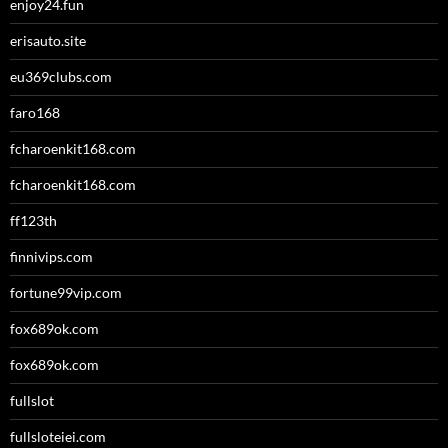
enjoy24.fun
erisauto.site
eu369clubs.com
faro168
fcharoenkit168.com
fcharoenkit168.com
ff123th
finnivips.com
fortune99vip.com
fox689ok.com
fox689ok.com
fullslot
fullsloteiei.com