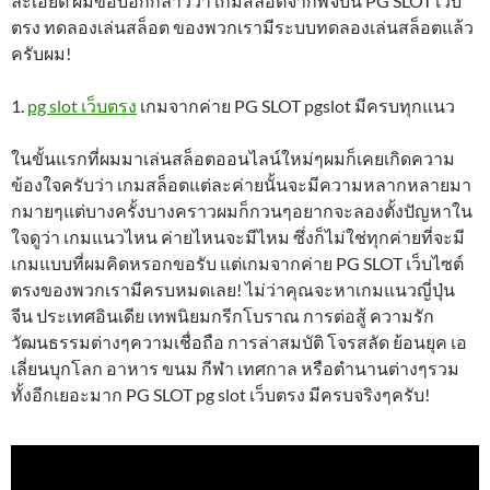
ละเอียด ผมขอบอกกล่าวว่า เกมสล็อตจากพีจีบน PG SLOT เว็บ
ตรง ทดลองเล่นสล็อต ของพวกเรามีระบบทดลองเล่นสล็อตแล้ว
ครับผม!
1.
pg slot เว็บตรง
เกมจากค่าย PG SLOT pgslot มีครบทุกแนว
ในขั้นแรกที่ผมมาเล่นสล็อตออนไลน์ใหม่ๆผมก็เคยเกิดความ
ข้องใจครับว่า เกมสล็อตแต่ละค่ายนั้นจะมีความหลากหลายมา
กมายๆแต่บางครั้งบางคราวผมก็กวนๆอยากจะลองตั้งปัญหาใน
ใจดูว่า เกมแนวไหน ค่ายไหนจะมีไหม ซึ่งก็ไม่ใช่ทุกค่ายที่จะมี
เกมแบบที่ผมคิดหรอกขอรับ แต่เกมจากค่าย PG SLOT เว็บไซต์
ตรงของพวกเรามีครบหมดเลย! ไม่ว่าคุณจะหาเกมแนวญี่ปุ่น
จีน ประเทศอินเดีย เทพนิยมกรีกโบราณ การต่อสู้ ความรัก
วัฒนธรรมต่างๆความเชื่อถือ การล่าสมบัติ โจรสลัด ย้อนยุค เอ
เลี่ยนบุกโลก อาหาร ขนม กีฬา เทศกาล หรือตำนานต่างๆรวม
ทั้งอีกเยอะมาก PG SLOT pg slot เว็บตรง มีครบจริงๆครับ!