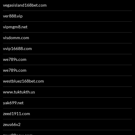
vegasisland168bet.com
ver888.vip
vipmgm8.net
visdomm.com
vvip16688.com
we789s.com
we789s.com
westbluez168bet.com
www.tuktukth.us
yak699.net
zeed1911.com
zeus66v2