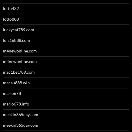
lotto432
lotto888
luckycat789.com
luis16888.com
m4newonline.com
m4newonline.com
mac1bet789.com
macau888.win
mario678
mario678.info
meekin365day.com
meekin365day.com