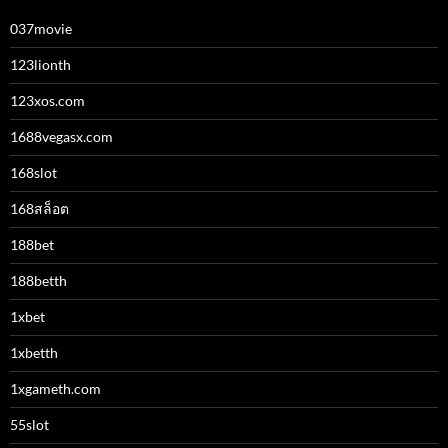
037movie
123lionth
123xos.com
1688vegasx.com
168slot
168สล็อต
188bet
188betth
1xbet
1xbetth
1xgameth.com
55slot