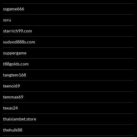
ssgame666
ssru
starrich99.com
sudyod888s.com
suppergame
t88golds.com
tangtem168
teenoi69
temmax69
texas24
thaisiambet.store
thehulk88