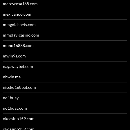
mercyrosa168.com
mexicanoo.com
mmgoldsbets.com
mmplay-casino.com
mono16888.com
mwin9s.com
nagawaybet.com
nbwin.me
niseko168bet.com
no1huay
no1huay.com
okcasino159.com
okcasino159.com