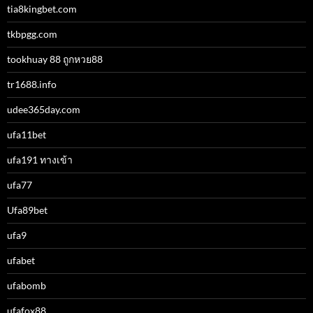
tia8kingbet.com
tkbpgg.com
tookhuay 88 ถูกหวย88
tr1688.info
udee365day.com
ufa11bet
ufa191 ทางเข้า
ufa77
Ufa89bet
ufa9
ufabet
ufabomb
ufafox88