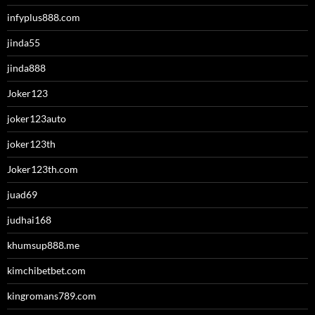
infyplus888.com
jinda55
jinda888
Joker123
joker123auto
joker123th
Joker123th.com
juad69
judhai168
khumsup888.me
kimchibetbet.com
kingromans789.com