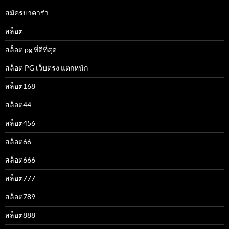
สมัครบาคาร่า
สล็อต
สล็อต pg ที่ดีที่สุด
สล็อต PG เว็บตรง แตกหนัก
สล็อต168
สล็อต44
สล็อต456
สล็อต66
สล็อต666
สล็อต777
สล็อต789
สล็อต888