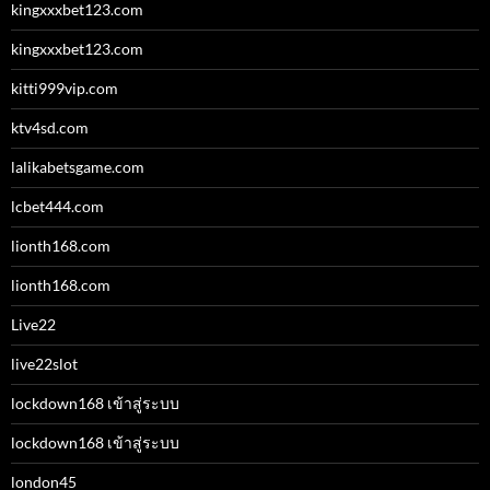
kingxxxbet123.com
kingxxxbet123.com
kitti999vip.com
ktv4sd.com
lalikabetsgame.com
lcbet444.com
lionth168.com
lionth168.com
Live22
live22slot
lockdown168 เข้าสู่ระบบ
lockdown168 เข้าสู่ระบบ
london45