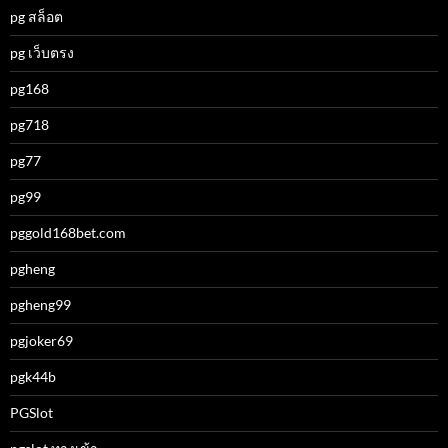
pg สล็อต
pg เว็บตรง
pg168
pg718
pg77
pg99
pggold168bet.com
pgheng
pgheng99
pgjoker69
pgk44b
PGSlot