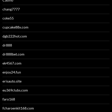
Casino
chang7777
coke55
cupcake88x.com
dgb222hot.com
dr888
dr888bet.com
ek4567.com
enjoy24.fun
erisauto.site
eu369clubs.com
faro168
fcharoenkit168.com