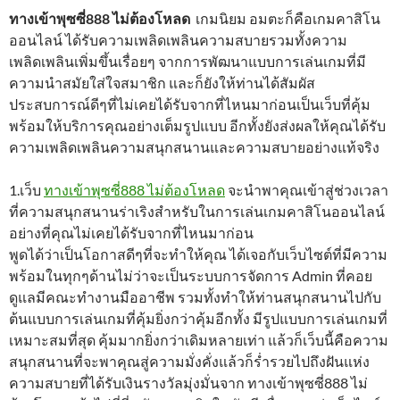
ทางเข้าพุซซี่888 ไม่ต้องโหลด
เกมนิยม อมตะก็คือเกมคาสิโน
ออนไลน์ ได้รับความเพลิดเพลินความสบายรวมทั้งความ
เพลิดเพลินเพิ่มขึ้นเรื่อยๆ จากการพัฒนาแบบการเล่นเกมที่มี
ความนำสมัยใส่ใจสมาชิก และก็ยังให้ท่านได้สัมผัส
ประสบการณ์ดีๆที่ไม่เคยได้รับจากที่ไหนมาก่อนเป็นเว็บที่คุ้ม
พร้อมให้บริการคุณอย่างเต็มรูปแบบ อีกทั้งยังส่งผลให้คุณได้รับ
ความเพลิดเพลินความสนุกสนานและความสบายอย่างแท้จริง
1.เว็บ
ทางเข้าพุซซี่888 ไม่ต้องโหลด
จะนำพาคุณเข้าสู่ช่วงเวลา
ที่ความสนุกสนานร่าเริงสำหรับในการเล่นเกมคาสิโนออนไลน์
อย่างที่คุณไม่เคยได้รับจากที่ไหนมาก่อน
พูดได้ว่าเป็นโอกาสดีๆที่จะทำให้คุณ ได้เจอกับเว็บไซต์ที่มีความ
พร้อมในทุกๆด้านไม่ว่าจะเป็นระบบการจัดการ Admin ที่คอย
ดูแลมีคณะทำงานมืออาชีพ รวมทั้งทำให้ท่านสนุกสนานไปกับ
ต้นแบบการเล่นเกมที่คุ้มยิ่งกว่าคุ้มอีกทั้ง มีรูปแบบการเล่นเกมที่
เหมาะสมที่สุด คุ้มมากยิ่งกว่าเดิมหลายเท่า แล้วก็เว็บนี้คือความ
สนุกสนานที่จะพาคุณสู่ความมั่งคั่งแล้วก็ร่ำรวยไปถึงฝันแห่ง
ความสบายที่ได้รับเงินรางวัลมุ่งมั่นจาก ทางเข้าพุซซี่888 ไม่