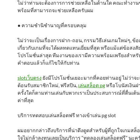
ไม่ว่าท่านจะต้องการการช่วยเหลือในด้านใด คณะทำงาน
พร้อมที่สามารถจะช่วยเหลือครับผม
● ความชำนิชำนาญที่ครอบคลุม
ไม่ว่าจะเป็นเรื่องการฝาก-ถอน, กรรมวิธีเล่นเกมใหม่ๆ, ข
เกี่ยวกับเกมที่จะได้ผลทดแทนเยี่ยมที่สุด หรือแม้แต่ข้อสงสัย
โปรโมชั่นล่าสุด ทีมงานของเรามีความพร้อมเพรียงสำหร
คำตอบแล้วก็แก้ไขให้กับท่าน
slotเว็บตรง
ยังมีโปรโมชั่นเยอะมากที่คอยท่านอยู่ ไม่ว่าจะ
ต้อนรับสมาชิกใหม่, ฟรีสปิน,
เล่นสล็อต pg
หรือโบนัสเงินฝ
ครั้งใดก็ตามท่านเล่นกับพวกเราเป็นประสบการณ์ที่ตื่นเต้นร
ค่าที่สุด
บริการทดสอบเล่นสล็อตฟรี ทางเข้าเล่น pg slot
ผมอยากกล่าวถึงบริการที่น่าดึงดูดสำหรับผู้ที่ถูกใจเกมสล็อ
ใจไม่กล้าลงทุนเลยเป็นบริการ “ทดลองเล่นสล็อตฟรี” นะครั