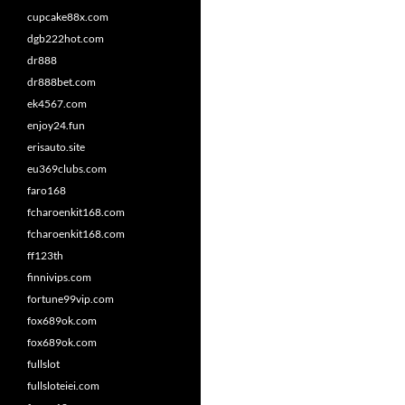
cupcake88x.com
dgb222hot.com
dr888
dr888bet.com
ek4567.com
enjoy24.fun
erisauto.site
eu369clubs.com
faro168
fcharoenkit168.com
fcharoenkit168.com
ff123th
finnivips.com
fortune99vip.com
fox689ok.com
fox689ok.com
fullslot
fullsloteiei.com