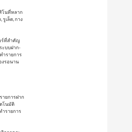
ิโนที่หลาก
รูเล็ต, กาง
ร์ที่สำคัญ
นระบบฝาก-
ารถทำรายการ
ต้องรอนาน
ทำรายการฝาก
ตโนมัติ
ารทำรายการ