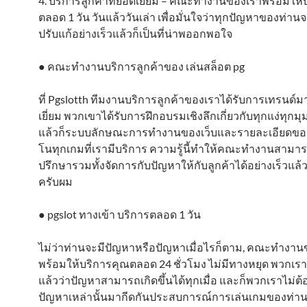
4. บริการลูกค้าที่ยอดเยี่ยม – คณะทำงานของเราพร้อมให้
ตลอด 1 วัน วันแล้ววันเล่า เพื่อมั่นใจว่าทุกปัญหาของท่าน
ปรับแก้อย่างเร็วแล้วก็เป็นที่น่าพออกพอใจ
● คณะทำงานบริการลูกค้าของ เล่นสล็อต pg
ที่ Pgslotth ทีมงานบริการลูกค้าของเราได้รับการเทรนด์
เยี่ยม พวกเขาได้รับการฝึกอบรมเชิงลึกเกี่ยวกับทุกแง่ทุกมุ
แล้วก็ระบบลักษณะการทำงานของเว็บและรายละเอียดขอ
โนทุกเกมที่เรามีบริการ ความรู้นี้ทำให้คณะทำงานสามา
ปรึกษารวมทั้งจัดการกับปัญหาให้กับลูกค้าได้อย่างเร็วแล้ว
ครับผม
● pgslot ทางเข้า บริการตลอด 1 วัน
ไม่ว่าท่านจะมีปัญหาหรือปัญหาเมื่อไรก็ตาม, คณะทำงา
พร้อมให้บริการคุณตลอด 24 ชั่วโมง ไม่มีทางหยุด พวกเรารู้
แล้วว่าปัญหาสามารถเกิดขึ้นได้ทุกเมื่อ และก็พวกเราไม่ต้
ปัญหาเหล่านั้นมากีดกันประสบการณ์การเล่นเกมของท่าน ด