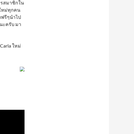
ัครสมาชิกใน
นใหม่ทุกคน
ิตฟรีๆนำไป
ๆนะครับ มา
 Carla ใหม่