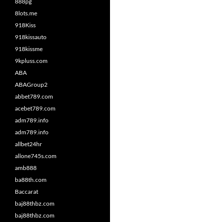
888pg
8lots.me
918Kiss
918kissauto
918kissme
9kpluss.com
ABA
ABAGroup2
abbet789.com
acebet789.com
adm789.info
adm789.info
allbet24hr
allone745s.com
amb888
ba88th.com
Baccarat
baj88thbz.com
baj88thbz.com