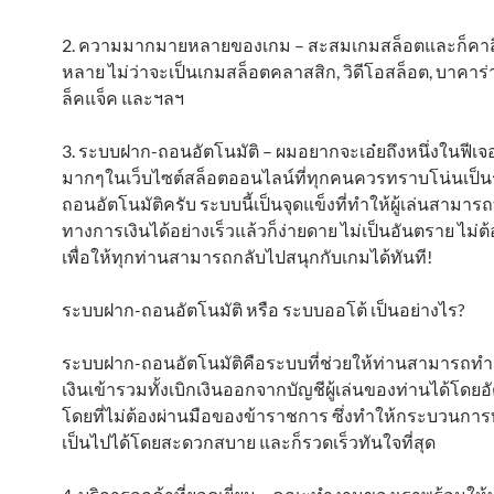
2. ความมากมายหลายของเกม – สะสมเกมสล็อตและก็คาส
หลาย ไม่ว่าจะเป็นเกมสล็อตคลาสสิก, วิดีโอสล็อต, บาคาร่า, 
ล็คแจ็ค และฯลฯ
3. ระบบฝาก-ถอนอัตโนมัติ – ผมอยากจะเอ๋ยถึงหนึ่งในฟีเจอ
มากๆในเว็บไซต์สล็อตออนไลน์ที่ทุกคนควรทราบโน่นเป็
ถอนอัตโนมัติครับ ระบบนี้เป็นจุดแข็งที่ทำให้ผู้เล่นสาม
ทางการเงินได้อย่างเร็วแล้วก็ง่ายดาย ไม่เป็นอันตราย ไม่
เพื่อให้ทุกท่านสามารถกลับไปสนุกกับเกมได้ทันที!
ระบบฝาก-ถอนอัตโนมัติ หรือ ระบบออโต้ เป็นอย่างไร?
ระบบฝาก-ถอนอัตโนมัติคือระบบที่ช่วยให้ท่านสามารถ
เงินเข้ารวมทั้งเบิกเงินออกจากบัญชีผู้เล่นของท่านได้โดยอั
โดยที่ไม่ต้องผ่านมือของข้าราชการ ซึ่งทำให้กระบวนก
เป็นไปได้โดยสะดวกสบาย และก็รวดเร็วทันใจที่สุด