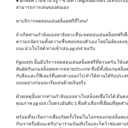
● ฝึกหัดความชำนาญ – ช่วยทำให้ผู้เล่นฝึกหัดรวมทั้งปรับ
สามารถการเล่นของตนเอง
หาบริการทดสอบเล่นสล็อตฟรีที่ไหน?
ถ้าเกิดท่านกำลังมองหาจังหวะที่จะทดสอบเล่นสล็อตฟรีเพ
ความถนัดรวมทั้งความชื่นชอบของตัวเอง โดยไม่ต้องลงท
แนะนำเว็บไซต์ ทางเข้าเล่น pg slot ขอรับ
Pgslotth นั้นมีบริการทดสอบเล่นสล็อตฟรีที่ครบครัน ให้แด
สัมผัสกับเกมสล็อตหลากหลายประเภท ซึ่งมีทั้งยังเกมสล็อ
กับธีมและก็ฟีเจอร์ที่แตกต่างออกไป ทำให้ท่านได้รับประ
แบบอย่างก่อนจะเริ่มเล่นด้วยเงินจริง
ด้วยเหตุนั้นหากท่านกำลังมองหาเว็บสล็อตเชื่อใจได้ มั่นคง 
คุณภาพ pg slot เว็บตรงอันดับ 1 คือตัวเลือกที่เยี่ยมที่สุดส
พร้อมที่จะเริ่มการเสี่ยงภัยครั้งใหม่ในโลกของเกมสล็อตแ
กับเราหรือยังนะครับ? มาร่วมบันเทิงใจและก็คว้าช่องทา