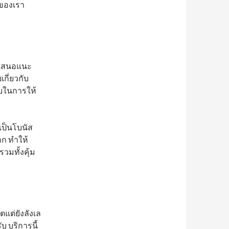
ของเรา
้อเสนอแนะ
เกี่ยวกับ
ับในการให้
เป็นโบนัส
าก ทำให้
วมทั้งคุ้ม
ตแต่ยังลังเล
บ บริการนี้