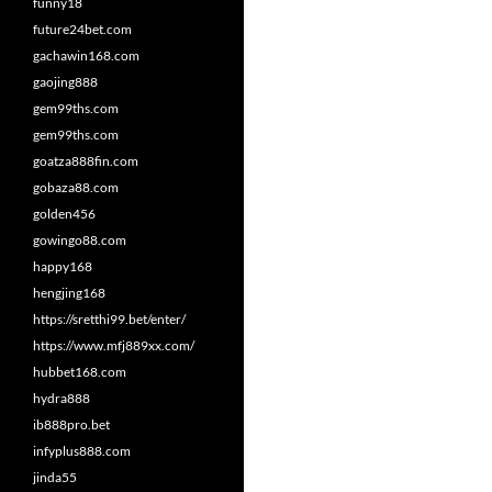
funny18
future24bet.com
gachawin168.com
gaojing888
gem99ths.com
gem99ths.com
goatza888fin.com
gobaza88.com
golden456
gowingo88.com
happy168
hengjing168
https://sretthi99.bet/enter/
https://www.mfj889xx.com/
hubbet168.com
hydra888
ib888pro.bet
infyplus888.com
jinda55