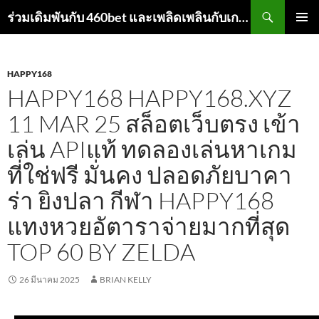
ค้นหา
ร่วมเดิมพันกับ 460bet และเพลิดเพลินกับเกมส์คาสิโนออนไลน์ เกมที่ทุกคนคุ้นเคย velenceibiennale
ข้าม
เมนูหลัก
ไป
ยัง
เนื้อหา
HAPPY168
HAPPY168 HAPPY168.XYZ
11 MAR 25 สล็อตเว็บตรง เข้า
เล่น APIแท้ ทดลองเล่นหาเกม
ที่ใช่ฟรี มั่นคง ปลอดภัยบาคา
ร่า ยิงปลา กีฬา HAPPY168
แทงหวยอัตาราจ่ายมากที่สุด
TOP 60 BY ZELDA
26 มีนาคม 2025
BRIAN KELLY