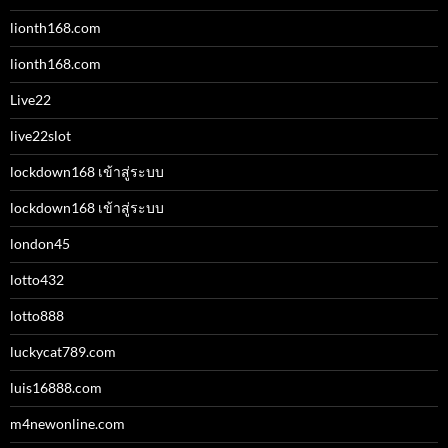
lionth168.com
lionth168.com
Live22
live22slot
lockdown168 เข้าสู่ระบบ
lockdown168 เข้าสู่ระบบ
london45
lotto432
lotto888
luckycat789.com
luis16888.com
m4newonline.com