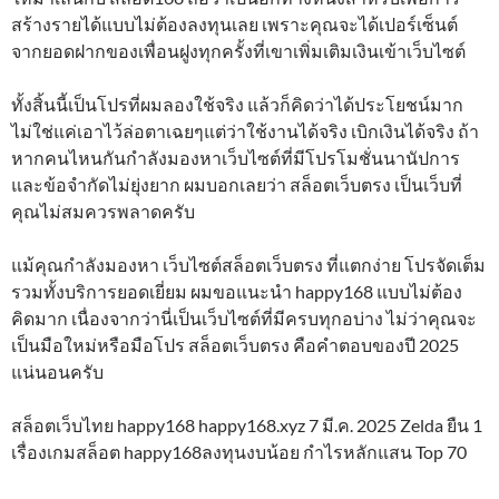
สร้างรายได้แบบไม่ต้องลงทุนเลย เพราะคุณจะได้เปอร์เซ็นต์
จากยอดฝากของเพื่อนฝูงทุกครั้งที่เขาเพิ่มเติมเงินเข้าเว็บไซต์
ทั้งสิ้นนี้เป็นโปรที่ผมลองใช้จริง แล้วก็คิดว่าได้ประโยชน์มาก
ไม่ใช่แค่เอาไว้ล่อตาเฉยๆแต่ว่าใช้งานได้จริง เบิกเงินได้จริง ถ้า
หากคนไหนกันกำลังมองหาเว็บไซต์ที่มีโปรโมชั่นนานัปการ
และข้อจำกัดไม่ยุ่งยาก ผมบอกเลยว่า สล็อตเว็บตรง เป็นเว็บที่
คุณไม่สมควรพลาดครับ
แม้คุณกำลังมองหา เว็บไซต์สล็อตเว็บตรง ที่แตกง่าย โปรจัดเต็ม
รวมทั้งบริการยอดเยี่ยม ผมขอแนะนำ happy168 แบบไม่ต้อง
คิดมาก เนื่องจากว่านี่เป็นเว็บไซต์ที่มีครบทุกอบ่าง ไม่ว่าคุณจะ
เป็นมือใหม่หรือมือโปร สล็อตเว็บตรง คือคำตอบของปี 2025
แน่นอนครับ
สล็อตเว็บไทย happy168 happy168.xyz 7 มี.ค. 2025 Zelda ยืน 1
เรื่องเกมสล็อต happy168ลงทุนงบน้อย กำไรหลักแสน Top 70