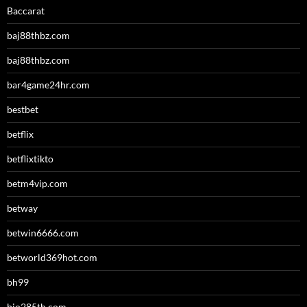
Baccarat
baj88thbz.com
baj88thbz.com
bar4game24hr.com
bestbet
betflix
betflixtikto
betm4vip.com
betway
betwin6666.com
betworld369hot.com
bh99
bio285th.com