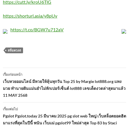
https://cutt.ly/kroU6TlG
https://shorturl.asia/y8pUv
https://t.co/BGW7u712aV
สล็อต168
เมนู
เรื่องก่อนหน้า
นำทาง
เว็บหวยออนไลน์ มีหวยให้ลุ้นทุกวัน Top 25 by Margie lot888.org แทง
มวย ทำนายฝันแม่นยำไม่หักเปอร์เซ็นต์ lot888 เลขเด็ดงวดล่าสุดมาแล้ว
เรื่อง
11 MAY 2568
เรื่องต่อไป
Pgslot Pgslot.today 25 มีนาคม 2025 pg slot web ใหญ่ เว็บสล็อตยอดฮิต
มาแรงที่สุดในปีนี้ พนัน เว็บแม่ pgslot99 ใหม่ล่าสุด Top 83 by Staci