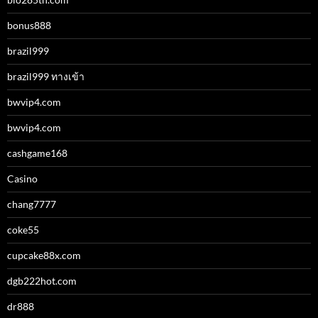
bonus888
brazil999
brazil999 ทางเข้า
bwvip4.com
bwvip4.com
cashgame168
Casino
chang7777
coke55
cupcake88x.com
dgb222hot.com
dr888