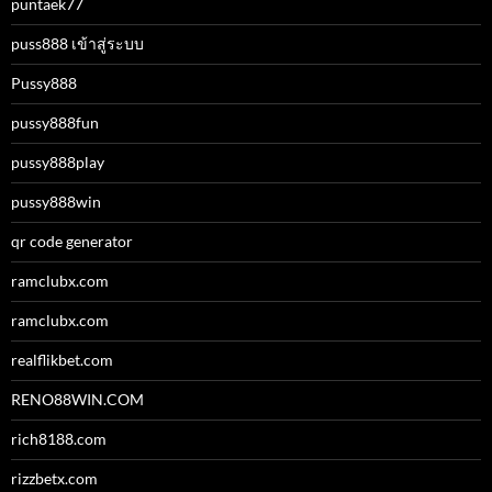
puntaek77
puss888 เข้าสู่ระบบ
Pussy888
pussy888fun
pussy888play
pussy888win
qr code generator
ramclubx.com
ramclubx.com
realflikbet.com
RENO88WIN.COM
rich8188.com
rizzbetx.com