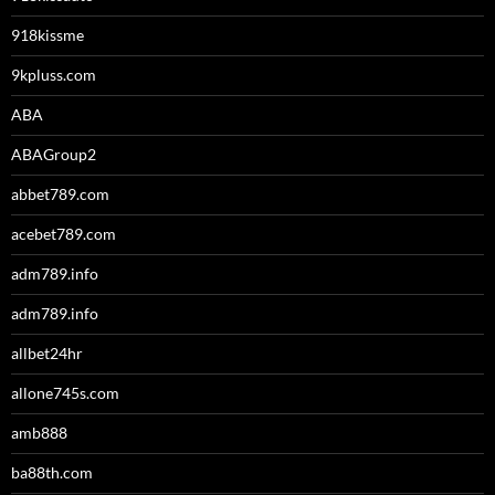
918kissme
9kpluss.com
ABA
ABAGroup2
abbet789.com
acebet789.com
adm789.info
adm789.info
allbet24hr
allone745s.com
amb888
ba88th.com