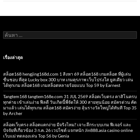
ค้นหา
สำหรับ:
เรื่องล่าสุด
สล็อต168 hengjing168d.com 1 สิงหา 69 สล็อต168 เกมสล็อต ที่ผู้เล่น
ชื่นชอบ ที่สุด Lucky box 300 บาท เกมคุรภาพ เว็บโปร่งใส ยูสเดียว เล่น
ได้ทุกเกม สล็อต168 เกมสล็อตหลายร้อยแบบ Top 59 by Earnest
Tangtem168 tangtem168e.com 31 JUL 2569 สล็อตเว็บตรง คาสิโนครบ
ทุกค่าย เข้าเล่นง่าย ฟีลดี วันเกิดนี้พี่จัดให้ 300 สายทุนน้อย สมัครด่วน คัด
มาแล้ว เล่นได้ทุกเกม สล็อต168 สมัครง่าย ลุ้นรางวัลใหญ่ได้ทันที Top 35
by Archer
สล็อตเว็บตรง สล็อตแตกง่าย มีจริงไหม? เจาะลึกระบบเกม ฟีเจอร์ และ
ปัจจัยที่เกี่ยวข้อง 3 ก.ค. 26 เวปไซต์ แจกหนัก Jin888.asia casino online
เว็บแม่ ทดลองเล่น Top 56 by Genia