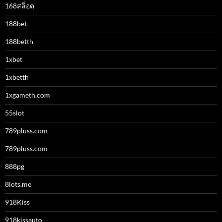
168สล็อต
188bet
188betth
1xbet
1xbetth
1xgameth.com
55slot
789pluss.com
789pluss.com
888pg
8lots.me
918Kiss
918kissauto