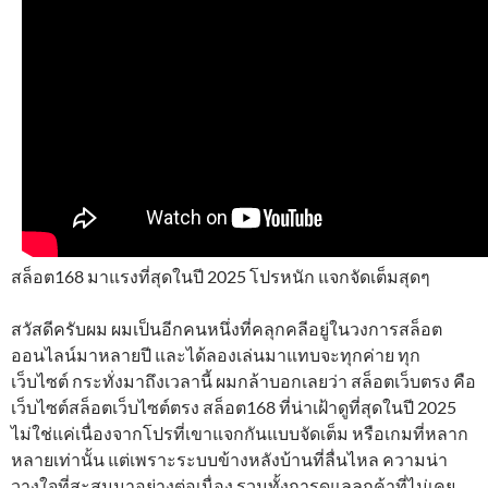
สล็อต168 มาแรงที่สุดในปี 2025 โปรหนัก แจกจัดเต็มสุดๆ
สวัสดีครับผม ผมเป็นอีกคนหนึ่งที่คลุกคลีอยู่ในวงการสล็อต
ออนไลน์มาหลายปี และได้ลองเล่นมาแทบจะทุกค่าย ทุก
เว็บไซต์ กระทั่งมาถึงเวลานี้ ผมกล้าบอกเลยว่า สล็อตเว็บตรง คือ
เว็บไซต์สล็อตเว็บไซต์ตรง สล็อต168 ที่น่าเฝ้าดูที่สุดในปี 2025
ไม่ใช่แค่เนื่องจากโปรที่เขาแจกกันแบบจัดเต็ม หรือเกมที่หลาก
หลายเท่านั้น แต่เพราะระบบข้างหลังบ้านที่ลื่นไหล ความน่า
วางใจที่สะสมมาอย่างต่อเนื่อง รวมทั้งการดูแลลูกค้าที่ไม่เคย