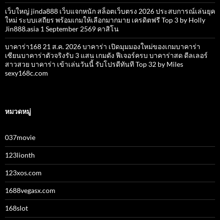
เว็บใหญ่ jinda888 เว็บแจกหนัก สล็อตเว็บตรง 2026 ประสบการณ์เล่นยุค
ใหม่ ระบบเสถียร พร้อมเกมให้เลือกมากมาย เครดิตฟรี Top 3 by Holly
Jin888.asia 1 September 2569 คาสิโน
บาคาร่า168 21 ส.ค. 2026 บาคาร่า เปิดมุมมองใหม่ของเกมบาคาร่า
เซียนบาคาร่าตัวจริงรับ 3 แสน เกมดัง ฟีเจอร์ครบ บาคาร่าสด ดีลเลอร์
สาวสวย บาคาร่า เข้าเล่นวันนี้ รับโปรดีทันที Top 32 by Miles
sexy168c.com
หมวดหมู่
037movie
123lionth
123xos.com
1688vegasx.com
168slot