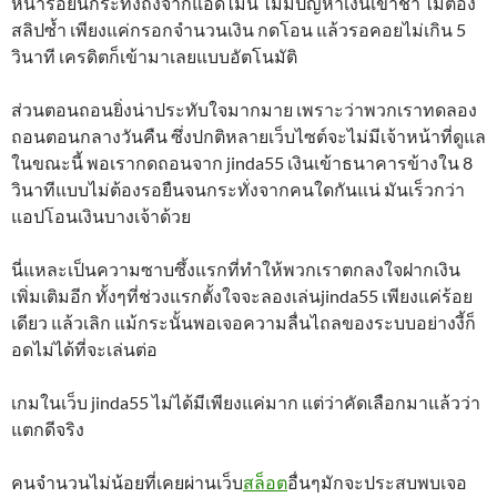
หน้ารอยืนกระทั่งถึงจากแอดไม่น ไม่มีปัญหาเงินเข้าช้า ไม่ต้อง
สลิปซ้ำ เพียงแค่กรอกจำนวนเงิน กดโอน แล้วรอคอยไม่เกิน 5
วินาที เครดิตก็เข้ามาเลยแบบอัตโนมัติ
ส่วนตอนถอนยิ่งน่าประทับใจมากมาย เพราะว่าพวกเราทดลอง
ถอนตอนกลางวันคืน ซึ่งปกติหลายเว็บไซต์จะไม่มีเจ้าหน้าที่ดูแล
ในขณะนี้ พอเรากดถอนจาก jinda55 เงินเข้าธนาคารข้างใน 8
วินาทีแบบไม่ต้องรอยืนจนกระทั่งจากคนใดกันแน่ มันเร็วกว่า
แอปโอนเงินบางเจ้าด้วย
นี่แหละเป็นความซาบซึ้งแรกที่ทำให้พวกเราตกลงใจฝากเงิน
เพิ่มเติมอีก ทั้งๆที่ช่วงแรกตั้งใจจะลองเล่นjinda55 เพียงแค่ร้อย
เดียว แล้วเลิก แม้กระนั้นพอเจอความลื่นไถลของระบบอย่างงี้ก็
อดไม่ได้ที่จะเล่นต่อ
เกมในเว็บ jinda55 ไม่ได้มีเพียงแค่มาก แต่ว่าคัดเลือกมาแล้วว่า
แตกดีจริง
คนจำนวนไม่น้อยที่เคยผ่านเว็บ
สล็อต
อื่นๆมักจะประสบพบเจอ