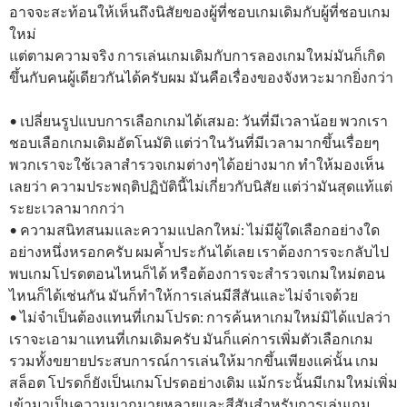
อาจจะสะท้อนให้เห็นถึงนิสัยของผู้ที่ชอบเกมเดิมกับผู้ที่ชอบเกม
ใหม่
แต่ตามความจริง การเล่นเกมเดิมกับการลองเกมใหม่มันก็เกิด
ขึ้นกับคนผู้เดียวกันได้ครับผม มันคือเรื่องของจังหวะมากยิ่งกว่า
• เปลี่ยนรูปแบบการเลือกเกมได้เสมอ: วันที่มีเวลาน้อย พวกเรา
ชอบเลือกเกมเดิมอัตโนมัติ แต่ว่าในวันที่มีเวลามากขึ้นเรื่อยๆ
พวกเราจะใช้เวลาสำรวจเกมต่างๆได้อย่างมาก ทำให้มองเห็น
เลยว่า ความประพฤติปฏิบัตินี้ไม่เกี่ยวกับนิสัย แต่ว่ามันสุดแท้แต่
ระยะเวลามากกว่า
• ความสนิทสนมและความแปลกใหม่: ไม่มีผู้ใดเลือกอย่างใด
อย่างหนึ่งหรอกครับ ผมค้ำประกันได้เลย เราต้องการจะกลับไป
พบเกมโปรดตอนไหนก็ได้ หรือต้องการจะสำรวจเกมใหม่ตอน
ไหนก็ได้เช่นกัน มันก็ทำให้การเล่นมีสีสันและไม่จำเจด้วย
• ไม่จำเป็นต้องแทนที่เกมโปรด: การค้นหาเกมใหม่มิได้แปลว่า
เราจะเอามาแทนที่เกมเดิมครับ มันก็แค่การเพิ่มตัวเลือกเกม
รวมทั้งขยายประสบการณ์การเล่นให้มากขึ้นเพียงแค่นั้น เกม
สล็อต โปรดก็ยังเป็นเกมโปรดอย่างเดิม แม้กระนั้นมีเกมใหม่เพิ่ม
เข้ามาเป็นความมากมายหลายและสีสันสำหรับการเล่นเกม