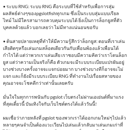
• ระบบ RNG: ระบบ RNG คือระบบที่ใช้สำหรับเพื่อการสุ่ม
ผลลัพธ์ต่างๆของpgslotfishทุกเกม ซึ่งเป็นระบบสุ่มแบบเรียล
ไทม์ ไม่มีใครสามารถควบคุมระบบได้ ยิ่งเป็นการล็อกยูสที่ตัว
บุคคลด้วยแล้ว บอกเลยว่า ไม่มีทางแน่นอนขอรับ
• ต้นสายปลายเหตุที่ทำให้มีความรู้สึกว่าล็อกยูส: ตอนที่เราเล่น
เสียติดๆหรือเล่นเกมสล็อตเดียวกันกับเพื่อนพ้องแล้วเพื่อนได้
กำไรได้ แต่ว่าพวกเราเล่นเสีย เราชอบมีความคิดว่าเราโดนล็อก
ยูส แต่ว่าความเป็นจริงก็คือ ตัวเกมจะมีระบบระเบียบแปรผันอยู่
บางช่วงบางครั้งอาจจะแจกบ่อยมาก บางช่วงบางทีก็อาจจะไม่
แจก และก็ยังมีระบบระเบียบ RNG ที่ทำงานไปเรื่อยสหายของ
คุณอาจจะโชคดีกว่าเท่านั้นเลยครับ
มั่นใจในทุกการพนันกับ pgslot เว็บตรงไม่ผ่านเอเย่นต์ที่มาแรง
ที่สุดเดี๋ยวนี้ บันเทิงใจกับเว็บไซต์ตรงได้แล้ววันนี้!
ผมเชื่อว่าภายหลังที่ pgslot ของพวกเราได้ออกเกมใหม่ๆไปแล้ว
หลายๆคนจำเป็นต้องแวะเวียนไปเล่นแล้วกลับมาเล่นเกมเก่าที่