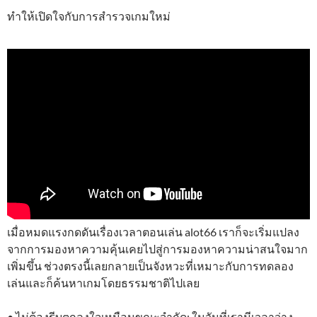
ทำให้เปิดใจกับการสำรวจเกมใหม่
เมื่อหมดแรงกดดันเรื่องเวลาตอนเล่น alot66 เราก็จะเริ่มแปลง
จากการมองหาความคุ้นเคยไปสู่การมองหาความน่าสนใจมาก
เพิ่มขึ้น ช่วงตรงนี้เลยกลายเป็นจังหวะที่เหมาะกับการทดลอง
เล่นและก็ค้นหาเกมโดยธรรมชาติไปเลย
• ไม่ต้องรีบตกลงใจเหมือนขณะจำกัด: ในวันที่เรามีเวลาว่าง