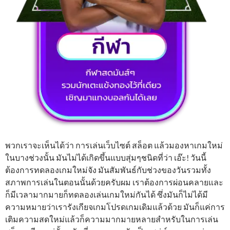
พวกเราจะเห็นได้ว่า การเล่นเว็บไซต์ สล็อต แล้วมองหาเกมใหม่
ในบางช่วงนั้น มันไม่ได้เกิดขึ้นแบบสุ่มๆชนิดที่ว่า เอ๊ะ! วันนี้
ต้องการทดลองเกมใหม่จัง มันสัมพันธ์กับช่วงของวันรวมทั้ง
สภาพการเล่นในตอนนั้นด้วยครับผม เราต้องการผ่อนคลายและ
ก็มีเวลามากมายก็ทดลองเล่นเกมใหม่กันได้ ซึ่งมันก็ไม่ได้มี
ความหมายว่าเรารังเกียจเกมโปรดเกมเดิมแล้วด้วย มันก็แค่การ
เติมความสดใหม่แล้วก็ความมากมายหลายสำหรับในการเล่น