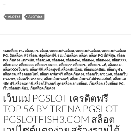
…
ALOT66
ALOT666
168สล็อต
,
PG สล็อต
,
PGสล็อต
,
ทดลองเล่นสล็อต
,
ทดลองเล่นสล็อต
,
ทดลองเล่นสล็อต
PG
,
ปั่นสล็อต
,
พีจีสล็อต
,
ฟลูสล็อตพีจี
,
รวมเว็บสล็อต
,
สล็อต
,
สล็อต PG ที่ดีที่สุด
,
สล็อต
PG เว็บตรง แตกหนัก
,
สล็อต168
,
สล็อต44
,
สล็อต456
,
สล็อต66
,
สล็อต666
,
สล็อต777
,
สล็อต789
,
สล็อต888
,
สล็อต918KISS
,
สล็อต99
,
สล็อตPG
,
สล็อตPGแท้
,
สล็อตXO
,
สล็อตXOเว็บตรง
,
สล็อตพีจี
,
สล็อตพุซซี่
,
สล็อตมันนี่เกม
,
สล็อตยอดนิยม
,
สล็อตยูฟ่า
,
สล็อตสด
,
สล็อตออนไลน์
,
สล็อตเครดิตฟรี
,
สล็อตเว็บตรง
,
สล็อตเว็บตรง 168
,
สล็อตเว็บ
ตรง789
,
สล็อตเว็บตรง789
,
สล็อตเว็บตรงแท้
,
สล็อตเว็บตรงไม่ผ่านเอเย่นต์
,
สล็อตเเค
รดิตฟรี
,
สล็อตแตกดี
,
สล็อตโจ๊กเกอร์
,
สูตรสล็อต
,
เกมสล็อต
,
เว็บสล็อต
,
เว็บสล็อต PG
,
เว็บสล็อตอันดับ1
,
เว็บสล็อตเว็บตรง
เว็บแม่ PGSLOT เครดิตฟรี
TOP 56 BY TRENA PGSLOT
PGSLOTFISH3.COM สล็อต
เวปไซต์แตกง่าย สร้างรายได้