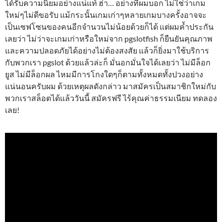
ได้รับความนิยมอย่างแน่แท้ ฮ่า… อย่างที่ผมบอก ไม่ใช่ว่าเกม
ใหม่ๆไม่ดีขอรับ แม้กระนั้นเกมเก่าๆหลายเกมบางครั้งอาจจะ
เป็นเซฟโซนของคนอีกจำนวนไม่น้อยด้วยก็ได้ แต่ผมค้ำประกัน
เลยว่า ไม่ว่าจะเกมเก่าหรือใหม่จาก pgslotfish ก็ยืนยันคุณภาพ
และความปลอดภัยได้อย่างไม่ต้องสงสัย แล้วก็ยิ่งมาใช้บริการ
กับพวกเรา pgslot ด้วยแล้วล่ะก็ มั่นอกมั่นใจได้เลยว่า ไม่มีล็อก
ยูส ไม่มีล็อกผล ไหมมีการโกงใดๆก็ตามทั้งหมดทั้งปวงอย่าง
แน่นอนครับผม ด้วยเหตุผลดังกล่าว มาสมัครเป็นสมาชิกใหม่กับ
พวกเราสล็อตได้แล้ววันนี้ สมัครฟรี ไร้คุณค่าธรรมเนียม ทดลอง
เลย!