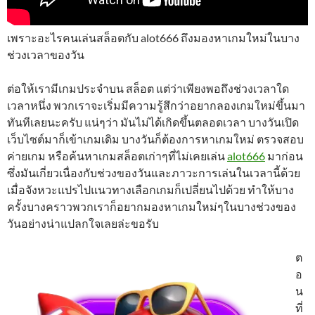
เพราะอะไรคนเล่นสล็อตกับ alot666 ถึงมองหาเกมใหม่ในบาง
ช่วงเวลาของวัน
ต่อให้เรามีเกมประจำบน สล็อต แต่ว่าเพียงพอถึงช่วงเวลาใด
เวลาหนึ่ง พวกเราจะเริ่มมีความรู้สึกว่าอยากลองเกมใหม่ขึ้นมา
ทันทีเลยนะครับ แน่ๆว่า มันไม่ได้เกิดขึ้นตลอดเวลา บางวันเปิด
เว็บไซต์มาก็เข้าเกมเดิม บางวันก็ต้องการหาเกมใหม่ ตรวจสอบ
ค่ายเกม หรือค้นหาเกมสล็อตเก่าๆที่ไม่เคยเล่น
alot666
มาก่อน
ซึ่งมันเกี่ยวเนื่องกับช่วงของวันและภาวะการเล่นในเวลานี้ด้วย
เมื่อจังหวะแปรไปแนวทางเลือกเกมก็เปลี่ยนไปด้วย ทำให้บาง
ครั้งบางคราวพวกเราก็อยากมองหาเกมใหม่ๆในบางช่วงของ
วันอย่างน่าแปลกใจเลยล่ะขอรับ
ต
อ
น
ที่