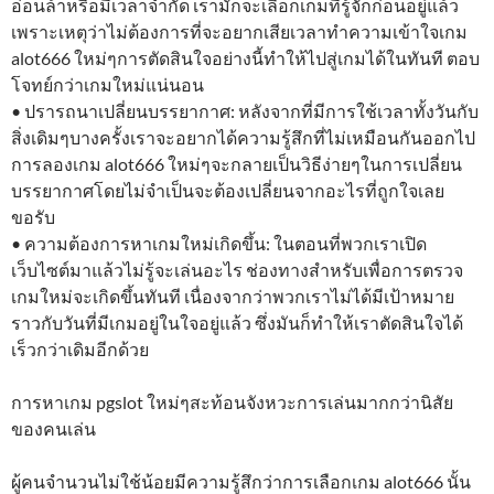
อ่อนล้าหรือมีเวลาจำกัด เรามักจะเลือกเกมที่รู้จักก่อนอยู่แล้ว
เพราะเหตุว่าไม่ต้องการที่จะอยากเสียเวลาทำความเข้าใจเกม
alot666 ใหม่ๆการตัดสินใจอย่างนี้ทำให้ไปสู่เกมได้ในทันที ตอบ
โจทย์กว่าเกมใหม่แน่นอน
• ปรารถนาเปลี่ยนบรรยากาศ: หลังจากที่มีการใช้เวลาทั้งวันกับ
สิ่งเดิมๆบางครั้งเราจะอยากได้ความรู้สึกที่ไม่เหมือนกันออกไป
การลองเกม alot666 ใหม่ๆจะกลายเป็นวิธีง่ายๆในการเปลี่ยน
บรรยากาศโดยไม่จำเป็นจะต้องเปลี่ยนจากอะไรที่ถูกใจเลย
ขอรับ
• ความต้องการหาเกมใหม่เกิดขึ้น: ในตอนที่พวกเราเปิด
เว็บไซต์มาแล้วไม่รู้จะเล่นอะไร ช่องทางสำหรับเพื่อการตรวจ
เกมใหม่จะเกิดขึ้นทันที เนื่องจากว่าพวกเราไม่ได้มีเป้าหมาย
ราวกับวันที่มีเกมอยู่ในใจอยู่แล้ว ซึ่งมันก็ทำให้เราตัดสินใจได้
เร็วกว่าเดิมอีกด้วย
การหาเกม pgslot ใหม่ๆสะท้อนจังหวะการเล่นมากกว่านิสัย
ของคนเล่น
ผู้คนจำนวนไม่ใช้น้อยมีความรู้สึกว่าการเลือกเกม alot666 นั้น