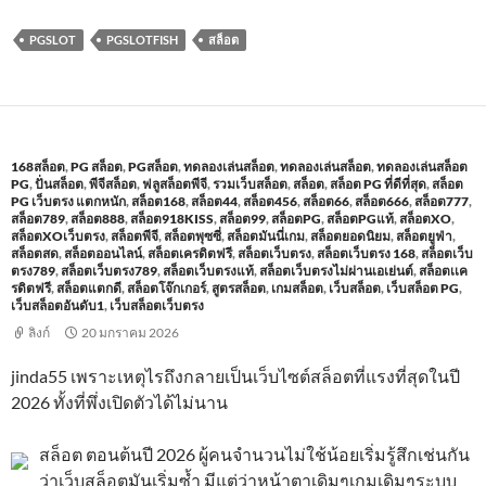
PGSLOT
PGSLOTFISH
สล็อต
168สล็อต
,
PG สล็อต
,
PGสล็อต
,
ทดลองเล่นสล็อต
,
ทดลองเล่นสล็อต
,
ทดลองเล่นสล็อต
PG
,
ปั่นสล็อต
,
พีจีสล็อต
,
ฟลูสล็อตพีจี
,
รวมเว็บสล็อต
,
สล็อต
,
สล็อต PG ที่ดีที่สุด
,
สล็อต
PG เว็บตรง แตกหนัก
,
สล็อต168
,
สล็อต44
,
สล็อต456
,
สล็อต66
,
สล็อต666
,
สล็อต777
,
สล็อต789
,
สล็อต888
,
สล็อต918KISS
,
สล็อต99
,
สล็อตPG
,
สล็อตPGแท้
,
สล็อตXO
,
สล็อตXOเว็บตรง
,
สล็อตพีจี
,
สล็อตพุซซี่
,
สล็อตมันนี่เกม
,
สล็อตยอดนิยม
,
สล็อตยูฟ่า
,
สล็อตสด
,
สล็อตออนไลน์
,
สล็อตเครดิตฟรี
,
สล็อตเว็บตรง
,
สล็อตเว็บตรง 168
,
สล็อตเว็บ
ตรง789
,
สล็อตเว็บตรง789
,
สล็อตเว็บตรงแท้
,
สล็อตเว็บตรงไม่ผ่านเอเย่นต์
,
สล็อตเเค
รดิตฟรี
,
สล็อตแตกดี
,
สล็อตโจ๊กเกอร์
,
สูตรสล็อต
,
เกมสล็อต
,
เว็บสล็อต
,
เว็บสล็อต PG
,
เว็บสล็อตอันดับ1
,
เว็บสล็อตเว็บตรง
ลิงก์
20 มกราคม 2026
jinda55 เพราะเหตุไรถึงกลายเป็นเว็บไซต์สล็อตที่แรงที่สุดในปี
2026 ทั้งที่พึ่งเปิดตัวได้ไม่นาน
สล็อต ตอนต้นปี 2026 ผู้คนจำนวนไม่ใช้น้อยเริ่มรู้สึกเช่นกัน
ว่าเว็บสล็อตมันเริ่มซ้ำ มีแต่ว่าหน้าตาเดิมๆเกมเดิมๆระบบ