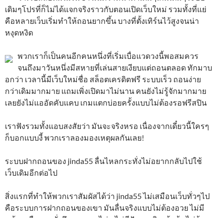
เดิมๆโปรที่ก็ไม่ได้แจกจริงราวกับตอนเปิดเว็บใหม่ รวมทั้งที่แย่
คือหลายเว็บเริ่มทำให้ถอนยากขึ้น บางที่ตั้งเทิร์นไว้สูงจนน่า
หงุดหงิด
พวกเราก็เป็นคนอีกคนหนึ่งที่เริ่มเบื่อแวดวงนี้พอสมควร
จนถึงมาวันหนึ่งมีสหายที่เล่นสายเงียบแต่ถอนตลอด ทักมาบ
อกว่า เวลานี้มีเว็บใหม่ชื่อ สล็อตเครดิตฟรี ระบบเร็ว ถอนง่าย
กว่าเดิมมากมาย แถมเพิ่งเปิดมาไม่นาน คนยังไม่รู้จักมากมาย
เลยยังไม่แออัดคับแคบ เกมแตกบ่อยครั้งแบบไม่ต้องรอฟรีสปิน
เราฟังรวมทั้งแอบสงสัยว่า มันจะจริงหรอ เนื่องจากเดี๋ยวนี้ใครๆ
ก็บอกแบบงี้ พวกเราลองมองเหตุผลกันเลย!
ระบบฝากถอนของ jinda55 ลื่นไหลกระทั่งไม่อยากกลับไปใช้
เว็บเดิมอีกต่อไป
สิ่งแรกที่ทำให้พวกเราสัมผัสได้ว่า jinda55 ไม่เสมือนเว็บทั่วๆไป
คือระบบการฝากถอนของเขา มันลื่นจริงแบบไม่ต้องอวย ไม่มี