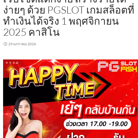
ง่ายๆ ด้วย PGSLOT เกมสล็อตที่
ทำเงินได้จริง 1 พฤศจิกายน
2025 คาสิโน
29 มกราคม 2026