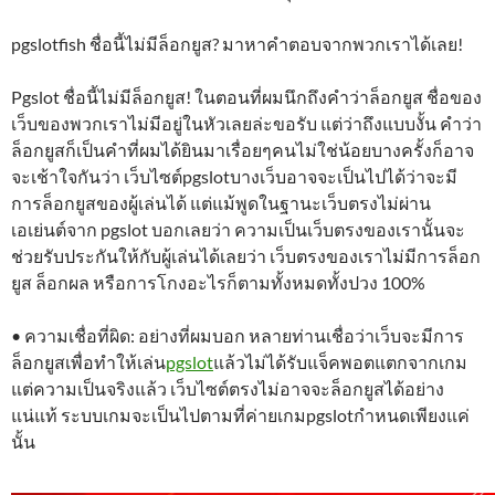
pgslotfish ชื่อนี้ไม่มีล็อกยูส? มาหาคำตอบจากพวกเราได้เลย!
Pgslot ชื่อนี้ไม่มีล็อกยูส! ในตอนที่ผมนึกถึงคำว่าล็อกยูส ชื่อของ
เว็บของพวกเราไม่มีอยู่ในหัวเลยล่ะขอรับ แต่ว่าถึงแบบงั้น คำว่า
ล็อกยูสก็เป็นคำที่ผมได้ยินมาเรื่อยๆคนไม่ใช่น้อยบางครั้งก็อาจ
จะเช้าใจกันว่า เว็บไซต์pgslotบางเว็บอาจจะเป็นไปได้ว่าจะมี
การล็อกยูสของผู้เล่นได้ แต่แม้พูดในฐานะเว็บตรงไม่ผ่าน
เอเย่นต์จาก pgslot บอกเลยว่า ความเป็นเว็บตรงของเรานั้นจะ
ช่วยรับประกันให้กับผู้เล่นได้เลยว่า เว็บตรงของเราไม่มีการล็อก
ยูส ล็อกผล หรือการโกงอะไรก็ตามทั้งหมดทั้งปวง 100%
• ความเชื่อที่ผิด: อย่างที่ผมบอก หลายท่านเชื่อว่าเว็บจะมีการ
ล็อกยูสเพื่อทำให้เล่น
pgslot
แล้วไม่ได้รับแจ็คพอตแตกจากเกม
แต่ความเป็นจริงแล้ว เว็บไซต์ตรงไม่อาจจะล็อกยูสได้อย่าง
แน่แท้ ระบบเกมจะเป็นไปตามที่ค่ายเกมpgslotกำหนดเพียงแค่
นั้น