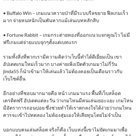
• Buffalo Win – เกมแนวควายป่าที่มีระบบรีลขยาย ฟีลเกมเร็ว
มาก จ่ายหนหนักเป็นพันหากแม้เล่นเบทหลักสิบ
• Fortune Rabbit – เกมกระต่ายทองที่ออกแนวแจกคูณไว ไม่มี
ฟรีเกมแต่จ่ายแบบจุกๆตั้งแต่เบทแรก
รวมทั้งสิ่งที่พวกเรามีความคิดว่าเว็บนี้ทำได้ดีเยี่ยมเป็น เขา
อัปเดตเกมใหม่เร็วมาก บางค่ายเพิ่งเปิดตัวเกมมาไม่กี่วัน
jinda55 ก็นำเข้ามาให้เล่นแล้ว ไม่ต้องคอยเป็นเดือนราวกับ
เว็บไซต์อื่น
อีกอย่างที่ชอบมากมายคือ หน้า เกมมาแรง พื้นที่เว็บสล็อต
เครดิตฟรี อัปเดตแต่ละวัน ว่าเกมไหนมีคนเล่นเยอะแยะ เกมไหน
มีอัตราการถอนบ่อย ซึ่งช่วยทำให้เราตกลงใจได้ง่ายว่าเกมไหน
ควรจะเข้าไปทดลอง ไม่ต้องสุ่มเองให้เสียทุนโดยไม่จำเป็น
บอกแบบคนเล่นสล็อต จริงก็คือ เว็บแห่งนี้เขาไม่ยัดเกมมาเพื่อ