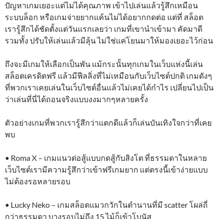
ปัญหาเกมเยอะแต่ไม่ได้คุณภาพ เข้าไปเล่นแล้วรู้สึกเหมือน
ระบบล็อก หรือเกมจ่ายยากแค้นไม่ได้อยากกดต่อ แต่ที่ สล็อต
เรารู้สึกได้ชัดตั้งแต่วันแรกเลยว่า เกมที่เขานำเข้ามา คัดมาดี
รวมทั้ง ปรับให้เล่นแล้วมีลุ้น ไม่ใช่แค่โยนมาให้มองเยอะไว้ก่อน
ถึงจะมีเกมให้เลือกเป็นพัน แม้กระนั้นทุกเกมในเว็บแห่งนี้เล่น
สล็อตเครดิตฟรี แล้วมีฟีลลิ่งที่ไม่เหมือนกับเว็บไซต์ปกติ เกมดังๆ
ที่พวกเราเคยเล่นในเว็บไซต์อื่นแล้วไม่เคยได้กำไร เปลี่ยนไปเป็น
ว่าเล่นที่นี่ได้ถอนจริงแบบงงมากๆหลายครั้ง
ตัวอย่างเกมที่พวกเรารู้สึกว่าแตกดีแล้วก็เล่นบันเทิงใจกว่าที่เคย
พบ
• Roma X – เกมแนวต่อสู้แบบกดสู้กับสิงโต ที่ธรรมดาในหลาย
เว็บไซต์เรามีความรู้สึกว่าเข้าฟรีเกมยาก แต่ตรงนี้เข้าง่ายแบบ
ไม่ต้องรอหลายรอบ
• Lucky Neko – เกมสล็อตแมวกวักในตำนานที่มี scatter โผล่ถี่
กว่าธรรมดา บางรอบไม่ถึง 15 ไม้ก็เข้าโบนัส