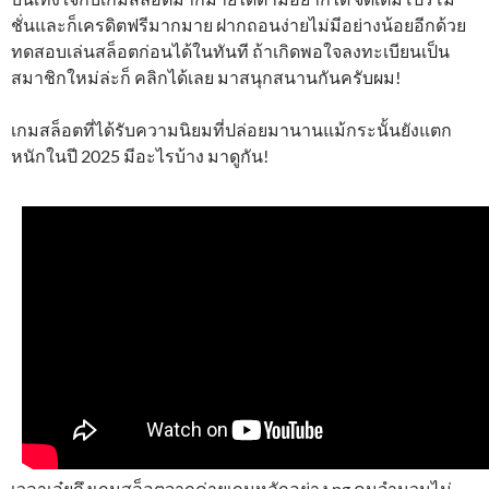
ชั่นและก็เครดิตฟรีมากมาย ฝากถอนง่ายไม่มีอย่างน้อยอีกด้วย
ทดสอบเล่นสล็อตก่อนได้ในทันที ถ้าเกิดพอใจลงทะเบียนเป็น
สมาชิกใหม่ล่ะก็ คลิกได้เลย มาสนุกสนานกันครับผม!
เกมสล็อตที่ได้รับความนิยมที่ปล่อยมานานแม้กระนั้นยังแตก
หนักในปี 2025 มีอะไรบ้าง มาดูกัน!
เวลาเอ๋ยถึงเกมสล็อตจากค่ายเกมหลักอย่าง pg คนจำนวนไม่