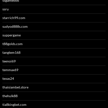
ssgame666
ssru
starrich99.com
sudyod888s.com
suppergame
t88golds.com
tangtem168
teenoi69
temmax69
texas24
thaisiambet.store
thehulk88
tia8kingbet.com