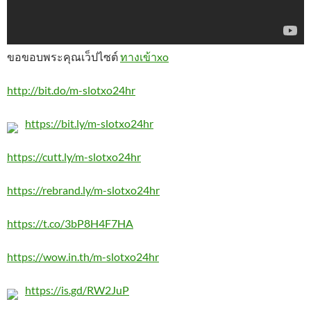
ขอขอบพระคุณเว็ปไซต์
ทางเข้าxo
http://bit.do/m-slotxo24hr
https://bit.ly/m-slotxo24hr
https://cutt.ly/m-slotxo24hr
https://rebrand.ly/m-slotxo24hr
https://t.co/3bP8H4F7HA
https://wow.in.th/m-slotxo24hr
https://is.gd/RW2JuP