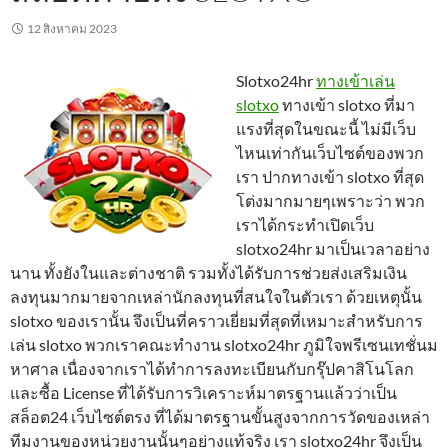
12 สิงหาคม 2023
Slotxo24hr
ทางเข้าเล่น
slotxo
ทางเข้า slotxo ที่มา
แรงที่สุดในขณะนี้ ไม่มีเว็บ
ไหนเท่ากันเว็บไซต์ของพวก
เรา ปากทางเข้า slotxo ที่สุด
โต่งมากมายๆเพราะว่า พวก
เราได้กระทำเปิดเว็บ
slotxo24hr มาเป็นเวลาอย่าง
นาน ทั้งยังในและต่างชาติ รวมทั้งได้รับการช่วยส่งเสริมเงิน
ลงทุนมากมายจากเหล่านักลงทุนที่สนใจในตัวเรา ด้วยเหตุนั้น
slotxo ของเรานั้น จึงเป็นที่คราวเยี่ยมที่สุดที่เหมาะสำหรับการ
เล่น slotxo พวกเราคณะทำงาน slotxo24hr ภูมิใจพรีเซนเทชั่นม
หาศาล เนื่องจากเราได้ทำการลงทะเบียนกับกรุ๊ปคาสิโนโลก
และซื้อ License ที่ได้รับการวิเคราะห์มาตรฐานแล้วว่าเป็น
สล็อต24 เว็บไซต์ตรง ที่ได้มาตรฐานขั้นสูงจากการวัดของเหล่า
ทีมงานของหน่วยงานนั้นๆอย่างแท้จริง เรา slotxo24hr จึงเป็น