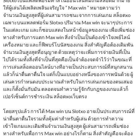
Slotxo เป็นแพลตฟอร์มคาสิโนออนไลน์ที่มีเกมสล็อตมากมาย
ให้ผู้เล่นได้เพลิดเพลินเจริญใจ ” Max win ” หมายความว่า
จำนวนเงินสูงสุดที่ผู้เล่นสามารถชนะจากการเล่นเกม สล็อตxo
เฉพาะบนแพลตฟอร์ม Slotxo ปริมาณ Max win จะนาๆประการ
ในแต่ละเกม และก็ชอบแสดงในหน้าข้อมูลของเกม เพื่อเพิ่มช่อง
ทางสำหรับการแตก Max win สิ่งจำเป็นเป็นต้องเข้าใจเพย์ไลน์
เครื่องหมาย และก็ฟีพบร์โบนัสของเกม สิ่งสำคัญคือต้องเดิมพัน
จำนวนเงินสูงสุดที่อนุญาต ด้วยเหตุว่าจะเพิ่มการจ่ายเงินที่เป็น
ไปได้รวมทั้งสิ่งที่จำเป็นที่สุดคือเป็นจำต้องจดจำไว้ว่าในขณะที่
การเล่นสล็อตออนไลน์บางทีอาจเป็นประสบการณ์ที่สนุกสนาน
แล้วก็น่าตื่นตาตื่นใจ แต่ก็เป็นแบบอย่างหนึ่งของการพนันด้วย ผู้
เล่นควรกำหนดงบประมาณสำหรับในการเล่นเกมของตนเสมอ
และก็ตั้งมั่นกับมัน ตลอดจนทำความรู้จักกับกฎของเกมแล้วก็
เปอร์เซ็นต์การชำระเงิน สล็อตxoเว็บตรง
โดยสรุปแล้ว การได้ Max win บน Slotxo อาจเป็นประสบการณ์ที่
น่าตื่นตาตื่นใจรวมทั้งคุ้มค่าสำหรับผู้เล่น ด้วยการทำความ
เข้าใจเกมและเดิมพันจำนวนเงินสูงสุด ผู้เล่นสามารถเพิ่มช่อง
ทางสำหรับเพื่อการ Max win อย่างไรก็ตาม สิ่งสำคัญคือจะต้อง