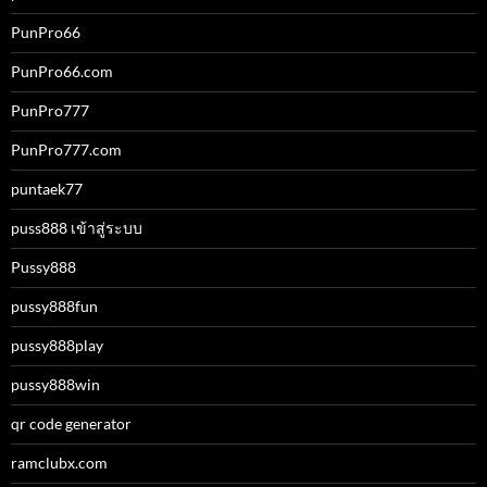
PunPro66
PunPro66.com
PunPro777
PunPro777.com
puntaek77
puss888 เข้าสู่ระบบ
Pussy888
pussy888fun
pussy888play
pussy888win
qr code generator
ramclubx.com