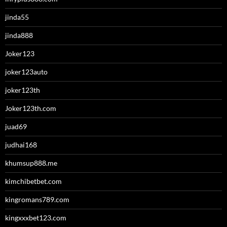
jinda55
jinda888
Joker123
joker123auto
joker123th
Joker123th.com
juad69
judhai168
khumsup888.me
kimchibetbet.com
kingromans789.com
kingxxxbet123.com