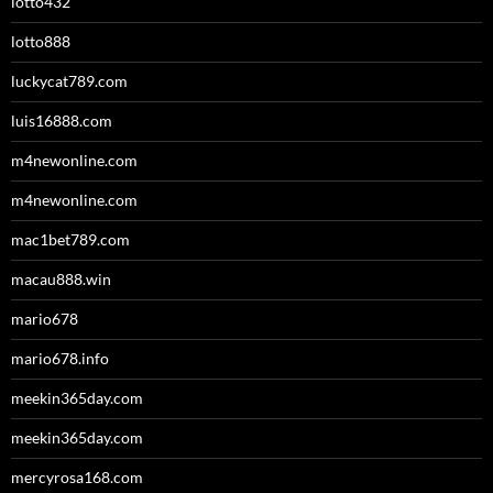
lotto432
lotto888
luckycat789.com
luis16888.com
m4newonline.com
m4newonline.com
mac1bet789.com
macau888.win
mario678
mario678.info
meekin365day.com
meekin365day.com
mercyrosa168.com