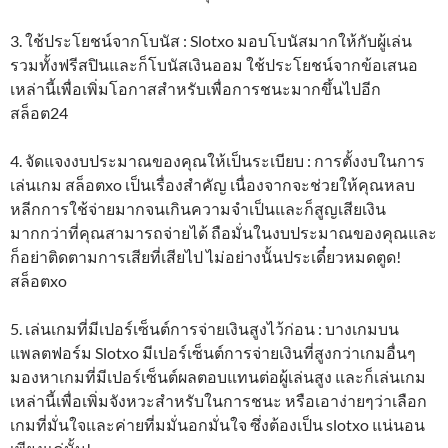
3. ใช้ประโยชน์จากโบนัส : Slotxo มอบโบนัสมากให้กับผู้เล่น
รวมทั้งฟรีสปินและก็โบนัสเงินออม ใช้ประโยชน์จากข้อเสนอ
เหล่านี้เพื่อเพิ่มโอกาสสำหรับเพื่อการชนะมากขึ้นไปอีก
สล็อต24
4. จัดแจงงบประมาณของคุณให้เป็นระเบียบ : การตั้งงบในการ
เล่นเกม สล็อตxo เป็นเรื่องสำคัญ เนื่องจากจะช่วยให้คุณหลบ
หลีกการใช้จ่ายมากจนเกินความจำเป็นและก็สูญเสียเงิน
มากกว่าที่คุณสามารถจ่ายได้ ถือมั่นในงบประมาณของคุณและ
ก็อย่าติดตามการเสียที่เสียไป ไม่อย่างนั้นประเดี๋ยวหมดตูด!
สล็อตxo
5. เล่นเกมที่มีเปอร์เซ็นต์การจ่ายเงินสูงไว้ก่อน : บางเกมบน
แพลตฟอร์ม Slotxo มีเปอร์เซ็นต์การจ่ายเงินที่สูงกว่าเกมอื่นๆ
มองหาเกมที่มีเปอร์เซ็นต์ผลตอบแทนต่อผู้เล่นสูง และก็เล่นเกม
เหล่านี้เพื่อเพิ่มจังหวะสำหรับในการชนะ หรือเอาง่ายๆว่าเลือก
เกมที่มั่นใจและค่ายที่มมั่นอกมั่นใจ ซึ่งต้องเป็น slotxo แน่นอน