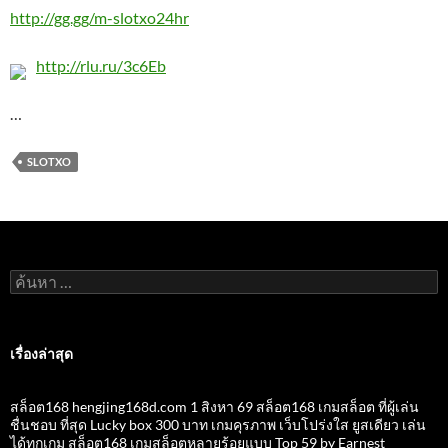
http://gg.gg/m-slotxo24hr
http://rlu.ru/3c6Eb
…
SLOTXO
ค้นหา
สำหรับ:
เรื่องล่าสุด
สล็อต168 hengjing168d.com 1 สิงหา 69 สล็อต168 เกมสล็อต ที่ผู้เล่น
ชื่นชอบ ที่สุด Lucky box 300 บาท เกมคุรภาพ เว็บโปร่งใส ยูสเดียว เล่น
ได้ทุกเกม สล็อต168 เกมสล็อตหลายร้อยแบบ Top 59 by Earnest