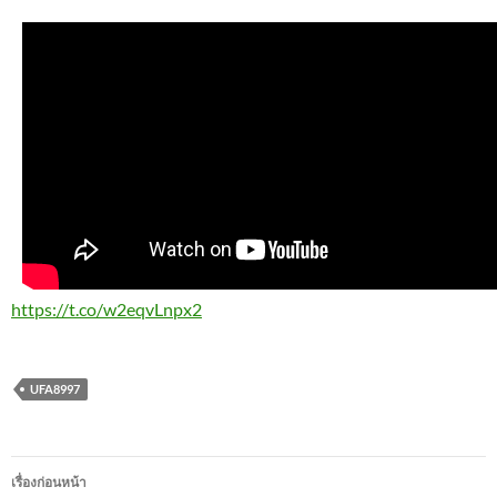
https://t.co/w2eqvLnpx2
UFA8997
เมนู
เรื่องก่อนหน้า