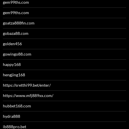
gem99ths.com
gem99ths.com
goatza888fin.com
gobaza88.com
golden456
gowingo88.com
happy168
hengjing168
https://sretthi99.bet/enter/
https://www.mfj889xx.com/
hubbet168.com
hydra888
ib888pro.bet