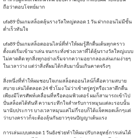
ถือว่าตอบโจทย์มาก
ufa89 ปั่นเกมสล็อตลุ้นรางวัลใหญ่ตลอด 1 วัน ฝากถอนไม่มีขั้น
ต่ำเร็วทันใจ
ufa89 ปั่นเกมสล็อตออนไลน์ที่ทำให้ผมรู้สึกตื่นเต้นทุกคราว
ตั้งแต่เริ่มเข้ามาเล่น จนกระทั่งช่วงเวลาที่ได้ลุ้นรางวัลใหญ่แบบ
ไม่คาดคิด ทุกสิ่งทุกอย่างเริ่มจากความอยากลองเล่นเกมง่ายๆ
ในเวลาว่าง แต่ว่าสิ่งที่ผมได้กลับมานั้นเกินคาดจริงๆ
สิ่งหนึ่งที่ทำให้ผมชอบใจเกมสล็อตออนไลน์ก็คือความสบาย
สบาย เล่นได้ตลอด 24 ชั่วโมง ไม่ว่าเช้าตรู่ตรู่หรือเวลาดึกดื่น
เพียงมีโทรศัพท์เคลื่อนที่หรือคอมพิวเตอร์ ผมก็สามารถเข้าไป
ปั่นสล็อตได้ทันที ความระทึกใจสำหรับการหมุนแต่ละรอบนั้น
นานับประการ บางเวลาหมุนแค่ไม่กี่รอบก็ได้แจ็คพอตเล็กๆแต่
ว่าบางคราวก็จะต้องลุ้นกันยาวๆจนปัญญาเต้นแรง
การเล่นแบบตลอด 1 วันยังช่วยทำให้ผมปรับกลยุทธ์การเล่นได้