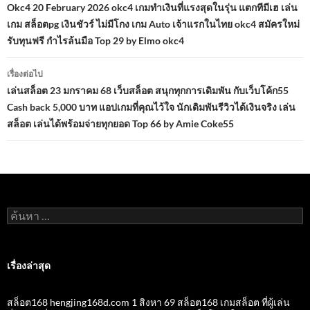
นำทาง
Okc4 20 February 2026 okc4 เกมทำเงินที่แรงสุดในรุ่น แตกทีมีเฮ เล่น
เกม สล็อตpg เงินชัวร์ ไม่มีโกง เกม Auto เจ้าแรกในไทย okc4 สมัครใหม่
เรื่อง
รับทุนฟรี กำไรล้นมือ Top 29 by Elmo okc4
เรื่องต่อไป
เล่นสล็อต 23 มกราคม 68 เว็บสล็อต สนุกทุกการเดิมพัน กับเว็บโค้ก55
Cash back 5,000 บาท แอปเกมที่คุณไว้ใจ นักเดิมพันรีวิวได้เงินจริง เล่น
สล็อต เล่นได้พร้อมจ่ายทุกยอด Top 66 by Amie Coke55
ค้นหา
สำหรับ:
เรื่องล่าสุด
สล็อต168 hengjing168d.com 1 สิงหา 69 สล็อต168 เกมสล็อต ที่ผู้เล่น