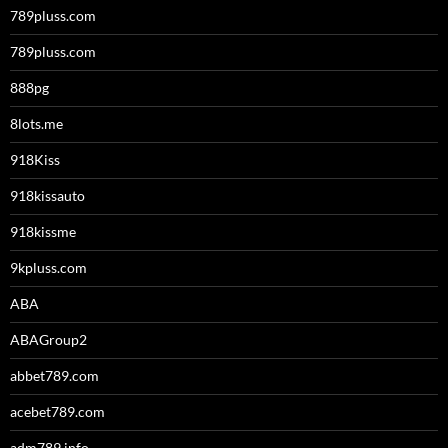
789pluss.com
789pluss.com
888pg
8lots.me
918Kiss
918kissauto
918kissme
9kpluss.com
ABA
ABAGroup2
abbet789.com
acebet789.com
adm789.info