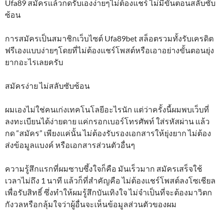
Ufa89 สมัครแล้วกดรับเองง่ายๆไม่ต้องแชร์ ไม่มีขั้นตอนสลับซับ
ซ้อน
การสมัครเป็นสมาชิกเว็บไซต์ Ufa89bet สล็อตรวมทั้งรับเครดิต
ฟรีเองแบบง่ายๆโดยที่ไม่ต้องแชร์โพสต์หรือเอาอย่างขั้นตอนยุ่ง
ยากอะไรเลยครับ
สมัครง่าย ไม่สลับซับซ้อน
ผมเองไม่ใช่คนเก่งเทคโนโลยีอะไรนัก แต่ว่าครั้งนี้ผมพบเว็บที่
ลงทะเบียนได้ง่ายดาย แค่กรอกเบอร์โทรศัพท์ ใส่รหัสผ่าน แล้ว
กด “สมัคร” เพียงแค่นั้น ไม่ต้องรับรองเอกสารให้ยุ่งยาก ไม่ต้อง
ส่งข้อมูลแบงค์ หรือเอกสารส่วนตัวอื่นๆ
ความรู้สึกแรกที่ผมซาบซึ้งใจก็คือ มันเร็วมาก สมัครเสร็จใช้
เวลาไม่ถึง 1 นาที แล้วก็ที่สำคัญคือ ไม่ต้องแชร์โพสต์ลงโซเชียล
เพื่อรับสิทธิ์ ซึ่งทำให้ผมรู้สึกบันเทิงใจ ไม่จำเป็นที่จะต้องมาวิตก
กังวลหรือกลุ้มใจว่าผู้อื่นจะเห็นข้อมูลส่วนตัวของผม