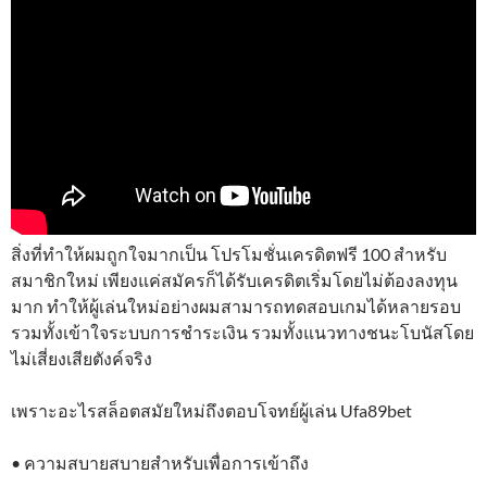
สิ่งที่ทำให้ผมถูกใจมากเป็น โปรโมชั่นเครดิตฟรี 100 สำหรับ
สมาชิกใหม่ เพียงแค่สมัครก็ได้รับเครดิตเริ่มโดยไม่ต้องลงทุน
มาก ทำให้ผู้เล่นใหม่อย่างผมสามารถทดสอบเกมได้หลายรอบ
รวมทั้งเข้าใจระบบการชำระเงิน รวมทั้งแนวทางชนะโบนัสโดย
ไม่เสี่ยงเสียตังค์จริง
เพราะอะไรสล็อตสมัยใหม่ถึงตอบโจทย์ผู้เล่น Ufa89bet
• ความสบายสบายสำหรับเพื่อการเข้าถึง