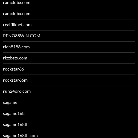
ramclubx.com
ramclubx.com
realflikbet.com
RENO88WIN.COM
rich8188.com
rizzbetx.com
rockstar66
rockstar66m
run24pro.com
sagame
sagame168
sagame168th
sagame168th.com