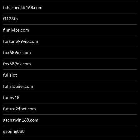
fcharoenkit168.com
ff123th
finnivips.com
fortune99vip.com
fox689ok.com
fox689ok.com
fullslot
fullsloteiei.com
funny18
future24bet.com
gachawin168.com
gaojing888