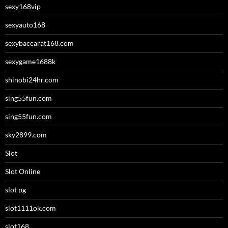
sexy168vip
sexyauto168
sexybaccarat168.com
sexygame1688k
shinobi24hr.com
sing55fun.com
sing55fun.com
sky2899.com
Slot
Slot Online
slot pg
slot1111ok.com
slot168