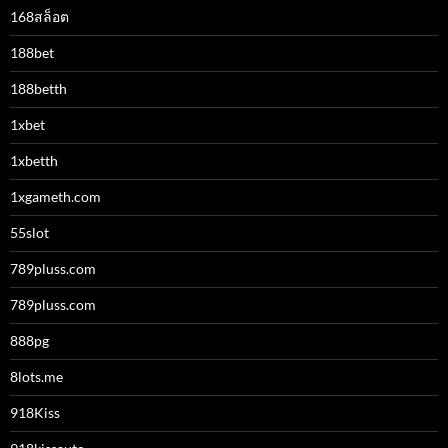
168สล็อต
188bet
188betth
1xbet
1xbetth
1xgameth.com
55slot
789pluss.com
789pluss.com
888pg
8lots.me
918Kiss