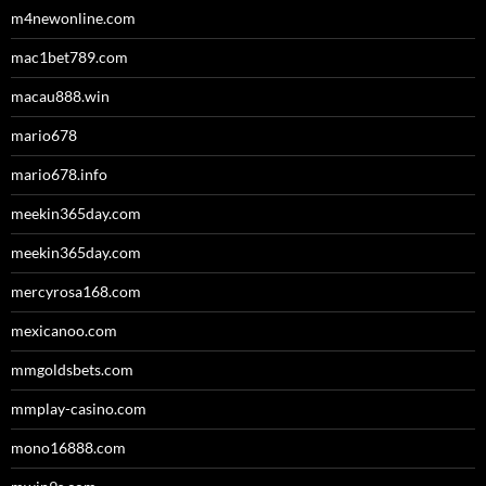
m4newonline.com
mac1bet789.com
macau888.win
mario678
mario678.info
meekin365day.com
meekin365day.com
mercyrosa168.com
mexicanoo.com
mmgoldsbets.com
mmplay-casino.com
mono16888.com