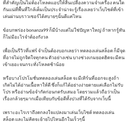
ที่สำคัญเป็นไม่ต้องโหลดแอปให้สิ้นเปลืองความจำเครื่อง คนใด
กันแน่ที่พื้นที่ใกล้เต็มเป็นประจำน่าจะรู้เรื่องเลยว่าเว็บไซต์ที่เข้า
เล่นผ่านบราวเซอร์ได้สบายๆนั้นดีแค่ไหน
ข้อบกพร่อง bonanza99 ก็มีบ้างแต่ไม่ใช่ปัญหาใหญ่ ถ้าหากรู้ทัน
ก็ไม่มีอะไรจำต้องกังวล
เพื่อเป็นรีวิวที่แฟร์ จำเป็นต้องบอกเลยว่า ทดลองเล่นสล็อต ก็มีจุด
ที่อาจไม่ถูกจิตใจทุกคน ตัวอย่างเช่น บางช่วงเกมยอดฮิตจะมีคน
เข้าเยอะจนกระทั่งโหลดช้าน้อย
หรือบางโปรโมชั่นทดลองเล่นสล็อต จะมีเทิร์นที่ออกจะสูงถ้า
เกิดไม่ได้อ่านเนื้อหาให้ดี ซึ่งก็แก้ได้อย่างง่ายดายแค่เลือกไม่รับ
โปร หรืออ่านข้อจำกัดก่อนกดรับเสมอ โดยรวมแล้วถือว่าเป็น
เรื่องกล้วยๆมากเมื่อเทียบกับข้อดีทั้งปวงที่ได้รับจากเว็บนี้
เพราะอะไรเราถึงตกลงใจแปลงมาเล่นเว็บไซต์ ทดลองเล่น
สล็อต และไม่คิดจะย้ายไปไหนอีกในเร็วๆนี้