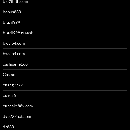
bio285th.com
bonus888
brazil999
brazil999 ทางเข้า
bwvip4.com
bwvip4.com
cashgame168
Casino
chang7777
coke55
cupcake88x.com
dgb222hot.com
dr888