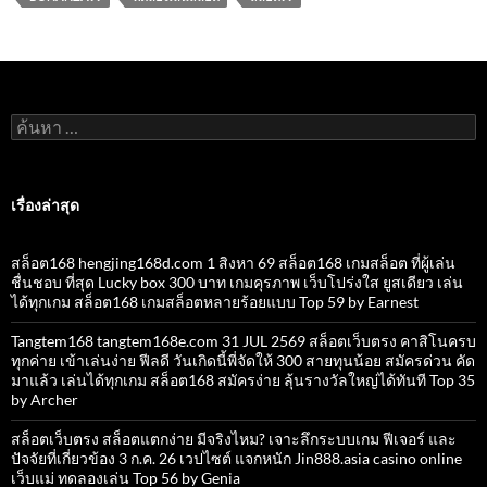
ค้นหา
สำหรับ:
เรื่องล่าสุด
สล็อต168 hengjing168d.com 1 สิงหา 69 สล็อต168 เกมสล็อต ที่ผู้เล่น
ชื่นชอบ ที่สุด Lucky box 300 บาท เกมคุรภาพ เว็บโปร่งใส ยูสเดียว เล่น
ได้ทุกเกม สล็อต168 เกมสล็อตหลายร้อยแบบ Top 59 by Earnest
Tangtem168 tangtem168e.com 31 JUL 2569 สล็อตเว็บตรง คาสิโนครบ
ทุกค่าย เข้าเล่นง่าย ฟีลดี วันเกิดนี้พี่จัดให้ 300 สายทุนน้อย สมัครด่วน คัด
มาแล้ว เล่นได้ทุกเกม สล็อต168 สมัครง่าย ลุ้นรางวัลใหญ่ได้ทันที Top 35
by Archer
สล็อตเว็บตรง สล็อตแตกง่าย มีจริงไหม? เจาะลึกระบบเกม ฟีเจอร์ และ
ปัจจัยที่เกี่ยวข้อง 3 ก.ค. 26 เวปไซต์ แจกหนัก Jin888.asia casino online
เว็บแม่ ทดลองเล่น Top 56 by Genia