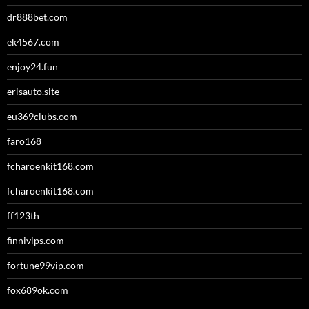
dr888bet.com
ek4567.com
enjoy24.fun
erisauto.site
eu369clubs.com
faro168
fcharoenkit168.com
fcharoenkit168.com
ff123th
finnivips.com
fortune99vip.com
fox689ok.com