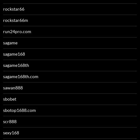
rockstar66
rockstar66m
run24pro.com
sagame
sagame168
sagame168th
sagame168th.com
sawan888
sbobet
sbotop1688.com
scr888
sexy168