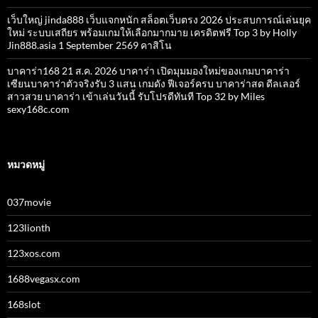
เว็บใหญ่ jinda888 เว็บแจกหนัก สล็อตเว็บตรง 2026 ประสบการณ์เล่นยุค
ใหม่ ระบบเสถียร พร้อมเกมให้เลือกมากมาย เครดิตฟรี Top 3 by Holly
Jin888.asia 1 September 2569 คาสิโน
บาคาร่า168 21 ส.ค. 2026 บาคาร่า เปิดมุมมองใหม่ของเกมบาคาร่า
เซียนบาคาร่าตัวจริงรับ 3 แสน เกมดัง ฟีเจอร์ครบ บาคาร่าสด ดีลเลอร์
สาวสวย บาคาร่า เข้าเล่นวันนี้ รับโปรดีทันที Top 32 by Miles
sexy168c.com
หมวดหมู่
037movie
123lionth
123xos.com
1688vegasx.com
168slot