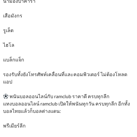
น่ามองบาคาร่า
เสือมังกร
รูเล็ต
ไฮโล
แบล็กแจ็ก
รองรับทั้งยังโทรศัพท์เคลื่อนที่และคอมพิวเตอร์ ไม่ต้องโหลด
แอป
พนันบอลออนไลน์กับ ramclub ราคาดี ครบทุกลีก
แทงบอลออนไลน์ ramclub เปิดให้พนันทุกวัน ครบทุกลีก อีกทั้ง
บอลไทยแล้วก็บอลต่างแดน:
พรีเมียร์ลีก