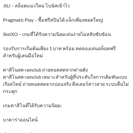
JILI – สล็อตแนวใหม่ โบนัสเข้าไว
Pragmatic Play – ซื้อฟรีสปินได้ แจ็กเพียงพอตใหญ่
SlotXO – เกมที่ได้รับความนิยมเล่นง่ายไม่สลับซับซ้อน
รองรับการเริ่มต้นเพียง 1 บาท พร้อม ทดลองเล่นสล็อตฟรี
สำหรับผู้เล่นมือใหม่
คาสิโนสด ramclub ถ่ายทอดสดจากค่ายดัง
คาสิโนสด ramclub เหมาะสำหรับผู้ที่ประทับใจการเดิมพันแบบ
เรียลไทม์ ถ่ายทอดสดจากบ่อนจริง ดีลเลอร์สาวสวย ระบบลื่นไม่
กระตุก
เกมคาสิโนที่ได้รับความนิยม:
บาคาร่าออนไลน์