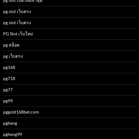
pg slot เปิดใหม่ล่าสุด
pg slot เว็บตรง
pg slot เว็บตรง
PG Slot เว็บใหม่
pg สล็อต
pg เว็บตรง
pg168
pg718
pg77
pg99
pggold168bet.com
pgheng
pgheng99