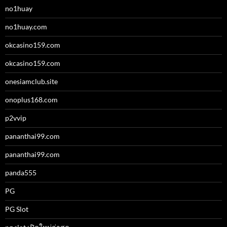
no1huay
no1huay.com
okcasino159.com
okcasino159.com
onesiamclub.site
onoplus168.com
p2vvip
pananthai99.com
pananthai99.com
panda555
PG
PG Slot