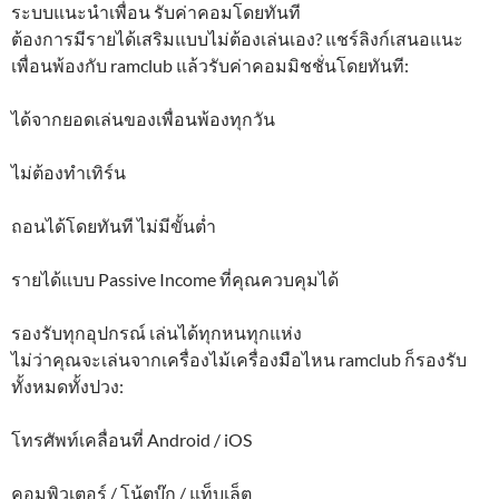
ระบบแนะนำเพื่อน รับค่าคอมโดยทันที
ต้องการมีรายได้เสริมแบบไม่ต้องเล่นเอง? แชร์ลิงก์เสนอแนะ
เพื่อนพ้องกับ ramclub แล้วรับค่าคอมมิชชั่นโดยทันที:
ได้จากยอดเล่นของเพื่อนพ้องทุกวัน
ไม่ต้องทำเทิร์น
ถอนได้โดยทันที ไม่มีขั้นต่ำ
รายได้แบบ Passive Income ที่คุณควบคุมได้
รองรับทุกอุปกรณ์ เล่นได้ทุกหนทุกแห่ง
ไม่ว่าคุณจะเล่นจากเครื่องไม้เครื่องมือไหน ramclub ก็รองรับ
ทั้งหมดทั้งปวง:
โทรศัพท์เคลื่อนที่ Android / iOS
คอมพิวเตอร์ / โน้ตบุ๊ก / แท็บเล็ต