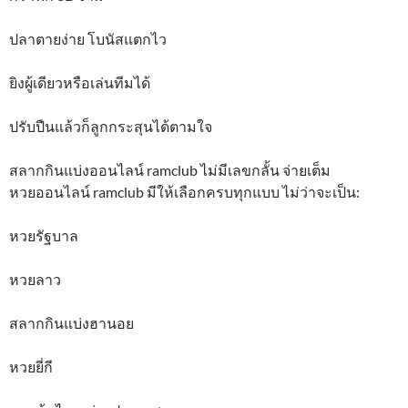
ปลาตายง่าย โบนัสแตกไว
ยิงผู้เดียวหรือเล่นทีมได้
ปรับปืนแล้วก็ลูกกระสุนได้ตามใจ
สลากกินแบ่งออนไลน์ ramclub ไม่มีเลขกลั้น จ่ายเต็ม
หวยออนไลน์ ramclub มีให้เลือกครบทุกแบบ ไม่ว่าจะเป็น:
หวยรัฐบาล
หวยลาว
สลากกินแบ่งฮานอย
หวยยี่กี