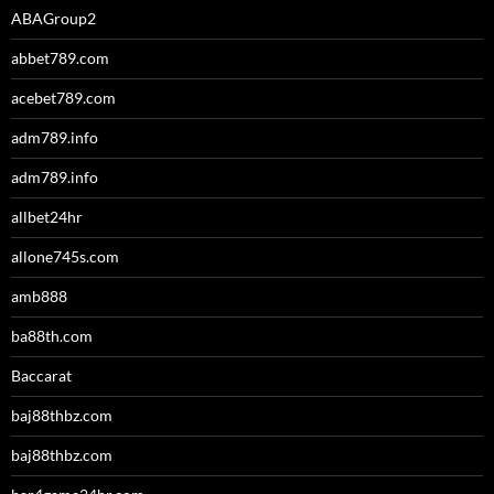
ABAGroup2
abbet789.com
acebet789.com
adm789.info
adm789.info
allbet24hr
allone745s.com
amb888
ba88th.com
Baccarat
baj88thbz.com
baj88thbz.com