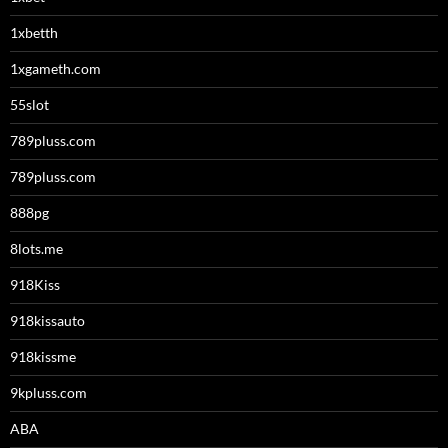
1xbetth
1xgameth.com
55slot
789pluss.com
789pluss.com
888pg
8lots.me
918Kiss
918kissauto
918kissme
9kpluss.com
ABA