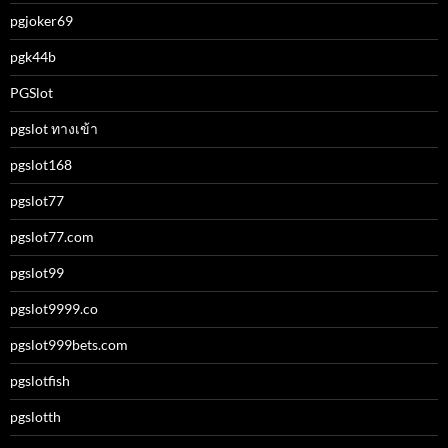
pgjoker69
pgk44b
PGSlot
pgslot ทางเข้า
pgslot168
pgslot77
pgslot77.com
pgslot99
pgslot9999.co
pgslot999bets.com
pgslotfish
pgslotth