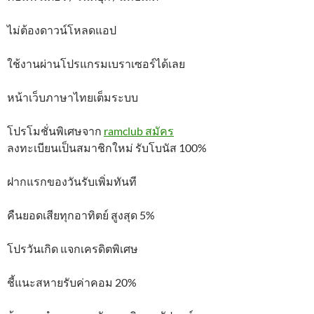
ไม่ต้องดาวน์โหลดแอป
ใช้งานผ่านโปรแกรมเบราเซอร์ได้เลย
หน้าเว็บภาษาไทยเต็มระบบ
โปรโมชั่นพิเศษจาก
ramclub สมัคร
ลงทะเบียนเป็นสมาชิกใหม่ รับโบนัส 100%
ฝากแรกของวันรับเพิ่มทันที
คืนยอดเสียทุกอาทิตย์ สูงสุด 5%
โปรวันเกิด แจกเครดิตพิเศษ
ชี้แนะสหายรับค่าคอม 20%