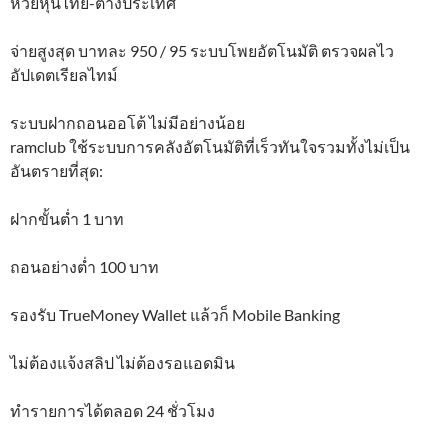
หวยหุ้นไทย-ต่างประเทศ
จ่ายสูงสุด บาทละ 950 / 95 ระบบโพยอัตโนมัติ ตรวจผลไว
อัปเดตเรียลไทม์
ระบบฝากถอนออโต้ ไม่มีอย่างน้อย
ramclub ใช้ระบบการคลังอัตโนมัติที่เร็วทันใจรวมทั้งไม่เป็น
อันตรายที่สุด:
ฝากขั้นต่ำ 1 บาท
ถอนอย่างต่ำ 100 บาท
รองรับ TrueMoney Wallet แล้วก็ Mobile Banking
ไม่ต้องแจ้งสลิป ไม่ต้องรอแอดมิน
ทำรายการได้ตลอด 24 ชั่วโมง