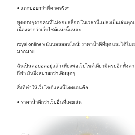
• แตกบ่อยกว่าที่คาดจริงๆ
พูดตรงๆจากคนที่ไม่ชอบสล็อต ในเวลานี้แปลงเป็นเล่นทุกเมื่
เนื่องจากว่าเว็บไซต์แห่งนี้แหละ
royal online พนันบอลออนไลน์: ราคาน้ำดีที่สุด และได้ใบเส
มากมาย
ฉันเป็นคอบอลอยู่แล้ว เพียงพอเว็บไซต์เดียวมีครบอีกทั้งค
กีฬา มันยิ่งสบายกว่าเดิมสุดๆ
สิ่งที่ทำให้เว็บไซต์แห่งนี้โดดเด่นคือ
• ราคาน้ำดีกว่าเว็บอื่นที่เคยเล่น