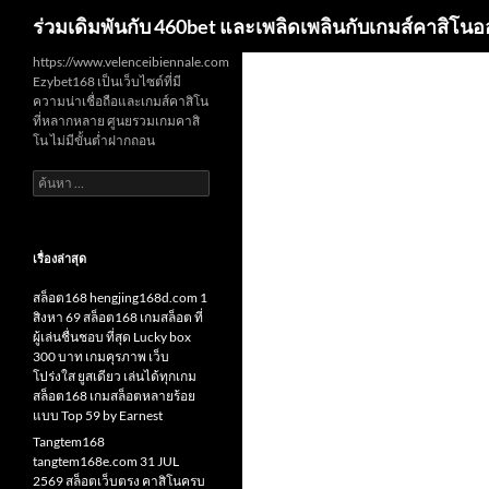
ค้นหา
ร่วมเดิมพันกับ 460bet และเพลิดเพลินกับเกมส์คาสิโนออ
https://www.velenceibiennale.com
Ezybet168 เป็นเว็บไซต์ที่มี
ความน่าเชื่อถือและเกมส์คาสิโน
ที่หลากหลาย ศูนยรวมเกมคาสิ
โน ไม่มีขั้นต่ำฝากถอน
ค้นหา
สำหรับ:
เรื่องล่าสุด
สล็อต168 hengjing168d.com 1
สิงหา 69 สล็อต168 เกมสล็อต ที่
ผู้เล่นชื่นชอบ ที่สุด Lucky box
300 บาท เกมคุรภาพ เว็บ
โปร่งใส ยูสเดียว เล่นได้ทุกเกม
สล็อต168 เกมสล็อตหลายร้อย
แบบ Top 59 by Earnest
Tangtem168
tangtem168e.com 31 JUL
2569 สล็อตเว็บตรง คาสิโนครบ