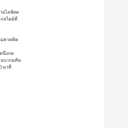
ะสายไลฟ์สด
กสไตล์ที่
ไม่คาดคิด
หนึ่งกด
่รอบ เกมดัน
0 นาที