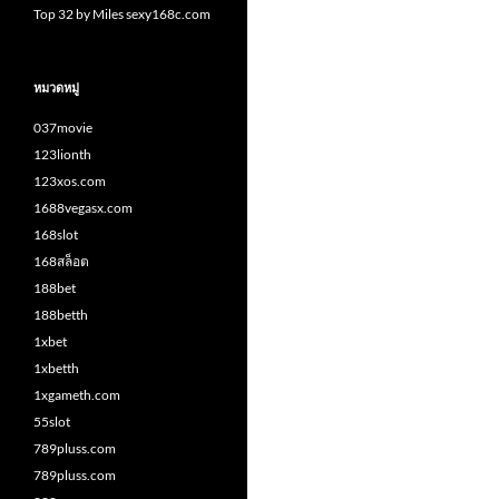
Top 32 by Miles sexy168c.com
หมวดหมู่
037movie
123lionth
123xos.com
1688vegasx.com
168slot
168สล็อต
188bet
188betth
1xbet
1xbetth
1xgameth.com
55slot
789pluss.com
789pluss.com