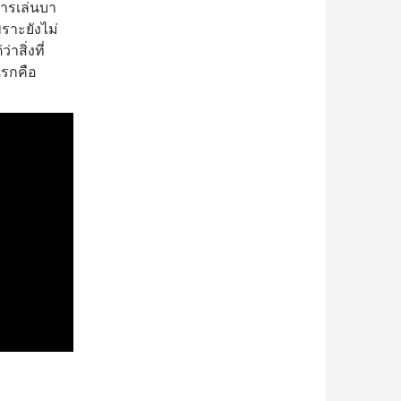
การเล่นบา
ราะยังไม่
าสิ่งที่
แรกคือ