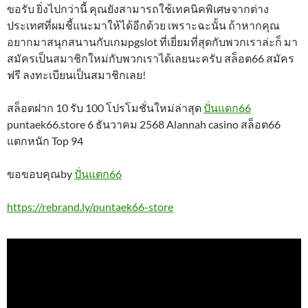
ขอรับ ยิ่งไปกว่านี้ คุณยังสามารถใช้เทคนิคพิเศษจากต่าง
ประเทศที่ผมชี้แนะมาให้ได้อีกด้วย เพราะฉะนั้น ถ้าหากคุณ
อยากมาสนุกสนานกับเกมpgslot ที่เยี่ยมที่สุดกับพวกเราล่ะก็ มา
สมัครเป็นสมาชิกใหม่กับพวกเราได้เลยนะครับ สล็อต66 สมัคร
ฟรี ลงทะเบียนเป็นสมาชิกเลย!
สล็อตฝาก 10 รับ 100 โปรโมชั่นใหม่ล่าสุด
ปั่นแตก66
puntaek66.store 6 ธันวาคม 2568 Alannah casino สล็อต66
แตกหนัก Top 94
ขอขอบคุณby
ปั่นแตก66
https://rebrand.ly/puntaek66-store