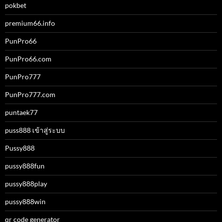
pokbet
premium66.info
PunPro66
PunPro66.com
PunPro777
PunPro777.com
puntaek77
puss888 เข้าสู่ระบบ
Pussy888
pussy888fun
pussy888play
pussy888win
qr code generator