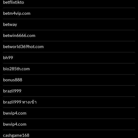
betflixtikto
betm4vip.com
betway
betwin6666.com
betworld369hot.com
bh99
bio285th.com
bonus888
brazil999
brazil999 ทางเข้า
bwvip4.com
bwvip4.com
cashgame168