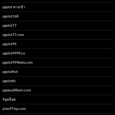
pgslot ทางเข้า
pgslot168
pgslot77
pgslot77.com
pgslot99
pgslot9999.co
pgslot999bets.com
pgslotfish
pgslotth
pgzeus88win.com
Pgสล็อต
play97vip.com