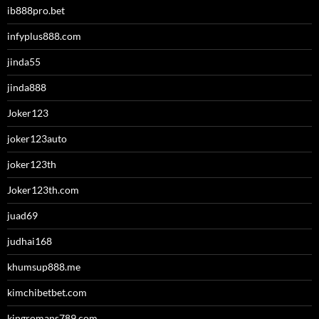
ib888pro.bet
infyplus888.com
jinda55
jinda888
Joker123
joker123auto
joker123th
Joker123th.com
juad69
judhai168
khumsup888.me
kimchibetbet.com
kingromans789.com