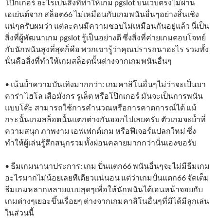
โป๊กเกอร์ อะไรเป็นสิ่งที่ทำให้เกม pgslot บนเว็บตรงไม่ผ่าน
เอเย่นต์จาก สล็อต66 ไม่เหมือนกับเกมพนันอื่นๆอย่างสิ้นเชิง
แน่ๆครับผมว่า แต่ละคนมีความชอบไม่เหมือนกันอยู่แล้ว นี่เป็น
สิ่งที่ผู้พัฒนาเกม pgslot รู้เป็นอย่างดี ซึ่งสิ่งที่ค่ายเกมตอบโจทย์
กับนักพนันสูงที่สุดก็คือ พวกเขารู้ว่าคุณปรารถนาอะไร รวมทั้ง
นั่นคือสิ่งที่ทำให้เกมสล็อตนั้นต่างจากเกมพนันอื่นๆ
• เน้นย้ำความบันเทิงมากกว่า: เกมคาสิโนอื่นๆไม่ว่าจะเป็นบา
คาร่า ไฮโล เสือมังกร รูเล็ต หรือโป๊กเกอร์ มันจะเป็นการพนัน
แบบโต๊ะ สามารถใช้การคำนวณหรือการคาดการณ์ได้ แม้
กระนั้นเกมสล็อตนั้นแตกต่างกันออกไปเลยครับ ตัวเกมจะย้ำที่
ความสนุก ภาพงาม เอฟเฟกต์เกม หรือฟีเจอร์แปลกใหม่ ซึ่ง
ทำให้ผู้เล่นรู้สึกสนุกรวมทั้งผ่อนคลายมากกว่านั่นเองขอรับ
• ธีมเกมนานาประการ: เกม ปั่นแตก66 พนันอื่นๆจะไม่มีธีมเกม
อะไรมากไม่น้อยเลยทีเดียวแน่นอน แต่ว่าเกมปั่นแตก66 จัดเต็ม
ธีมเกมหลากหลายแบบสุดๆเพื่อให้นักพนันได้เอนหน้าจอยกับ
เกมต่างๆเยอะขึ้นเรื่อยๆ ต่างจากเกมคาสิโนอื่นๆที่มิได้มีลูกเล่น
ในส่วนนี้