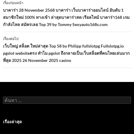
เมนู
เรื่องก่อนหน้า
นำทาง
บาคาร่า 28 November 2568 บาคาร่า เว็บบาคาร่าออนไลน์ อันดับ 1
สมาชิกใหม่ 100% ทางเข้า ล่าสุดบาคาร่าสด เรียลไทม์ บาคาร่า168 เกม
เรื่อง
กำลังไหล สมัครเลย Top 39 by Tommy Sexyauto168s.com
เรื่องต่อไป
เว็บใหญ่ สล็อต ใหม่ล่าสุด Top 58 by Philipp fullslotpg Fullslotpg.io
pgslot websiteตรง ทำไม pgslot ถึงกลายเป็นเว็บสล็อตที่คนไทยเล่นมาก
ที่สุด 2025 26 November 2025 casino
ค้นหา
สำหรับ:
เรื่องล่าสุด