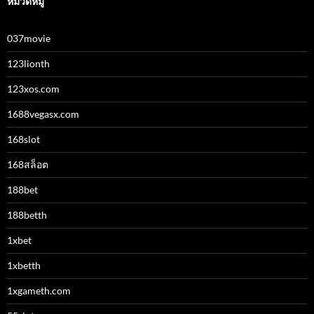
หมวดหมู่
037movie
123lionth
123xos.com
1688vegasx.com
168slot
168สล็อต
188bet
188betth
1xbet
1xbetth
1xgameth.com