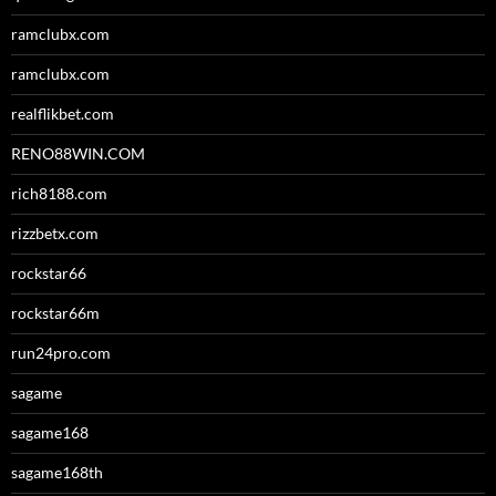
ramclubx.com
ramclubx.com
realflikbet.com
RENO88WIN.COM
rich8188.com
rizzbetx.com
rockstar66
rockstar66m
run24pro.com
sagame
sagame168
sagame168th