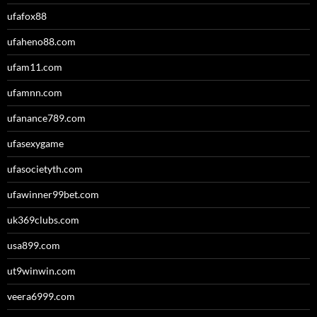
ufafox88
ufaheno88.com
ufam11.com
ufamnn.com
ufanance789.com
ufasexygame
ufasocietyth.com
ufawinner99bet.com
uk369clubs.com
usa899.com
ut9winwin.com
veera6999.com