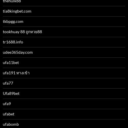
thehulk88
tia8kingbet.com
tkbpgg.com
tookhuay 88 ถูกหวย88
tr1688.info
udee365day.com
ufa11bet
ufa191 ทางเข้า
ufa77
Ufa89bet
ufa9
ufabet
ufabomb