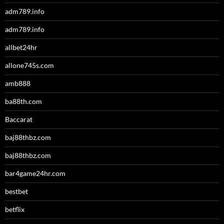
adm789.info
adm789.info
allbet24hr
allone745s.com
amb888
ba88th.com
Baccarat
baj88thbz.com
baj88thbz.com
bar4game24hr.com
bestbet
betflix