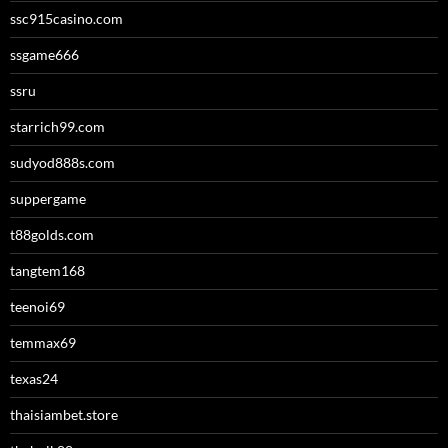
ssc915casino.com
ssgame666
ssru
starrich99.com
sudyod888s.com
suppergame
t88golds.com
tangtem168
teenoi69
temmax69
texas24
thaisiambet.store