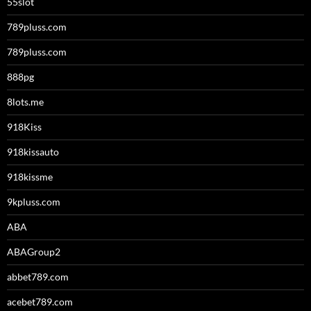
55slot
789pluss.com
789pluss.com
888pg
8lots.me
918Kiss
918kissauto
918kissme
9kpluss.com
ABA
ABAGroup2
abbet789.com
acebet789.com