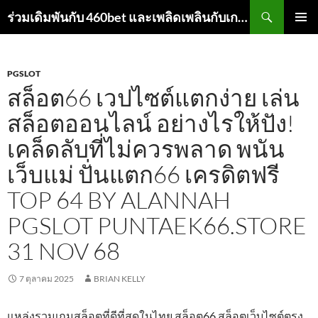
ค้นหา
ร่วมเดิมพันกับ 460bet และเพลิดเพลินกับเกมส์คาสิโนออนไลน์ เกมที่ทุกคนคุ้นเคย velenceibiennale
ข้าม
เมนูหลัก
ไป
ยัง
เนื้อหา
PGSLOT
สล็อต66 เวปไซต์แตกง่าย เล่น
สล็อตออนไลน์ อย่างไรให้ปัง!
เคล็ดลับที่ไม่ควรพลาด พนัน
เว็บแม่ ปั่นแตก66 เครดิตฟรี
TOP 64 BY ALANNAH
PGSLOT PUNTAEK66.STORE
31 NOV 68
7 ตุลาคม 2025
BRIAN KELLY
แหล่งรวมเกมสล็อตที่ดีที่สุดในไทย สล็อต66 สล็อตเว็บไซต์ตรง