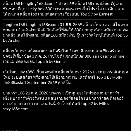
สล็อต168 hengjing168d.com 1 สิงหา 69 สล็อต168 เกมสล็อต ที่ผู้เล่น
ชื่นชอบ ที่สุด Lucky box 300 บาท เกมคุรภาพ เว็บโปร่งใส ยูสเดียว เล่น
ได้ทุกเกม สล็อต168 เกมสล็อตหลายร้อยแบบ Top 59 by Earnest
Tangtem168 tangtem168e.com 31 JUL 2569 สล็อตเว็บตรง คาสิโนครบ
ทุกค่าย เข้าเล่นง่าย ฟีลดี วันเกิดนี้พี่จัดให้ 300 สายทุนน้อย สมัครด่วน คัด
มาแล้ว เล่นได้ทุกเกม สล็อต168 สมัครง่าย ลุ้นรางวัลใหญ่ได้ทันที Top 35
by Archer
สล็อตเว็บตรง สล็อตแตกง่าย มีจริงไหม? เจาะลึกระบบเกม ฟีเจอร์ และ
ปัจจัยที่เกี่ยวข้อง 3 ก.ค. 26 เวปไซต์ แจกหนัก Jin888.asia casino online
เว็บแม่ ทดลองเล่น Top 56 by Genia
เว็บใหญ่ jinda888 เว็บแจกหนัก สล็อตเว็บตรง 2026 ประสบการณ์เล่นยุค
ใหม่ ระบบเสถียร พร้อมเกมให้เลือกมากมาย เครดิตฟรี Top 3 by Holly
Jin888.asia 1 September 2569 คาสิโน
บาคาร่า168 21 ส.ค. 2026 บาคาร่า เปิดมุมมองใหม่ของเกมบาคาร่า
เซียนบาคาร่าตัวจริงรับ 3 แสน เกมดัง ฟีเจอร์ครบ บาคาร่าสด ดีลเลอร์
สาวสวย บาคาร่า เข้าเล่นวันนี้ รับโปรดีทันที Top 32 by Miles
sexy168c.com