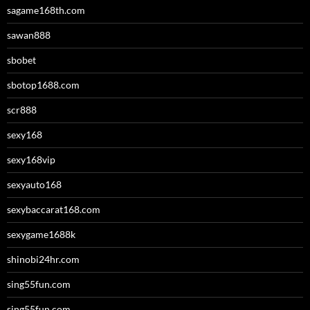
sagame168th.com
sawan888
sbobet
sbotop1688.com
scr888
sexy168
sexy168vip
sexyauto168
sexybaccarat168.com
sexygame1688k
shinobi24hr.com
sing55fun.com
sing55fun.com