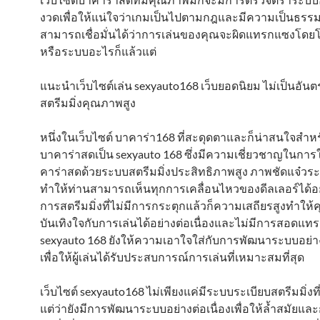
งวดเพื่อให้แน่ใจว่าเกมเป็นไปตามกฎและมีความเป็นธรรม
สามารถเชื่อมั่นได้ว่าการเล่นของคุณจะผิดแทรกแซงโด
หรือระบบอะไรก็แล้วแต่
แนะนำเว็บไซต์เล่น sexyauto168 เว็บยอดนิยม ไม่เป็นอัน
สตรีมมิ่งคุณภาพสูง
หนึ่งในเว็บไซต์ บาคาร่า168 ที่สะดุดตาและก็น่าสนใจสำห
บาคาร่าสดเป็น sexyauto 168 ซึ่งมีความเชี่ยวชาญในการ
คาร่าสดด้วยระบบสตรีมมิ่งประสิทธิภาพสูง ภาพชัดแจ๋วระด
ทำให้ท่านสามารถเห็นทุกการเคลื่อนไหวของดีลเลอร์ได้อย
การสตรีมมิ่งที่ไม่มีการกระตุกแล้วก็ความเสถียรสูงทำให
บันเทิงใจกับการเล่นได้อย่างต่อเนื่องและไม่มีการสอดแทร
sexyauto 168 ยังให้ความเอาใจใส่กับการพัฒนาระบบอย่
เพื่อให้ผู้เล่นได้รับประสบการณ์การเล่นที่เหมาะสมที่สุด
เว็บไซต์ sexyauto168 ไม่เพียงแค่มีระบบระเบียบสตรีมมิ่งที
แต่ว่ายังมีการพัฒนาระบบอย่างต่อเนื่องเพื่อให้ล้ำสมัยแ