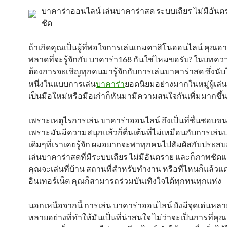
บาคาร่าออนไลน์ เล่นบาคาร่าสด ระบบเถียร ไม่มีอั
ชัด
ถ้าเกิดคุณเป็นผู้ที่พอใจการเล่นเกมคาสิโนออนไลน์ คุณอ
พลาดที่จะรู้จักกับ บาคาร่า168 กันใช่ไหมขอรับ? ในบทควา
ต้องการจะเชิญทุกคนมารู้จักกับการเล่นบาคาร่าสด ซึ่งนับไ
หนึ่งในแบบการเล่น
บาคาร่า
ยอดนิยมอย่างมากในหมู่ผู้เล่น
เป็นมือใหม่หรือมือเก๋าก็หันมามีความสนใจกันเพิ่มมากขึ้
เพราะเหตุไรการเล่น บาคาร่าออนไลน์ ถึงเป็นที่ชื่นชอบขน
เพราะมันมีความสนุกแล้วก็ตื่นเต้นที่ไม่เหมือนกับการเล่
เดิมๆที่เราเคยรู้จัก ผมอยากจะพาทุกคนไปสัมผัสกับประส
เล่นบาคาร่าสดที่มีระบบเถียร ไม่มีอันตราย และก็ภาพชัดแจ๋
คุณจะเล่นที่บ้าน สถานที่สำหรับทำงาน หรือที่ไหนก็แล้วแต่ท
อินเทอร์เน็ต คุณก็สามารถร่วมบันเทิงใจได้ทุกหนทุกแห่ง
นอกเหนือจากนี้ การเล่น บาคาร่าออนไลน์ ยังมีจุดเด่นหลาย
หลายอย่างที่ทำให้มันเป็นที่น่าสนใจ ไม่ว่าจะเป็นการที่คุณ