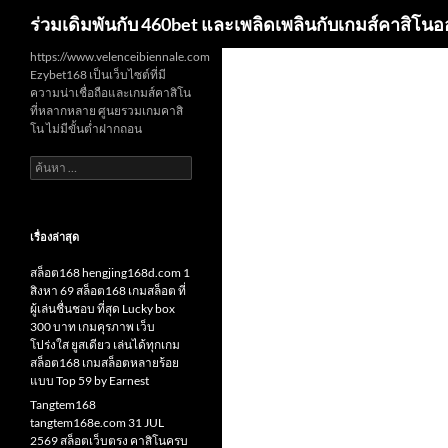
ค้นหา
ร่วมเดิมพันกับ 460bet และเพลิดเพลินกับเกมส์คาสิโนออ
https://www.velenceibiennale.com
Ezybet168 เป็นเว็บไซต์ที่มี
ความน่าเชื่อถือและเกมส์คาสิโน
ที่หลากหลาย ศูนยรวมเกมคาสิ
โน ไม่มีขั้นต่ำฝากถอน
ค้นหา
สำหรับ:
เรื่องล่าสุด
สล็อต168 hengjing168d.com 1
สิงหา 69 สล็อต168 เกมสล็อต ที่
ผู้เล่นชื่นชอบ ที่สุด Lucky box
300 บาท เกมคุรภาพ เว็บ
โปร่งใส ยูสเดียว เล่นได้ทุกเกม
สล็อต168 เกมสล็อตหลายร้อย
แบบ Top 59 by Earnest
Tangtem168
tangtem168e.com 31 JUL
2569 สล็อตเว็บตรง คาสิโนครบ