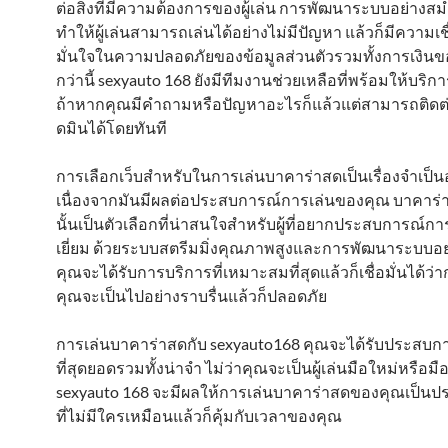
ต่อสิ่งที่มีความต้องการของผู้เล่น การพัฒนาระบบอย่างสม
ทำให้ผู้เล่นสามารถเล่นได้อย่างไม่มีปัญหา แล้วก็มีความเช
มั่นใจในความปลอดภัยของข้อมูลส่วนตัวรวมทั้งการเงินขอ
กว่านี้ sexyauto 168 ยังมีทีมงานช่วยเหลือที่พร้อมให้บริก
ถ้าหากคุณมีคำถามหรือปัญหาอะไรก็แล้วแต่สามารถติดต
ดมินได้โดยทันที
การเลือกเว็บสำหรับในการเล่นบาคาร่าสดเป็นเรื่องจำเป็นอย
เนื่องจากมันมีผลต่อประสบการณ์การเล่นของคุณ บาคาร่
นั้นเป็นตัวเลือกที่น่าสนใจสำหรับผู้ที่อยากประสบการณ์การ
เยี่ยม ด้วยระบบสตรีมมิ่งคุณภาพสูงและการพัฒนาระบบอย่า
คุณจะได้รับการบริการที่เหมาะสมที่สุดแล้วก็เชื่อมั่นได้ว
คุณจะเป็นไปอย่างราบรื่นแล้วก็ปลอดภัย
การเล่นบาคาร่าสดกับ sexyauto168 คุณจะได้รับประสบก
ที่สุดยอดรวมทั้งน่าจำ ไม่ว่าคุณจะเป็นผู้เล่นมือใหม่หรือมือ
sexyauto 168 จะมีผลให้การเล่นบาคาร่าสดของคุณเป็น
ที่ไม่มีใครเหมือนแล้วก็คุ้มกับเวลาของคุณ